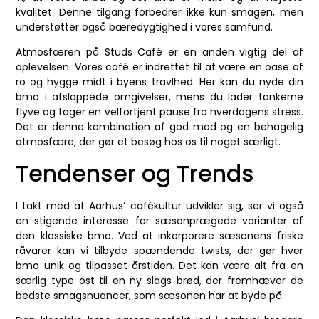
kvalitet. Denne tilgang forbedrer ikke kun smagen, men
understøtter også bæredygtighed i vores samfund.
Atmosfæren på Studs Café er en anden vigtig del af
oplevelsen. Vores café er indrettet til at være en oase af
ro og hygge midt i byens travlhed. Her kan du nyde din
bmo i afslappede omgivelser, mens du lader tankerne
flyve og tager en velfortjent pause fra hverdagens stress.
Det er denne kombination af god mad og en behagelig
atmosfære, der gør et besøg hos os til noget særligt.
Tendenser og Trends
I takt med at Aarhus’ cafékultur udvikler sig, ser vi også
en stigende interesse for sæsonprægede varianter af
den klassiske bmo. Ved at inkorporere sæsonens friske
råvarer kan vi tilbyde spændende twists, der gør hver
bmo unik og tilpasset årstiden. Det kan være alt fra en
særlig type ost til en ny slags brød, der fremhæver de
bedste smagsnuancer, som sæsonen har at byde på.