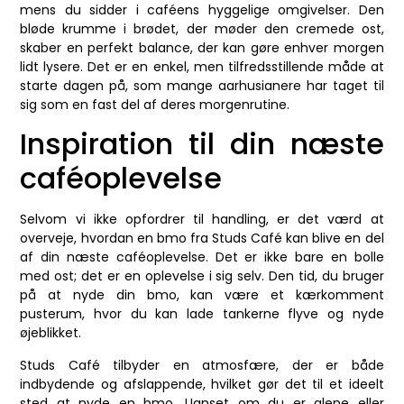
mens du sidder i caféens hyggelige omgivelser. Den
bløde krumme i brødet, der møder den cremede ost,
skaber en perfekt balance, der kan gøre enhver morgen
lidt lysere. Det er en enkel, men tilfredsstillende måde at
starte dagen på, som mange aarhusianere har taget til
sig som en fast del af deres morgenrutine.
Inspiration til din næste
caféoplevelse
Selvom vi ikke opfordrer til handling, er det værd at
overveje, hvordan en bmo fra Studs Café kan blive en del
af din næste caféoplevelse. Det er ikke bare en bolle
med ost; det er en oplevelse i sig selv. Den tid, du bruger
på at nyde din bmo, kan være et kærkomment
pusterum, hvor du kan lade tankerne flyve og nyde
øjeblikket.
Studs Café tilbyder en atmosfære, der er både
indbydende og afslappende, hvilket gør det til et ideelt
sted at nyde en bmo. Uanset om du er alene eller