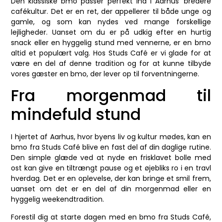
Den klassiske bmo passer perfekt ind i Aarhus’ bredere
cafékultur. Det er en ret, der appellerer til både unge og
gamle, og som kan nydes ved mange forskellige
lejligheder. Uanset om du er på udkig efter en hurtig
snack eller en hyggelig stund med vennerne, er en bmo
altid et populært valg. Hos Studs Café er vi glade for at
være en del af denne tradition og for at kunne tilbyde
vores gæster en bmo, der lever op til forventningerne.
Fra morgenmad til
mindefuld stund
I hjertet af Aarhus, hvor byens liv og kultur mødes, kan en
bmo fra Studs Café blive en fast del af din daglige rutine.
Den simple glæde ved at nyde en frisklavet bolle med
ost kan give en tiltrængt pause og et øjebliks ro i en travl
hverdag. Det er en oplevelse, der kan bringe et smil frem,
uanset om det er en del af din morgenmad eller en
hyggelig weekendtradition.
Forestil dig at starte dagen med en bmo fra Studs Café,