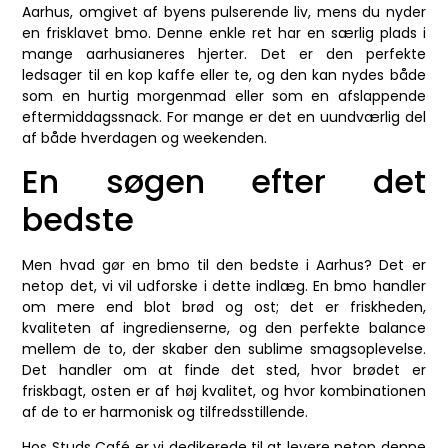
Aarhus, omgivet af byens pulserende liv, mens du nyder
en frisklavet bmo. Denne enkle ret har en særlig plads i
mange aarhusianeres hjerter. Det er den perfekte
ledsager til en kop kaffe eller te, og den kan nydes både
som en hurtig morgenmad eller som en afslappende
eftermiddagssnack. For mange er det en uundværlig del
af både hverdagen og weekenden.
En søgen efter det
bedste
Men hvad gør en bmo til den bedste i Aarhus? Det er
netop det, vi vil udforske i dette indlæg. En bmo handler
om mere end blot brød og ost; det er friskheden,
kvaliteten af ingredienserne, og den perfekte balance
mellem de to, der skaber den sublime smagsoplevelse.
Det handler om at finde det sted, hvor brødet er
friskbagt, osten er af høj kvalitet, og hvor kombinationen
af de to er harmonisk og tilfredsstillende.
Hos Studs Café er vi dedikerede til at levere netop denne