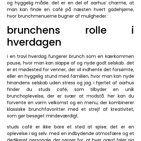
og hyggelig måde. det er en del af aarhus’ charme, at
man kan finde en café på næsten hvert gadehjørne,
hvor brunchmenuerne bugner af muligheder.
brunchens rolle i
hverdagen
i en travl hverdag fungerer brunch som en kærkommen
pause, hvor man kan slappe af og nyde godt selskab. det
er et mødested for venner, der vil indhente det forsømte,
eller en hyggelig stund med familien, hvor man kan nyde
hinandens selskab uden stress og jag. i hjertet af aarhus
finder du studs café, som tilbyder en unik
brunchoplevelse, der er svær at modstå. her kan du
forvente en varm velkomst og en menu, der kombinerer
klassiske brunchfavoritter med et strejf af kreativitet,
som gør besøget mindeværdigt.
studs café er ikke bare et sted at spise; det er en
oplevelse i sig selv. med en indbydende atmosfære og et
dedikeret personale, der sørger for, at hver gæst føler sig