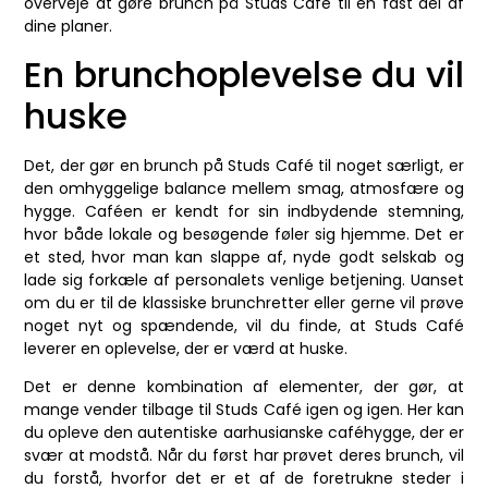
overveje at gøre brunch på Studs Café til en fast del af
dine planer.
En brunchoplevelse du vil
huske
Det, der gør en brunch på Studs Café til noget særligt, er
den omhyggelige balance mellem smag, atmosfære og
hygge. Caféen er kendt for sin indbydende stemning,
hvor både lokale og besøgende føler sig hjemme. Det er
et sted, hvor man kan slappe af, nyde godt selskab og
lade sig forkæle af personalets venlige betjening. Uanset
om du er til de klassiske brunchretter eller gerne vil prøve
noget nyt og spændende, vil du finde, at Studs Café
leverer en oplevelse, der er værd at huske.
Det er denne kombination af elementer, der gør, at
mange vender tilbage til Studs Café igen og igen. Her kan
du opleve den autentiske aarhusianske caféhygge, der er
svær at modstå. Når du først har prøvet deres brunch, vil
du forstå, hvorfor det er et af de foretrukne steder i