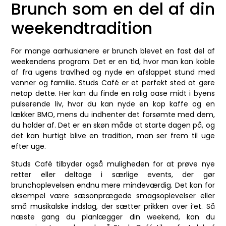
Brunch som en del af din
weekendtradition
For mange aarhusianere er brunch blevet en fast del af
weekendens program. Det er en tid, hvor man kan koble
af fra ugens travlhed og nyde en afslappet stund med
venner og familie. Studs Café er et perfekt sted at gøre
netop dette. Her kan du finde en rolig oase midt i byens
pulserende liv, hvor du kan nyde en kop kaffe og en
lækker BMO, mens du indhenter det forsømte med dem,
du holder af. Det er en skøn måde at starte dagen på, og
det kan hurtigt blive en tradition, man ser frem til uge
efter uge.
Studs Café tilbyder også muligheden for at prøve nye
retter eller deltage i særlige events, der gør
brunchoplevelsen endnu mere mindeværdig. Det kan for
eksempel være sæsonprægede smagsoplevelser eller
små musikalske indslag, der sætter prikken over i’et. Så
næste gang du planlægger din weekend, kan du