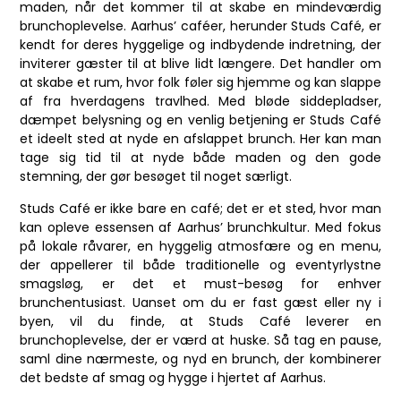
maden, når det kommer til at skabe en mindeværdig
brunchoplevelse. Aarhus’ caféer, herunder Studs Café, er
kendt for deres hyggelige og indbydende indretning, der
inviterer gæster til at blive lidt længere. Det handler om
at skabe et rum, hvor folk føler sig hjemme og kan slappe
af fra hverdagens travlhed. Med bløde siddepladser,
dæmpet belysning og en venlig betjening er Studs Café
et ideelt sted at nyde en afslappet brunch. Her kan man
tage sig tid til at nyde både maden og den gode
stemning, der gør besøget til noget særligt.
Studs Café er ikke bare en café; det er et sted, hvor man
kan opleve essensen af Aarhus’ brunchkultur. Med fokus
på lokale råvarer, en hyggelig atmosfære og en menu,
der appellerer til både traditionelle og eventyrlystne
smagsløg, er det et must-besøg for enhver
brunchentusiast. Uanset om du er fast gæst eller ny i
byen, vil du finde, at Studs Café leverer en
brunchoplevelse, der er værd at huske. Så tag en pause,
saml dine nærmeste, og nyd en brunch, der kombinerer
det bedste af smag og hygge i hjertet af Aarhus.