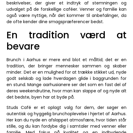
beskrivelser, der giver et indtryk af stemningen og
udvalget på de forskellige caféer. Venner og familie kan
også være nyttige, når det kommer til anbefalinger, da
de ofte kender dine smagspræferencer bedst.
En tradition værd at
bevare
Brunch i Aarhus er mere end blot et måltid; det er en
tradition, der bringer mennesker sammen og skaber
minder. Det er en mulighed for at trække stikket ud, nyde
godt selskab og lade hverdagen glide i baggrunden for
en stund. Mange aarhusianere ser det som en fast del af
deres weekendrutine, hvor man kan slappe af og nyde alt
det bedste, byen har at byde på.
Studs Café er et oplagt valg for dem, der søger en
autentisk og hyggelig brunchoplevelse i hjertet af Aarhus.
Her kan du nyde en afslappet atmosfære, hvor tiden står
stille, og du kan fordybe dig i samtaler med venner eller
familie. Med fokus på kvalitet og en indbydende