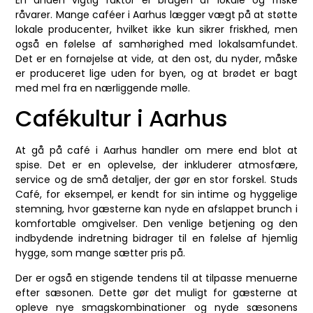
En anden vigtig faktor er brugen af lokale og friske
råvarer. Mange caféer i Aarhus lægger vægt på at støtte
lokale producenter, hvilket ikke kun sikrer friskhed, men
også en følelse af samhørighed med lokalsamfundet.
Det er en fornøjelse at vide, at den ost, du nyder, måske
er produceret lige uden for byen, og at brødet er bagt
med mel fra en nærliggende mølle.
Cafékultur i Aarhus
At gå på café i Aarhus handler om mere end blot at
spise. Det er en oplevelse, der inkluderer atmosfære,
service og de små detaljer, der gør en stor forskel. Studs
Café, for eksempel, er kendt for sin intime og hyggelige
stemning, hvor gæsterne kan nyde en afslappet brunch i
komfortable omgivelser. Den venlige betjening og den
indbydende indretning bidrager til en følelse af hjemlig
hygge, som mange sætter pris på.
Der er også en stigende tendens til at tilpasse menuerne
efter sæsonen. Dette gør det muligt for gæsterne at
opleve nye smagskombinationer og nyde sæsonens