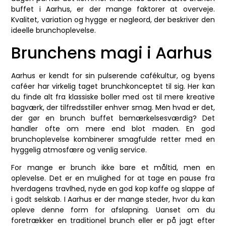
buffet i Aarhus, er der mange faktorer at overveje.
Kvalitet, variation og hygge er nøgleord, der beskriver den
ideelle brunchoplevelse.
Brunchens magi i Aarhus
Aarhus er kendt for sin pulserende cafékultur, og byens
caféer har virkelig taget brunchkonceptet til sig. Her kan
du finde alt fra klassiske boller med ost til mere kreative
bagværk, der tilfredsstiller enhver smag. Men hvad er det,
der gør en brunch buffet bemærkelsesværdig? Det
handler ofte om mere end blot maden. En god
brunchoplevelse kombinerer smagfulde retter med en
hyggelig atmosfære og venlig service.
For mange er brunch ikke bare et måltid, men en
oplevelse. Det er en mulighed for at tage en pause fra
hverdagens travlhed, nyde en god kop kaffe og slappe af
i godt selskab. I Aarhus er der mange steder, hvor du kan
opleve denne form for afslapning. Uanset om du
foretrækker en traditionel brunch eller er på jagt efter