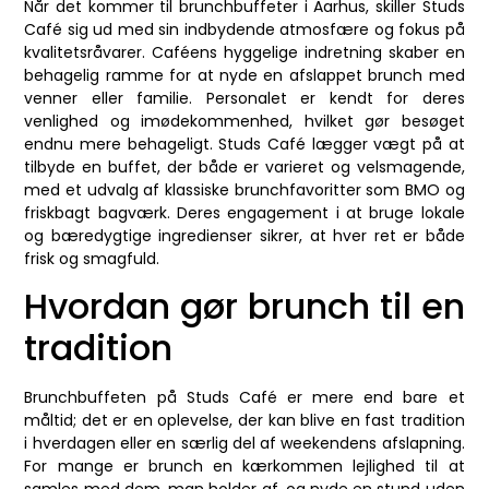
Når det kommer til brunchbuffeter i Aarhus, skiller Studs
Café sig ud med sin indbydende atmosfære og fokus på
kvalitetsråvarer. Caféens hyggelige indretning skaber en
behagelig ramme for at nyde en afslappet brunch med
venner eller familie. Personalet er kendt for deres
venlighed og imødekommenhed, hvilket gør besøget
endnu mere behageligt. Studs Café lægger vægt på at
tilbyde en buffet, der både er varieret og velsmagende,
med et udvalg af klassiske brunchfavoritter som BMO og
friskbagt bagværk. Deres engagement i at bruge lokale
og bæredygtige ingredienser sikrer, at hver ret er både
frisk og smagfuld.
Hvordan gør brunch til en
tradition
Brunchbuffeten på Studs Café er mere end bare et
måltid; det er en oplevelse, der kan blive en fast tradition
i hverdagen eller en særlig del af weekendens afslapning.
For mange er brunch en kærkommen lejlighed til at