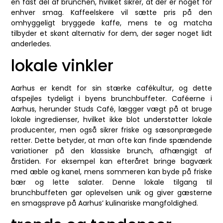
en fast del af brunchen, hvilket sikrer, at der er noget for
enhver smag. Kaffeelskere vil sætte pris på den
omhyggeligt bryggede kaffe, mens te og matcha
tilbyder et skønt alternativ for dem, der søger noget lidt
anderledes.
lokale vinkler
Aarhus er kendt for sin stærke cafékultur, og dette
afspejles tydeligt i byens brunchbuffeter. Caféerne i
Aarhus, herunder Studs Café, lægger vægt på at bruge
lokale ingredienser, hvilket ikke blot understøtter lokale
producenter, men også sikrer friske og sæsonprægede
retter. Dette betyder, at man ofte kan finde spændende
variationer på den klassiske brunch, afhængigt af
årstiden. For eksempel kan efteråret bringe bagværk
med æble og kanel, mens sommeren kan byde på friske
bær og lette salater. Denne lokale tilgang til
brunchbuffeten gør oplevelsen unik og giver gæsterne
en smagsprøve på Aarhus’ kulinariske mangfoldighed.