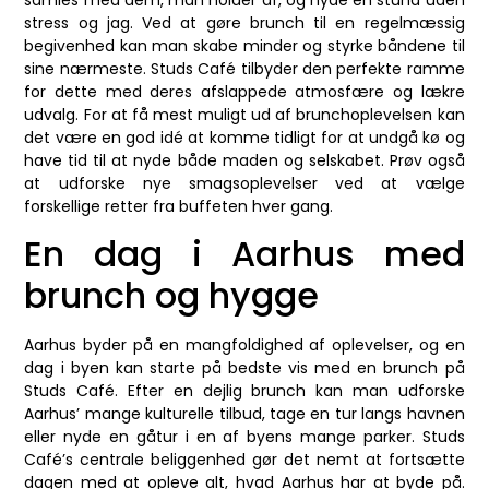
samles med dem, man holder af, og nyde en stund uden
stress og jag. Ved at gøre brunch til en regelmæssig
begivenhed kan man skabe minder og styrke båndene til
sine nærmeste. Studs Café tilbyder den perfekte ramme
for dette med deres afslappede atmosfære og lækre
udvalg. For at få mest muligt ud af brunchoplevelsen kan
det være en god idé at komme tidligt for at undgå kø og
have tid til at nyde både maden og selskabet. Prøv også
at udforske nye smagsoplevelser ved at vælge
forskellige retter fra buffeten hver gang.
En dag i Aarhus med
brunch og hygge
Aarhus byder på en mangfoldighed af oplevelser, og en
dag i byen kan starte på bedste vis med en brunch på
Studs Café. Efter en dejlig brunch kan man udforske
Aarhus’ mange kulturelle tilbud, tage en tur langs havnen
eller nyde en gåtur i en af byens mange parker. Studs
Café’s centrale beliggenhed gør det nemt at fortsætte
dagen med at opleve alt, hvad Aarhus har at byde på.