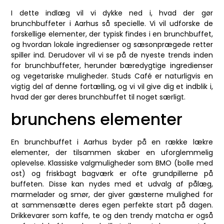
I dette indlæg vil vi dykke ned i, hvad der gør
brunchbuffeter i Aarhus så specielle. Vi vil udforske de
forskellige elementer, der typisk findes i en brunchbuffet,
og hvordan lokale ingredienser og sæsonprægede retter
spiller ind. Derudover vil vi se på de nyeste trends inden
for brunchbuffeter, herunder bæredygtige ingredienser
og vegetariske muligheder. Studs Café er naturligvis en
vigtig del af denne fortælling, og vi vil give dig et indblik i,
hvad der gør deres brunchbuffet til noget særligt.
brunchens elementer
En brunchbuffet i Aarhus byder på en række lækre
elementer, der tilsammen skaber en uforglemmelig
oplevelse. Klassiske valgmuligheder som BMO (bolle med
ost) og friskbagt bagværk er ofte grundpillerne på
buffeten. Disse kan nydes med et udvalg af pålæg,
marmelader og smør, der giver gæsterne mulighed for
at sammensætte deres egen perfekte start på dagen.
Drikkevarer som kaffe, te og den trendy matcha er også