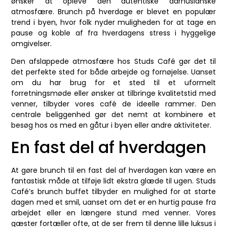
ønsker at opleve den autentiske aarhusianske
atmosfære. Brunch på hverdage er blevet en populær
trend i byen, hvor folk nyder muligheden for at tage en
pause og koble af fra hverdagens stress i hyggelige
omgivelser.
Den afslappede atmosfære hos Studs Café gør det til
det perfekte sted for både arbejde og fornøjelse. Uanset
om du har brug for et sted til et uformelt
forretningsmøde eller ønsker at tilbringe kvalitetstid med
venner, tilbyder vores café de ideelle rammer. Den
centrale beliggenhed gør det nemt at kombinere et
besøg hos os med en gåtur i byen eller andre aktiviteter.
En fast del af hverdagen
At gøre brunch til en fast del af hverdagen kan være en
fantastisk måde at tilføje lidt ekstra glæde til ugen. Studs
Café’s brunch buffet tilbyder en mulighed for at starte
dagen med et smil, uanset om det er en hurtig pause fra
arbejdet eller en længere stund med venner. Vores
gæster fortæller ofte, at de ser frem til denne lille luksus i