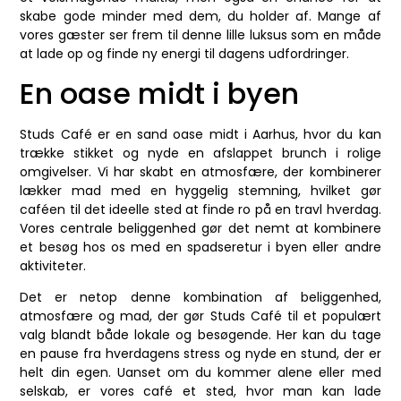
skabe gode minder med dem, du holder af. Mange af
vores gæster ser frem til denne lille luksus som en måde
at lade op og finde ny energi til dagens udfordringer.
En oase midt i byen
Studs Café er en sand oase midt i Aarhus, hvor du kan
trække stikket og nyde en afslappet brunch i rolige
omgivelser. Vi har skabt en atmosfære, der kombinerer
lækker mad med en hyggelig stemning, hvilket gør
caféen til det ideelle sted at finde ro på en travl hverdag.
Vores centrale beliggenhed gør det nemt at kombinere
et besøg hos os med en spadseretur i byen eller andre
aktiviteter.
Det er netop denne kombination af beliggenhed,
atmosfære og mad, der gør Studs Café til et populært
valg blandt både lokale og besøgende. Her kan du tage
en pause fra hverdagens stress og nyde en stund, der er
helt din egen. Uanset om du kommer alene eller med
selskab, er vores café et sted, hvor man kan lade