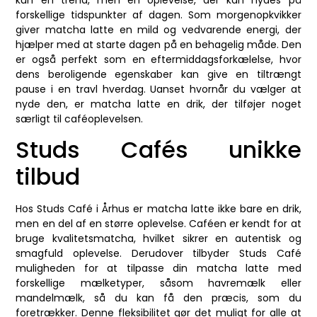
kun en trend, men en oplevelse, der kan nydes på
forskellige tidspunkter af dagen. Som morgenopkvikker
giver matcha latte en mild og vedvarende energi, der
hjælper med at starte dagen på en behagelig måde. Den
er også perfekt som en eftermiddagsforkælelse, hvor
dens beroligende egenskaber kan give en tiltrængt
pause i en travl hverdag. Uanset hvornår du vælger at
nyde den, er matcha latte en drik, der tilføjer noget
særligt til caféoplevelsen.
Studs Cafés unikke
tilbud
Hos Studs Café i Århus er matcha latte ikke bare en drik,
men en del af en større oplevelse. Caféen er kendt for at
bruge kvalitetsmatcha, hvilket sikrer en autentisk og
smagfuld oplevelse. Derudover tilbyder Studs Café
muligheden for at tilpasse din matcha latte med
forskellige mælketyper, såsom havremælk eller
mandelmælk, så du kan få den præcis, som du
foretrækker. Denne fleksibilitet gør det muligt for alle at