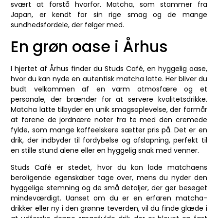
svært at forstå hvorfor. Matcha, som stammer fra
Japan, er kendt for sin rige smag og de mange
sundhedsfordele, der følger med.
En grøn oase i Århus
I hjertet af Århus finder du Studs Café, en hyggelig oase,
hvor du kan nyde en autentisk matcha latte. Her bliver du
budt velkommen af en varm atmosfære og et
personale, der brænder for at servere kvalitetsdrikke.
Matcha latte tilbyder en unik smagsoplevelse, der formår
at forene de jordnære noter fra te med den cremede
fylde, som mange kaffeelskere sætter pris på. Det er en
drik, der indbyder til fordybelse og afslapning, perfekt til
en stille stund alene eller en hyggelig snak med venner.
Studs Café er stedet, hvor du kan lade matchaens
beroligende egenskaber tage over, mens du nyder den
hyggelige stemning og de små detaljer, der gør besøget
mindeværdigt. Uanset om du er en erfaren matcha-
drikker eller ny i den grønne teverden, vil du finde glæde i