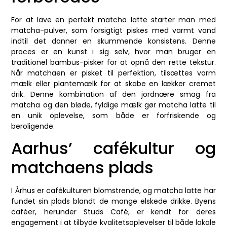
For at lave en perfekt matcha latte starter man med
matcha-pulver, som forsigtigt piskes med varmt vand
indtil det danner en skummende konsistens. Denne
proces er en kunst i sig selv, hvor man bruger en
traditionel bambus-pisker for at opnå den rette tekstur.
Når matchaen er pisket til perfektion, tilsættes varm
mælk eller plantemælk for at skabe en lækker cremet
drik. Denne kombination af den jordnære smag fra
matcha og den bløde, fyldige mælk gør matcha latte til
en unik oplevelse, som både er forfriskende og
beroligende.
Aarhus’ cafékultur og
matchaens plads
I Århus er cafékulturen blomstrende, og matcha latte har
fundet sin plads blandt de mange elskede drikke. Byens
caféer, herunder Studs Café, er kendt for deres
engagement i at tilbyde kvalitetsoplevelser til både lokale