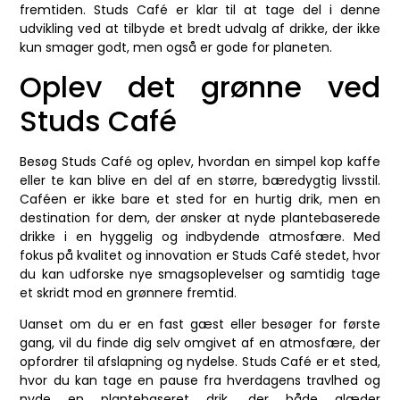
fremtiden. Studs Café er klar til at tage del i denne
udvikling ved at tilbyde et bredt udvalg af drikke, der ikke
kun smager godt, men også er gode for planeten.
Oplev det grønne ved
Studs Café
Besøg Studs Café og oplev, hvordan en simpel kop kaffe
eller te kan blive en del af en større, bæredygtig livsstil.
Caféen er ikke bare et sted for en hurtig drik, men en
destination for dem, der ønsker at nyde plantebaserede
drikke i en hyggelig og indbydende atmosfære. Med
fokus på kvalitet og innovation er Studs Café stedet, hvor
du kan udforske nye smagsoplevelser og samtidig tage
et skridt mod en grønnere fremtid.
Uanset om du er en fast gæst eller besøger for første
gang, vil du finde dig selv omgivet af en atmosfære, der
opfordrer til afslapning og nydelse. Studs Café er et sted,
hvor du kan tage en pause fra hverdagens travlhed og
nyde en plantebaseret drik, der både glæder