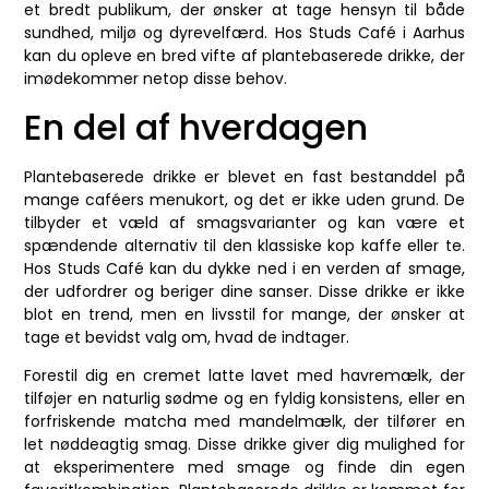
et bredt publikum, der ønsker at tage hensyn til både
sundhed, miljø og dyrevelfærd. Hos Studs Café i Aarhus
kan du opleve en bred vifte af plantebaserede drikke, der
imødekommer netop disse behov.
En del af hverdagen
Plantebaserede drikke er blevet en fast bestanddel på
mange caféers menukort, og det er ikke uden grund. De
tilbyder et væld af smagsvarianter og kan være et
spændende alternativ til den klassiske kop kaffe eller te.
Hos Studs Café kan du dykke ned i en verden af smage,
der udfordrer og beriger dine sanser. Disse drikke er ikke
blot en trend, men en livsstil for mange, der ønsker at
tage et bevidst valg om, hvad de indtager.
Forestil dig en cremet latte lavet med havremælk, der
tilføjer en naturlig sødme og en fyldig konsistens, eller en
forfriskende matcha med mandelmælk, der tilfører en
let nøddeagtig smag. Disse drikke giver dig mulighed for
at eksperimentere med smage og finde din egen