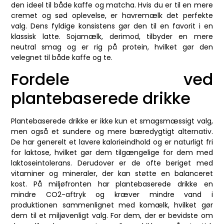
den ideel til både kaffe og matcha. Hvis du er til en mere
cremet og sød oplevelse, er havremælk det perfekte
valg. Dens fyldige konsistens gør den til en favorit i en
klassisk latte. Sojamælk, derimod, tilbyder en mere
neutral smag og er rig på protein, hvilket gør den
velegnet til både kaffe og te.
Fordele ved
plantebaserede drikke
Plantebaserede drikke er ikke kun et smagsmæssigt valg,
men også et sundere og mere bæredygtigt alternativ.
De har generelt et lavere kalorieindhold og er naturligt fri
for laktose, hvilket gør dem tilgængelige for dem med
laktoseintolerans. Derudover er de ofte beriget med
vitaminer og mineraler, der kan støtte en balanceret
kost. På miljøfronten har plantebaserede drikke en
mindre CO2-aftryk og kræver mindre vand i
produktionen sammenlignet med komælk, hvilket gør
dem til et miljøvenligt valg. For dem, der er bevidste om