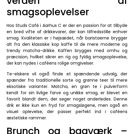
verden af
smagsoplevelser
Hos Studs Café i Aarhus C er der en passion for at tilbyde
en bred vifte af drikkevarer, der kan tilfredsstille enhver
smag. Kvaliteten er i højsædet, når baristaerne brygger
alt fra den klassiske kop kaffe til de mere moderne og
trendy matcha-drikke. Kaffen brygges med omhu og
præcision, hvilket sikrer en rig og fyldig smagsoplevelse,
der kan nydes i caféens rolige omgivelser.
Te-elskere vil også finde et spændende udvalg, der
spænder fra traditionelle sorte og grønne teer til mere
eksotiske varianter. Matcha, en grøn te i pulverform
kendt for sin livlige farve og unikke smag, er blevet en
favorit blandt dem, der søger noget anderledes. Denne
drik er ikke kun en fryd for smagsløgene, men også en
visuel oplevelse, der passer perfekt ind i caféens
æstetiske rammer.
Brunch og bagværk –