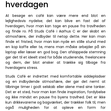
hverdagen
At besøge en café kan være mere end blot en
lejlighedsvis nydelse; det kan blive en fast del af
hverdagen, hvor man kan tage en pause fra travlheden
og finde ro. På Studs Café i Aarhus C er der skabt en
atmosfære, der indbyder til netop dette. Her kan man
finde et fristed, hvor man kan nyde en stille stund med
en kop kaffe eller te, mens man måske arbejder på sin
laptop eller læser en god bog. Den afslappede stemning
gør det til et ideelt sted for både studerende, freelancere
og dem, der blot ønsker at trække sig tilbage fra
hverdagens stress.
Studs Café er indrettet med komfortable siddepladser
og en indbydende atmosfære, der gør det nemt at
tilbringe timer i godt selskab eller alene med sine tanker.
Det er et sted, hvor man kan finde inspiration, fordybelse
og ikke mindst en pause fra byens travlhed. Det er ikke
kun drikkevarerne og bagværket, der trækker folk til, men
også muligheden for at opleve en form for