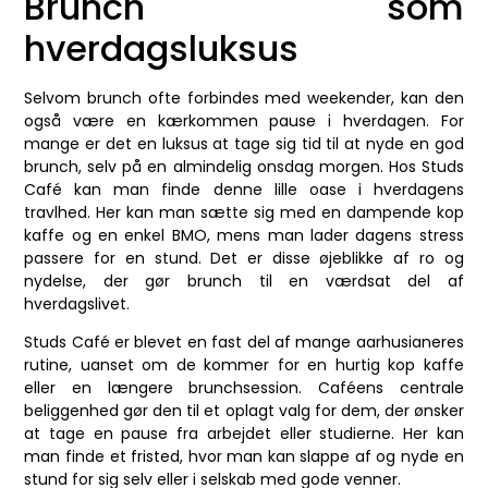
Brunch som
hverdagsluksus
Selvom brunch ofte forbindes med weekender, kan den
også være en kærkommen pause i hverdagen. For
mange er det en luksus at tage sig tid til at nyde en god
brunch, selv på en almindelig onsdag morgen. Hos Studs
Café kan man finde denne lille oase i hverdagens
travlhed. Her kan man sætte sig med en dampende kop
kaffe og en enkel BMO, mens man lader dagens stress
passere for en stund. Det er disse øjeblikke af ro og
nydelse, der gør brunch til en værdsat del af
hverdagslivet.
Studs Café er blevet en fast del af mange aarhusianeres
rutine, uanset om de kommer for en hurtig kop kaffe
eller en længere brunchsession. Caféens centrale
beliggenhed gør den til et oplagt valg for dem, der ønsker
at tage en pause fra arbejdet eller studierne. Her kan
man finde et fristed, hvor man kan slappe af og nyde en
stund for sig selv eller i selskab med gode venner.