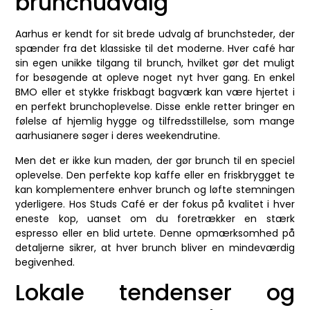
brunchudvalg
Aarhus er kendt for sit brede udvalg af brunchsteder, der
spænder fra det klassiske til det moderne. Hver café har
sin egen unikke tilgang til brunch, hvilket gør det muligt
for besøgende at opleve noget nyt hver gang. En enkel
BMO eller et stykke friskbagt bagværk kan være hjertet i
en perfekt brunchoplevelse. Disse enkle retter bringer en
følelse af hjemlig hygge og tilfredsstillelse, som mange
aarhusianere søger i deres weekendrutine.
Men det er ikke kun maden, der gør brunch til en speciel
oplevelse. Den perfekte kop kaffe eller en friskbrygget te
kan komplementere enhver brunch og løfte stemningen
yderligere. Hos Studs Café er der fokus på kvalitet i hver
eneste kop, uanset om du foretrækker en stærk
espresso eller en blid urtete. Denne opmærksomhed på
detaljerne sikrer, at hver brunch bliver en mindeværdig
begivenhed.
Lokale tendenser og