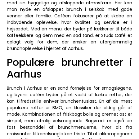
med sin hyggelige og afslappede atmosfære. Her kan
man nyde en afslappet brunch i selskab med gode
venner eller familie. Caféen fokuserer på at skabe en
indbydende oplevelse, hvor kvalitet og service er i
højsædet. Med en menu, der byder på lækkerier til både
kaffeelskere og dem med en sød tand, er Studs Café et
oplagt valg for dem, der ønsker en uforglemmelig
brunchoplevelse i hjertet af Aarhus.
Populære brunchretter i
Aarhus
Brunch i Aarhus er en sand fornøjelse for smagsløgene,
og byens caféer byder på et væld af lækre retter, der
kan tilfredsstille enhver brunchentusiast. En af de mest
populære retter er BMO, en klassiker der aldrig går af
mode. Kombinationen af friskbagt bolle og cremet ost er
simpel, men utrolig velsmagende. Bagværk er også en
fast bestanddel af brunchmenuerne, hvor alt fra
croissanter til kanelsnegle kan friste. Til at akkompagnere