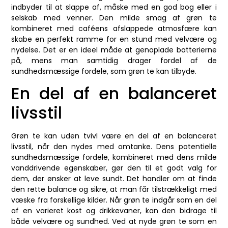
indbyder til at slappe af, måske med en god bog eller i
selskab med venner. Den milde smag af grøn te
kombineret med caféens afslappede atmosfære kan
skabe en perfekt ramme for en stund med velvære og
nydelse. Det er en ideel måde at genoplade batterierne
på, mens man samtidig drager fordel af de
sundhedsmæssige fordele, som grøn te kan tilbyde.
En del af en balanceret
livsstil
Grøn te kan uden tvivl være en del af en balanceret
livsstil, når den nydes med omtanke. Dens potentielle
sundhedsmæssige fordele, kombineret med dens milde
vanddrivende egenskaber, gør den til et godt valg for
dem, der ønsker at leve sundt. Det handler om at finde
den rette balance og sikre, at man får tilstrækkeligt med
væske fra forskellige kilder. Når grøn te indgår som en del
af en varieret kost og drikkevaner, kan den bidrage til
både velvære og sundhed. Ved at nyde grøn te som en