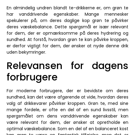
En almindelig undren blandt te-drikkerne er, om grøn te
har vanddrivende egenskaber. Mange mennesker
spekulerer på, om deres daglige kop grøn te påvirker
deres væskebalance. Dette spørgsmål er især relevant
for dem, der er opmærksomme på deres hydrering og
sundhed. At forstå, hvordan grøn te kan påvirke kroppen,
er derfor vigtigt for dem, der ønsker at nyde denne drik
uden bekymringer.
Relevansen for dagens
forbrugere
For moderne forbrugere, der er bevidste om deres
sundhed, kan det være afgørende at vide, hvordan deres
valg af drikkevarer påvirker kroppen. Grøn te, med sine
mange fordele, er ofte en del af en sund livsstil, men
spørgsmålet om dens vanddrivende egenskaber kan
være relevant for dem, der ønsker at opretholde en
optimal væskebalance. Som en del af en balanceret kost
kan grøn te være en fantastisk tilføjelse, men det er