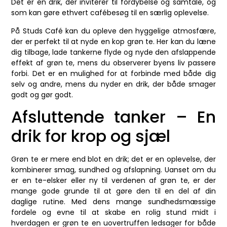
Det er en drik, der inviterer til fordybelse og samtale, og
som kan gøre ethvert cafébesøg til en særlig oplevelse.
På Studs Café kan du opleve den hyggelige atmosfære,
der er perfekt til at nyde en kop grøn te. Her kan du læne
dig tilbage, lade tankerne flyde og nyde den afslappende
effekt af grøn te, mens du observerer byens liv passere
forbi. Det er en mulighed for at forbinde med både dig
selv og andre, mens du nyder en drik, der både smager
godt og gør godt.
Afsluttende tanker – En
drik for krop og sjæl
Grøn te er mere end blot en drik; det er en oplevelse, der
kombinerer smag, sundhed og afslapning. Uanset om du
er en te-elsker eller ny til verdenen af grøn te, er der
mange gode grunde til at gøre den til en del af din
daglige rutine. Med dens mange sundhedsmæssige
fordele og evne til at skabe en rolig stund midt i
hverdagen er grøn te en uovertruffen ledsager for både