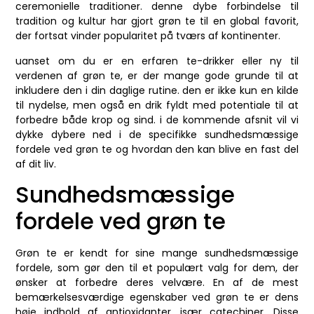
ceremonielle traditioner. denne dybe forbindelse til
tradition og kultur har gjort grøn te til en global favorit,
der fortsat vinder popularitet på tværs af kontinenter.
uanset om du er en erfaren te-drikker eller ny til
verdenen af grøn te, er der mange gode grunde til at
inkludere den i din daglige rutine. den er ikke kun en kilde
til nydelse, men også en drik fyldt med potentiale til at
forbedre både krop og sind. i de kommende afsnit vil vi
dykke dybere ned i de specifikke sundhedsmæssige
fordele ved grøn te og hvordan den kan blive en fast del
af dit liv.
Sundhedsmæssige
fordele ved grøn te
Grøn te er kendt for sine mange sundhedsmæssige
fordele, som gør den til et populært valg for dem, der
ønsker at forbedre deres velvære. En af de mest
bemærkelsesværdige egenskaber ved grøn te er dens
høje indhold af antioxidanter, især catechiner. Disse