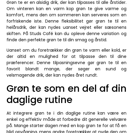
Grøn te er en alsidig drik, der kan tilpasses til alle årstider.
Om vinteren kan en varm kop grøn te give varme og
komfort, mens den om sommeren kan serveres som en
forfriskende iste. Denne fleksibilitet gør grøn te til en
helårsdrik, der kan nydes uanset vejret eller sæsonens
skiften. På Studs Café kan du opleve denne variation og
finde den perfekte grøn te til din smag og årstid.
Uanset om du foretrækker din grøn te varm eller kold, er
der altid en mulighed for at tilpasse den til dine
præferencer. Denne tilpasningsevne gør grøn te til en
favorit blandt mange, der søger en sund og
velsmagende drik, der kan nydes året rundt.
Grøn te som en del af din
daglige rutine
At integrere grøn te i din daglige rutine kan være en
enkel og effektiv måde at forbedre dit generelle velvære
på. Mange starter dagen med en kop grøn te for at få en
blid opvågning, mens andre foretrækker at nyde den om