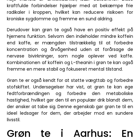
kraftfulde forbindelser hjælper med at bekæmpe frie
radikaler i kroppen, hvilket kan reducere risikoen for
kroniske sygdomme og fremme en sund aldring.
Derudover kan grøn te også have en positiv effekt på
hjernens funktion. Selvom den indeholder mindre koffein
end kaffe, er mængden tilstrækkelig til at forbedre
koncentration og årvågenhed uden at forårsage de
nervøse bivirkninger, som nogle oplever ved kaffe.
Kombinationen af koffein og L-theanin i grøn te kan også
fremme en mere stabil og fokuseret mental tilstand.
Grøn te er også kendt for at støtte vægttab og forbedre
stofskiftet. Undersøgelser har vist, at grøn te kan øge
fedtforbrændingen og forbedre den metaboliske
hastighed, hvilket gør den til en populær drik blandt dem,
der ønsker at tabe sig. Denne egenskab gør grøn te til en
ideel ledsager for dem, der arbejder mod en sundere
livsstil.
Grøn te i Aarhus: En