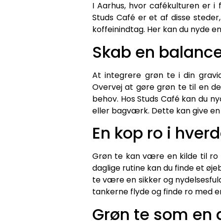
I Aarhus, hvor cafékulturen er i
Studs Café er et af disse steder,
koffeinindtag. Her kan du nyde en
Skab en balance
At integrere grøn te i din grav
Overvej at gøre grøn te til en de
behov. Hos Studs Café kan du n
eller bagværk. Dette kan give en
En kop ro i hver
Grøn te kan være en kilde til ro 
daglige rutine kan du finde et øje
te være en sikker og nydelsesfuld
tankerne flyde og finde ro med e
Grøn te som en d