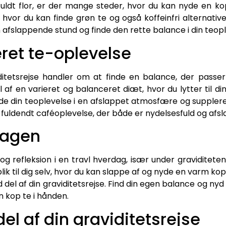
 fuldt flor, er der mange steder, hvor du kan nyde en ko
 hvor du kan finde grøn te og også koffeinfri alternativ
 afslappende stund og finde den rette balance i din teopl
ret te-oplevelse
iditetsrejse handler om at finde en balance, der passe
l af en varieret og balanceret diæt, hvor du lytter til din
yde din teoplevelse i en afslappet atmosfære og supple
 fuldendt caféoplevelse, der både er nydelsesfuld og afs
dagen
og refleksion i en travl hverdag, især under graviditeten.
blik til dig selv, hvor du kan slappe af og nyde en varm k
 del af din graviditetsrejse. Find din egen balance og ny
n kop te i hånden.
el af din graviditetsrejse