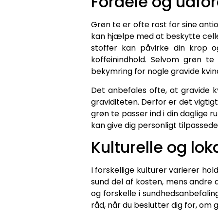
Fordele og udfor
Grøn te er ofte rost for sine anti
kan hjælpe med at beskytte cell
stoffer kan påvirke din krop o
koffeinindhold. Selvom grøn te
bekymring for nogle gravide kvin
Det anbefales ofte, at gravide 
graviditeten. Derfor er det vigt
grøn te passer ind i din daglige r
kan give dig personligt tilpassede
Kulturelle og lo
I forskellige kulturer varierer h
sund del af kosten, mens andre a
og forskelle i sundhedsanbefaling
råd, når du beslutter dig for, om 