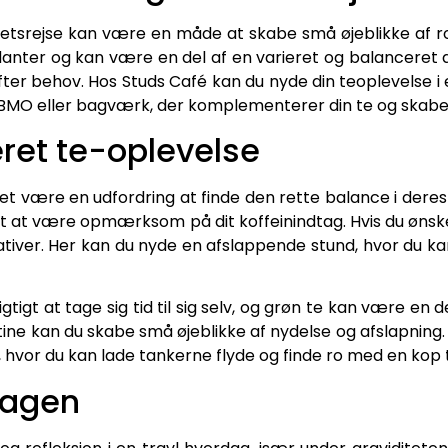
itetsrejse kan være en måde at skabe små øjeblikke af ro
danter og kan være en del af en varieret og balanceret diæ
 efter behov. Hos Studs Café kan du nyde din teoplevelse 
 BMO eller bagværk, der komplementerer din te og skaber
ret te-oplevelse
t være en udfordring at finde den rette balance i deres
t at være opmærksom på dit koffeinindtag. Hvis du ønske
ativer. Her kan du nyde en afslappende stund, hvor du ka
vigtigt at tage sig tid til sig selv, og grøn te kan være en 
 rutine kan du skabe små øjeblikke af nydelse og afslapning
hvor du kan lade tankerne flyde og finde ro med en kop t
dagen