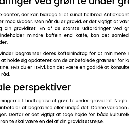
dringer ved grøn te under gr
oxidanter, der kan bidrage til et sundt helbred. Antioxida
er mod skader. Men når du er gravid, er det vigtigt at 
g din graviditet. En af de største udfordringer ved g
 indeholder mindre koffein end kaffe, kan det samle
der.
kvinder begrænser deres koffeinindtag for at minimere r
igt at holde sig opdateret om de anbefalede grænser for k
utine. Hvis du er i tvivl, kan det være en god idé at konsu
 råd.
kale perspektiver
oldningerne til indtagelse af grøn te under graviditet. Nog
nbefaler at begrænse eller undgå det. Denne variation sk
er. Derfor er det vigtigt at tage højde for både kulture
grøn te skal være en del af din graviditetsrejse.