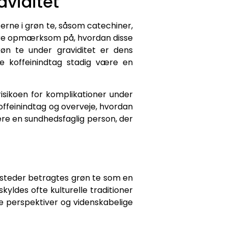
aviditet
nterne i grøn te, såsom catechiner,
være opmærksom på, hvordan disse
røn te under graviditet er dens
de koffeinindtag stadig være en
isikoen for komplikationer under
offeinindtag og overveje, hvordan
ltere en sundhedsfaglig person, der
le steder betragtes grøn te som en
yldes ofte kulturelle traditioner
lle perspektiver og videnskabelige