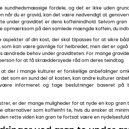
e sundhedsmæssige fordele, og det er ikke uden grund
n når du er gravid, kan det være nødvendigt at genovervej
 under graviditet er dens koffeinindhold. Selvom grøn 
 være opmærksom på den samlede mængde koffein, du indta
aspekter af din kost, der skal tilpasses for at sikre bå
, som kan være gavnlige for helbredet, men det er også v
s ændrede behov under graviditeten. For mange gravide
person for at få skræddersyede råd om deres teindtag.
 der i mange kulturer er forskellige anbefalinger omk
r det som en sund del af kosten, kan andre kulturer anb
t være informeret og tage beslutninger baseret på b
strer, er der mange muligheder for at nyde en kop grøn 
e alternativer som koffeinfri te, hvis du ønsker at minim
en rette viden kan grøn te fortsat være en nydelsesfuld d