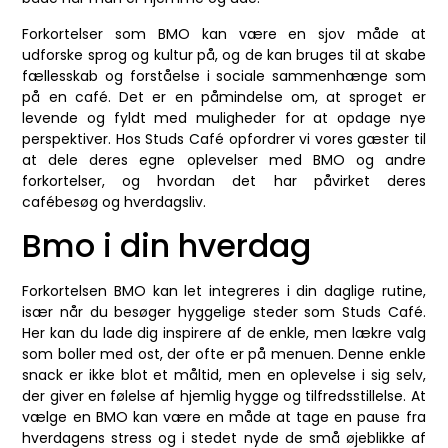
Forkortelser som BMO kan være en sjov måde at
udforske sprog og kultur på, og de kan bruges til at skabe
fællesskab og forståelse i sociale sammenhænge som
på en café. Det er en påmindelse om, at sproget er
levende og fyldt med muligheder for at opdage nye
perspektiver. Hos Studs Café opfordrer vi vores gæster til
at dele deres egne oplevelser med BMO og andre
forkortelser, og hvordan det har påvirket deres
cafébesøg og hverdagsliv.
Bmo i din hverdag
Forkortelsen BMO kan let integreres i din daglige rutine,
især når du besøger hyggelige steder som Studs Café.
Her kan du lade dig inspirere af de enkle, men lækre valg
som boller med ost, der ofte er på menuen. Denne enkle
snack er ikke blot et måltid, men en oplevelse i sig selv,
der giver en følelse af hjemlig hygge og tilfredsstillelse. At
vælge en BMO kan være en måde at tage en pause fra
hverdagens stress og i stedet nyde de små øjeblikke af