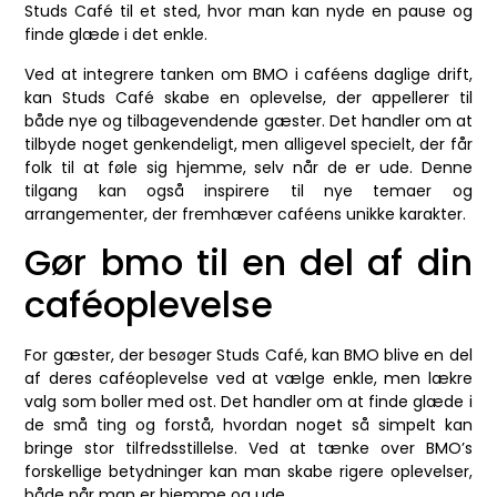
Studs Café til et sted, hvor man kan nyde en pause og
finde glæde i det enkle.
Ved at integrere tanken om BMO i caféens daglige drift,
kan Studs Café skabe en oplevelse, der appellerer til
både nye og tilbagevendende gæster. Det handler om at
tilbyde noget genkendeligt, men alligevel specielt, der får
folk til at føle sig hjemme, selv når de er ude. Denne
tilgang kan også inspirere til nye temaer og
arrangementer, der fremhæver caféens unikke karakter.
Gør bmo til en del af din
caféoplevelse
For gæster, der besøger Studs Café, kan BMO blive en del
af deres caféoplevelse ved at vælge enkle, men lækre
valg som boller med ost. Det handler om at finde glæde i
de små ting og forstå, hvordan noget så simpelt kan
bringe stor tilfredsstillelse. Ved at tænke over BMO’s
forskellige betydninger kan man skabe rigere oplevelser,
både når man er hjemme og ude.