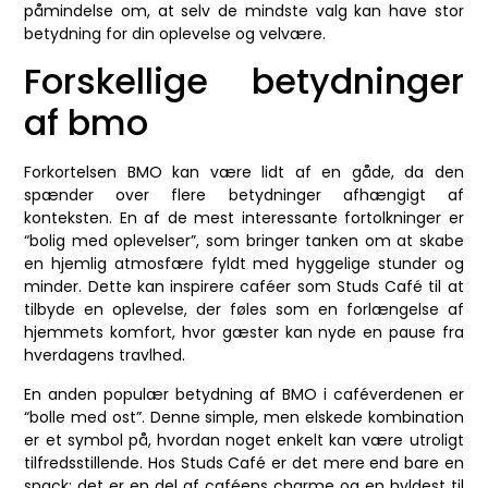
påmindelse om, at selv de mindste valg kan have stor
betydning for din oplevelse og velvære.
Forskellige betydninger
af bmo
Forkortelsen BMO kan være lidt af en gåde, da den
spænder over flere betydninger afhængigt af
konteksten. En af de mest interessante fortolkninger er
“bolig med oplevelser”, som bringer tanken om at skabe
en hjemlig atmosfære fyldt med hyggelige stunder og
minder. Dette kan inspirere caféer som Studs Café til at
tilbyde en oplevelse, der føles som en forlængelse af
hjemmets komfort, hvor gæster kan nyde en pause fra
hverdagens travlhed.
En anden populær betydning af BMO i caféverdenen er
“bolle med ost”. Denne simple, men elskede kombination
er et symbol på, hvordan noget enkelt kan være utroligt
tilfredsstillende. Hos Studs Café er det mere end bare en
snack; det er en del af caféens charme og en hyldest til