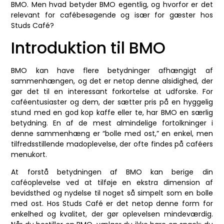
BMO. Men hvad betyder BMO egentlig, og hvorfor er det
relevant for cafébesøgende og især for gæster hos
Studs Café?
Introduktion til BMO
BMO kan have flere betydninger afhængigt af
sammenhængen, og det er netop denne alsidighed, der
gør det til en interessant forkortelse at udforske. For
caféentusiaster og dem, der sætter pris på en hyggelig
stund med en god kop kaffe eller te, har BMO en særlig
betydning. En af de mest almindelige fortolkninger i
denne sammenhæng er “bolle med ost,” en enkel, men
tilfredsstillende madoplevelse, der ofte findes på caféers
menukort.
At forstå betydningen af BMO kan berige din
caféoplevelse ved at tilføje en ekstra dimension af
bevidsthed og nydelse til noget så simpelt som en bolle
med ost. Hos Studs Café er det netop denne form for
enkelhed og kvalitet, der gør oplevelsen mindeværdig.