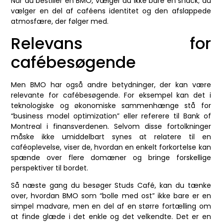
Når du bestiller en BMO, vælger du ikke bare en snack; du
vælger en del af caféens identitet og den afslappede
atmosfære, der følger med.
Relevans for
cafébesøgende
Men BMO har også andre betydninger, der kan være
relevante for cafébesøgende. For eksempel kan det i
teknologiske og økonomiske sammenhænge stå for
“business model optimization” eller referere til Bank of
Montreal i finansverdenen. Selvom disse fortolkninger
måske ikke umiddelbart synes at relatere til en
caféoplevelse, viser de, hvordan en enkelt forkortelse kan
spænde over flere domæner og bringe forskellige
perspektiver til bordet.
Så næste gang du besøger Studs Café, kan du tænke
over, hvordan BMO som “bolle med ost” ikke bare er en
simpel madvare, men en del af en større fortælling om
at finde glæde i det enkle og det velkendte. Det er en