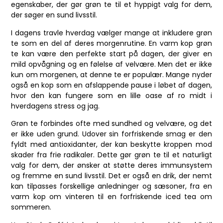
egenskaber, der gør grøn te til et hyppigt valg for dem,
der søger en sund livsstil.
I dagens travle hverdag vælger mange at inkludere grøn
te som en del af deres morgenrutine. En varm kop grøn
te kan være den perfekte start på dagen, der giver en
mild opvågning og en følelse af velvære. Men det er ikke
kun om morgenen, at denne te er populær. Mange nyder
også en kop som en afslappende pause i løbet af dagen,
hvor den kan fungere som en lille oase af ro midt i
hverdagens stress og jag.
Grøn te forbindes ofte med sundhed og velvære, og det
er ikke uden grund. Udover sin forfriskende smag er den
fyldt med antioxidanter, der kan beskytte kroppen mod
skader fra frie radikaler. Dette gør grøn te til et naturligt
valg for dem, der ønsker at støtte deres immunsystem
og fremme en sund livsstil. Det er også en drik, der nemt
kan tilpasses forskellige anledninger og sæsoner, fra en
varm kop om vinteren til en forfriskende iced tea om
sommeren.