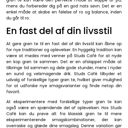
grøn te kan være den perfekte måde at slappe af på,
mens du forbereder dig på en god nats søvn. Det er en
enkel måde at skabe en følelse af ro og balance, inden
du går til ro.
En fast del af din livsstil
At gøre grøn te til en fast del af din livsstil kan åbne op
for nye traditioner og oplevelser. En hyggelig tradition kan
være at mødes med venner på Studs Café for at nyde
en kop grøn te sammen. Det er en afslappet måde at
tilbringe tid sammen og dele gode stunder, mens I nyder
en sund og velsmagende drik. Studs Café tilbyder et
udvalg af forskellige typer grøn te, hvilket giver mulighed
for at udforske nye smagsvarianter og finde netop din
favorit.
At eksperimentere med forskellige typer grøn te kan
også være en spændende del af oplevelsen. Hos Studs
Café kan du prøve alt fra klassisk grøn te til mere
eksperimenterende smagskombinationer, der kan
overraske og glæde dine smagsløg. Denne variation gør