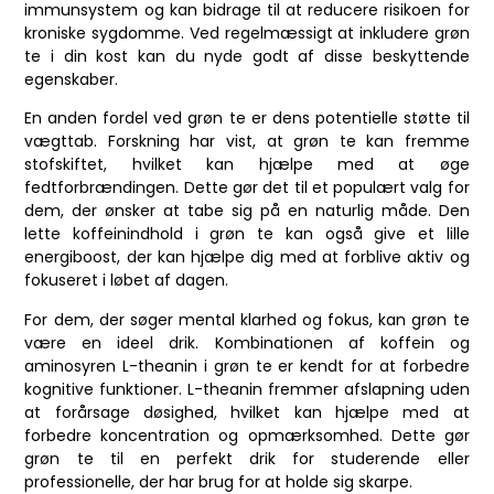
immunsystem og kan bidrage til at reducere risikoen for
kroniske sygdomme. Ved regelmæssigt at inkludere grøn
te i din kost kan du nyde godt af disse beskyttende
egenskaber.
En anden fordel ved grøn te er dens potentielle støtte til
vægttab. Forskning har vist, at grøn te kan fremme
stofskiftet, hvilket kan hjælpe med at øge
fedtforbrændingen. Dette gør det til et populært valg for
dem, der ønsker at tabe sig på en naturlig måde. Den
lette koffeinindhold i grøn te kan også give et lille
energiboost, der kan hjælpe dig med at forblive aktiv og
fokuseret i løbet af dagen.
For dem, der søger mental klarhed og fokus, kan grøn te
være en ideel drik. Kombinationen af koffein og
aminosyren L-theanin i grøn te er kendt for at forbedre
kognitive funktioner. L-theanin fremmer afslapning uden
at forårsage døsighed, hvilket kan hjælpe med at
forbedre koncentration og opmærksomhed. Dette gør
grøn te til en perfekt drik for studerende eller
professionelle, der har brug for at holde sig skarpe.