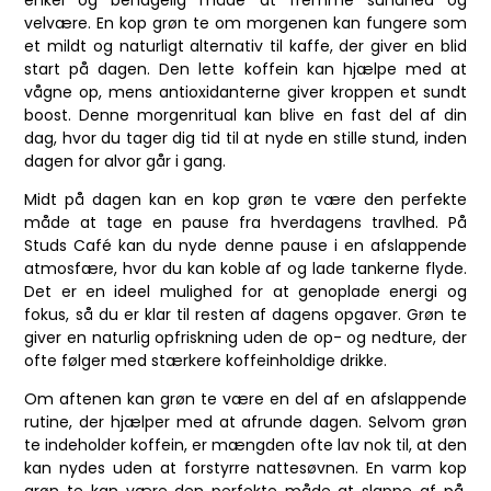
velvære. En kop grøn te om morgenen kan fungere som
et mildt og naturligt alternativ til kaffe, der giver en blid
start på dagen. Den lette koffein kan hjælpe med at
vågne op, mens antioxidanterne giver kroppen et sundt
boost. Denne morgenritual kan blive en fast del af din
dag, hvor du tager dig tid til at nyde en stille stund, inden
dagen for alvor går i gang.
Midt på dagen kan en kop grøn te være den perfekte
måde at tage en pause fra hverdagens travlhed. På
Studs Café kan du nyde denne pause i en afslappende
atmosfære, hvor du kan koble af og lade tankerne flyde.
Det er en ideel mulighed for at genoplade energi og
fokus, så du er klar til resten af dagens opgaver. Grøn te
giver en naturlig opfriskning uden de op- og nedture, der
ofte følger med stærkere koffeinholdige drikke.
Om aftenen kan grøn te være en del af en afslappende
rutine, der hjælper med at afrunde dagen. Selvom grøn
te indeholder koffein, er mængden ofte lav nok til, at den
kan nydes uden at forstyrre nattesøvnen. En varm kop