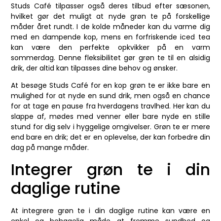
Studs Café tilpasser også deres tilbud efter sæsonen,
hvilket gør det muligt at nyde grøn te på forskellige
måder året rundt. I de kolde måneder kan du varme dig
med en dampende kop, mens en forfriskende iced tea
kan være den perfekte opkvikker på en varm
sommerdag. Denne fleksibilitet gør grøn te til en alsidig
drik, der altid kan tilpasses dine behov og ønsker.
At besøge Studs Café for en kop grøn te er ikke bare en
mulighed for at nyde en sund drik, men også en chance
for at tage en pause fra hverdagens travlhed. Her kan du
slappe af, mødes med venner eller bare nyde en stille
stund for dig selv i hyggelige omgivelser. Grøn te er mere
end bare en drik; det er en oplevelse, der kan forbedre din
dag på mange måder.
Integrer grøn te i din
daglige rutine
At integrere grøn te i din daglige rutine kan være en
enkel og behagelig måde at fremme sundhed og