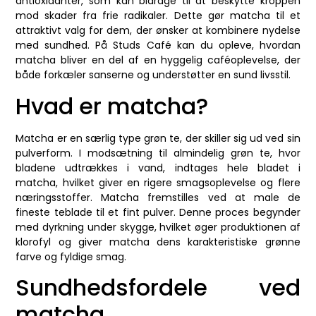
antioxidanter, som kan bidrage til at beskytte kroppen
mod skader fra frie radikaler. Dette gør matcha til et
attraktivt valg for dem, der ønsker at kombinere nydelse
med sundhed. På Studs Café kan du opleve, hvordan
matcha bliver en del af en hyggelig caféoplevelse, der
både forkæler sanserne og understøtter en sund livsstil.
Hvad er matcha?
Matcha er en særlig type grøn te, der skiller sig ud ved sin
pulverform. I modsætning til almindelig grøn te, hvor
bladene udtrækkes i vand, indtages hele bladet i
matcha, hvilket giver en rigere smagsoplevelse og flere
næringsstoffer. Matcha fremstilles ved at male de
fineste teblade til et fint pulver. Denne proces begynder
med dyrkning under skygge, hvilket øger produktionen af
klorofyl og giver matcha dens karakteristiske grønne
farve og fyldige smag.
Sundhedsfordele ved
matcha