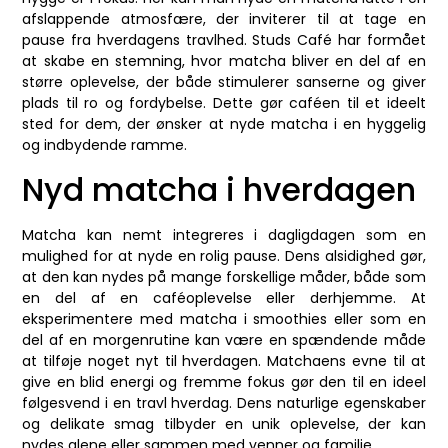
afslappende atmosfære, der inviterer til at tage en
pause fra hverdagens travlhed. Studs Café har formået
at skabe en stemning, hvor matcha bliver en del af en
større oplevelse, der både stimulerer sanserne og giver
plads til ro og fordybelse. Dette gør caféen til et ideelt
sted for dem, der ønsker at nyde matcha i en hyggelig
og indbydende ramme.
Nyd matcha i hverdagen
Matcha kan nemt integreres i dagligdagen som en
mulighed for at nyde en rolig pause. Dens alsidighed gør,
at den kan nydes på mange forskellige måder, både som
en del af en caféoplevelse eller derhjemme. At
eksperimentere med matcha i smoothies eller som en
del af en morgenrutine kan være en spændende måde
at tilføje noget nyt til hverdagen. Matchaens evne til at
give en blid energi og fremme fokus gør den til en ideel
følgesvend i en travl hverdag. Dens naturlige egenskaber
og delikate smag tilbyder en unik oplevelse, der kan
nydes alene eller sammen med venner og familie.