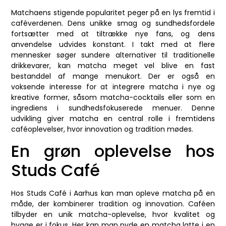
Matchaens stigende popularitet peger på en lys fremtid i
caféverdenen. Dens unikke smag og sundhedsfordele
fortsætter med at tiltrække nye fans, og dens
anvendelse udvides konstant. I takt med at flere
mennesker søger sundere alternativer til traditionelle
drikkevarer, kan matcha meget vel blive en fast
bestanddel af mange menukort. Der er også en
voksende interesse for at integrere matcha i nye og
kreative former, såsom matcha-cocktails eller som en
ingrediens i sundhedsfokuserede menuer. Denne
udvikling giver matcha en central rolle i fremtidens
caféoplevelser, hvor innovation og tradition mødes.
En grøn oplevelse hos
Studs Café
Hos Studs Café i Aarhus kan man opleve matcha på en
måde, der kombinerer tradition og innovation. Caféen
tilbyder en unik matcha-oplevelse, hvor kvalitet og
hygge er i fokus. Her kan man nyde en matcha latte i en