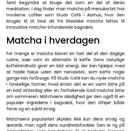
først begyndte at bruge det som en del af deres
meditation. I dag finder man matcha på menukortet hos
moderne caféer som Studs Café i Aarhus, hvor den
bruges til at lave alt fra klassiske matcha lattes til
innovative matcha-infunderede bagværk.
Matcha i hverdagen
For mange er matcha blevet en fast del af den daglige
rutine, især som et alternativ til kaffe. Dens naturlige
koffeinindhold giver en blid energi, der kan hjælpe med
at holde fokus uden den nervøsitet, som kaffe nogle
gange kan forårsage. På Studs Café kan du nyde matcha
i forskellige former, hvad enten det er en varm latte på
en kold vinterdag eller en forfriskende iced matcha latte
om sommeren. Matchaens alsidighed gør den også til en
populær ingrediens i bagværk, hvor den tilføjer både
farve og en subtil smag.
Matchaens popularitet skyldes ikke kun dens smag og
æstetik, men også dens sundhedsfordele. Den er rig på