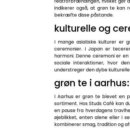
fedtforbrændingen, hvilket gør d
indikerer også, at grøn te kan r
bekræfte disse påstande.
kulturelle og ce
I mange asiatiske kulturer er 
ceremonier. I Japan er tecere
harmoni. Denne ceremoni er en me
sociale interaktioner, hvor d
understreger den dybe kulturell
grøn te i aarhus
I Aarhus er grøn te blevet en 
sortiment. Hos Studs Café kan du
en pause fra hverdagens travlhed
øjeblikket, enten alene eller i
kombinerer smag, tradition og af