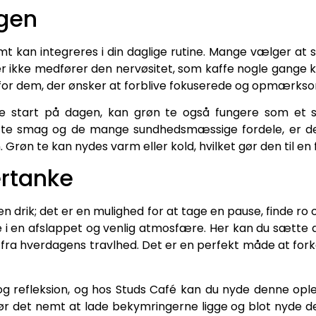
agen
nemt kan integreres i din daglige rutine. Mange vælger a
der ikke medfører den nervøsitet, som kaffe nogle gange 
 valg for dem, der ønsker at forblive fokuserede og opm
start på dagen, kan grøn te også fungere som et sun
ette smag og de mange sundhedsmæssige fordele, er det 
øn te kan nydes varm eller kold, hvilket gør den til en fl
ertanke
n drik; det er en mulighed for at tage en pause, finde ro 
 i en afslappet og venlig atmosfære. Her kan du sætte d
k fra hverdagens travlhed. Det er en perfekt måde at for
og refleksion, og hos Studs Café kan du nyde denne opl
r det nemt at lade bekymringerne ligge og blot nyde 