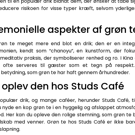
en til en populær drik blandt dem, der ønsker at tabe s
educere risikoen for visse typer kræft, selvom yderlig
remonielle aspekter af grøn t
grøn te meget mere end blot en drik; den er en integre
monien, kendt som “chanoyu”, en kunstform, der foku
ditativ praksis, der symboliserer renhed og ro. I Kina 
en ofte serveres til gæster som et tegn på respekt. 
e betydning, som grøn te har haft gennem århundreder.
: oplev den hos Studs Café
populær drik, og mange caféer, herunder Studs Café, t
 nyde en kop grøn te i en hyggelig og afslappet atmosfære
. Her kan du opleve den rolige stemning, som grøn te bri
 selskab med venner. Grøn te hos Studs Café er ikke bar
slapning.