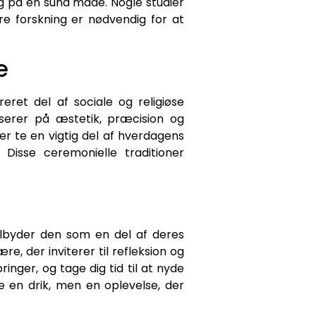
ig på en sund måde. Nogle studier
ere forskning er nødvendig for at
e
ret del af sociale og religiøse
serer på æstetik, præcision og
er te en vigtig del af hverdagens
Disse ceremonielle traditioner
ilbyder den som en del af deres
, der inviterer til refleksion og
nger, og tage dig tid til at nyde
e en drik, men en oplevelse, der