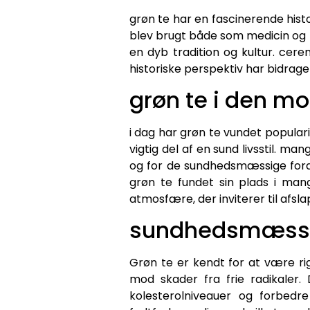
grøn te har en fascinerende histor
blev brugt både som medicin og ti
en dyb tradition og kultur. ce
historiske perspektiv har bidraget
grøn te i den m
i dag har grøn te vundet popular
vigtig del af en sund livsstil. m
og for de sundhedsmæssige fordel
grøn te fundet sin plads i man
atmosfære, der inviterer til afsla
sundhedsmæssig
Grøn te er kendt for at være rig
mod skader fra frie radikaler
kolesterolniveauer og forbedr