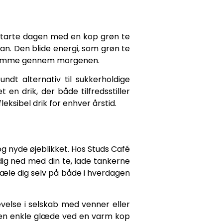
t starte dagen med en kop grøn te
kan. Den blide energi, som grøn te
ærksomme gennem morgenen.
dt alternativ til sukkerholdige
en drik, der både tilfredsstiller
eksibel drik for enhver årstid.
og nyde øjeblikket. Hos Studs Café
ig ned med din te, lade tankerne
kæle dig selv på både i hverdagen
evelse i selskab med venner eller
den enkle glæde ved en varm kop