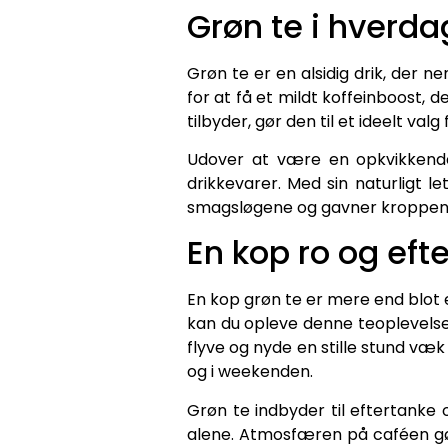
Grøn te i hverd
Grøn te er en alsidig drik, der 
for at få et mildt koffeinboost, 
tilbyder, gør den til et ideelt
Udover at være en opkvikkende 
drikkevarer. Med sin naturligt l
smagsløgene og gavner kroppen. Gr
En kop ro og eft
En kop grøn te er mere end blot e
kan du opleve denne teoplevelse
flyve og nyde en stille stund væ
og i weekenden.
Grøn te indbyder til eftertanke 
alene. Atmosfæren på caféen gø