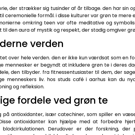
ie, der strækker sig tusinder af år tilbage. den har sin o
l ceremonielle formål. i disse kulturer var grøn te mere e
remonierne omkring teen var ofte meditative og symboli
 til den aura af mystik og respekt, der stadig omgiver grø
oderne verden
itet over hele verden. den er ikke kun værdsat som en f
ange mennesker er begyndt at inkludere grøn te i deres d
e, den tilbyder. fra fitnessentusiaster til dem, der søge
ge menneskers liv. hos studs café i aarhus kan du ny
pning og refleksion.
e fordele ved grøn te
 på antioxidanter, især catechiner, som spiller en væse
. Disse antioxidanter kan hjælpe med at forbedre hje
e blodcirkulationen. Derudover er der forskning, de