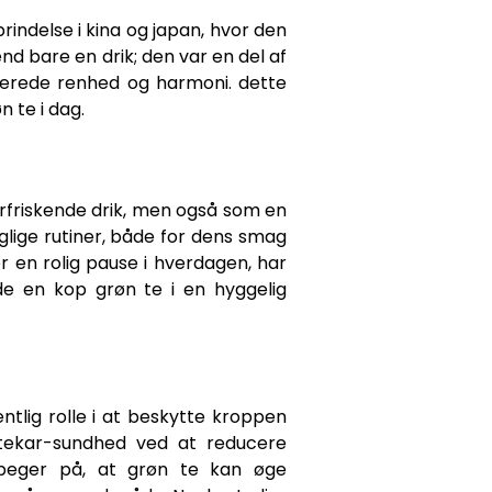
prindelse i kina og japan, hvor den
nd bare en drik; den var en del af
serede renhed og harmoni. dette
n te i dag.
orfriskende drik, men også som en
aglige rutiner, både for dens smag
r en rolig pause i hverdagen, har
de en kop grøn te i en hyggelig
ntlig rolle i at beskytte kroppen
rtekar-sundhed ved at reducere
r peger på, at grøn te kan øge