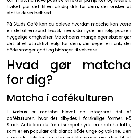
kan matcha have positive effekter på hjertet og leveren,
hvilket gør det til en alsidig drik for dem, der ønsker at
støtte deres helbred.
På Studs Café kan du opleve hvordan matcha kan være
en del af en sund livsstil, mens du nyder en rolig pause i
hyggelige omgivelser. Matchaens mange egenskaber gør
det til et attraktivt valg for dem, der søger en drik, der
både smager godt og bidrager til velvære.
Hvad gør matcha
for dig?
Matcha i cafékulturen
I Aarhus er matcha blevet en integreret del af
cafékulturen, hvor det tilbydes i forskellige former. På
Studs Café kan du for eksempel nyde en matcha latte,
som er en populær drik blandt både unge og voksne. Den
cremede tekstur og den subtile smag gør den til et