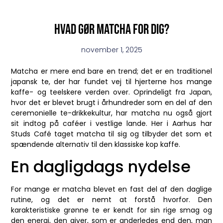
Hvad gør matcha for dig?
november 1, 2025
Matcha er mere end bare en trend; det er en traditionel
japansk te, der har fundet vej til hjerterne hos mange
kaffe- og teelskere verden over. Oprindeligt fra Japan,
hvor det er blevet brugt i århundreder som en del af den
ceremonielle te-drikkekultur, har matcha nu også gjort
sit indtog på caféer i vestlige lande. Her i Aarhus har
Studs Café taget matcha til sig og tilbyder det som et
spændende alternativ til den klassiske kop kaffe.
En dagligdags nydelse
For mange er matcha blevet en fast del af den daglige
rutine, og det er nemt at forstå hvorfor. Den
karakteristiske grønne te er kendt for sin rige smag og
den energi, den giver, som er anderledes end den, man