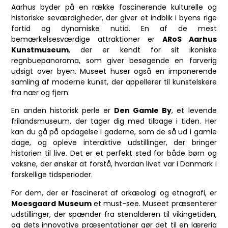
Aarhus byder på en række fascinerende kulturelle og
historiske seværdigheder, der giver et indblik i byens rige
fortid og dynamiske nutid. En af de mest
bemærkelsesværdige attraktioner er
ARoS Aarhus
Kunstmuseum
, der er kendt for sit ikoniske
regnbuepanorama, som giver besøgende en farverig
udsigt over byen. Museet huser også en imponerende
samling af moderne kunst, der appellerer til kunstelskere
fra nær og fjern.
En anden historisk perle er
Den Gamle By
, et levende
frilandsmuseum, der tager dig med tilbage i tiden. Her
kan du gå på opdagelse i gaderne, som de så ud i gamle
dage, og opleve interaktive udstillinger, der bringer
historien til live. Det er et perfekt sted for både børn og
voksne, der ønsker at forstå, hvordan livet var i Danmark i
forskellige tidsperioder.
For dem, der er fascineret af arkæologi og etnografi, er
Moesgaard Museum
et must-see. Museet præsenterer
udstillinger, der spænder fra stenalderen til vikingetiden,
og dets innovative præsentationer gør det til en lærerig