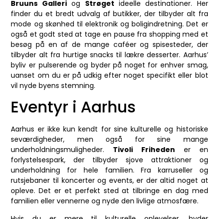
Bruuns Galleri
og
Strøget
ideelle destinationer. Her
finder du et bredt udvalg af butikker, der tilbyder alt fra
mode og skønhed til elektronik og boligindretning. Det er
også et godt sted at tage en pause fra shopping med et
besøg på en af de mange caféer og spisesteder, der
tilbyder alt fra hurtige snacks til lækre desserter. Aarhus’
byliv er pulserende og byder på noget for enhver smag,
uanset om du er på udkig efter noget specifikt eller blot
vil nyde byens stemning.
Eventyr i Aarhus
Aarhus er ikke kun kendt for sine kulturelle og historiske
seværdigheder, men også for sine mange
underholdningsmuligheder.
Tivoli Friheden
er en
forlystelsespark, der tilbyder sjove attraktioner og
underholdning for hele familien. Fra karruseller og
rutsjebaner til koncerter og events, er der altid noget at
opleve. Det er et perfekt sted at tilbringe en dag med
familien eller vennerne og nyde den livlige atmosfære.
Hvis du er mere til kulturelle oplevelser, byder