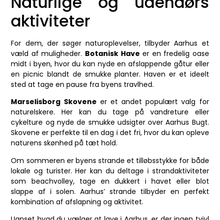
Naturlige og udendørs
aktiviteter
For dem, der søger naturoplevelser, tilbyder Aarhus et
væld af muligheder.
Botanisk Have
er en fredelig oase
midt i byen, hvor du kan nyde en afslappende gåtur eller
en picnic blandt de smukke planter. Haven er et ideelt
sted at tage en pause fra byens travlhed.
Marselisborg Skovene
er et andet populært valg for
naturelskere. Her kan du tage på vandreture eller
cykelture og nyde de smukke udsigter over Aarhus Bugt.
Skovene er perfekte til en dag i det fri, hvor du kan opleve
naturens skønhed på tæt hold.
Om sommeren er byens strande et tilløbsstykke for både
lokale og turister. Her kan du deltage i strandaktiviteter
som beachvolley, tage en dukkert i havet eller blot
slappe af i solen. Aarhus’ strande tilbyder en perfekt
kombination af afslapning og aktivitet.
Uanset hvad du vælger at lave i Aarhus, er der ingen tvivl