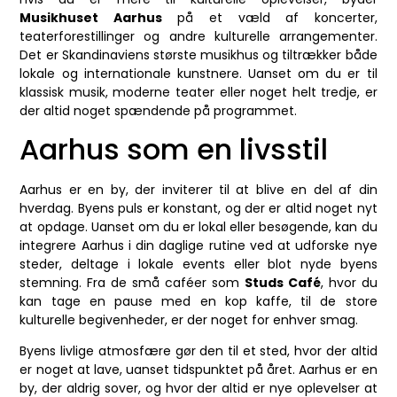
Musikhuset Aarhus
på et væld af koncerter,
teaterforestillinger og andre kulturelle arrangementer.
Det er Skandinaviens største musikhus og tiltrækker både
lokale og internationale kunstnere. Uanset om du er til
klassisk musik, moderne teater eller noget helt tredje, er
der altid noget spændende på programmet.
Aarhus som en livsstil
Aarhus er en by, der inviterer til at blive en del af din
hverdag. Byens puls er konstant, og der er altid noget nyt
at opdage. Uanset om du er lokal eller besøgende, kan du
integrere Aarhus i din daglige rutine ved at udforske nye
steder, deltage i lokale events eller blot nyde byens
stemning. Fra de små caféer som
Studs Café
, hvor du
kan tage en pause med en kop kaffe, til de store
kulturelle begivenheder, er der noget for enhver smag.
Byens livlige atmosfære gør den til et sted, hvor der altid
er noget at lave, uanset tidspunktet på året. Aarhus er en
by, der aldrig sover, og hvor der altid er nye oplevelser at