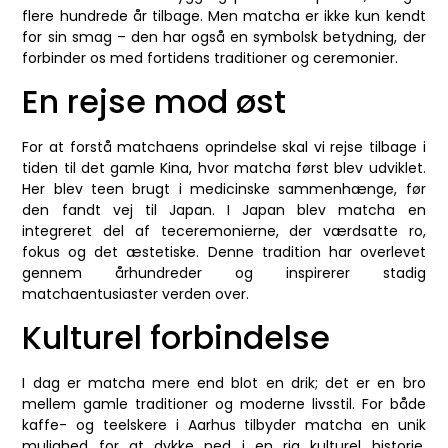
flere hundrede år tilbage. Men matcha er ikke kun kendt
for sin smag – den har også en symbolsk betydning, der
forbinder os med fortidens traditioner og ceremonier.
En rejse mod øst
For at forstå matchaens oprindelse skal vi rejse tilbage i
tiden til det gamle Kina, hvor matcha først blev udviklet.
Her blev teen brugt i medicinske sammenhænge, før
den fandt vej til Japan. I Japan blev matcha en
integreret del af teceremonierne, der værdsatte ro,
fokus og det æstetiske. Denne tradition har overlevet
gennem århundreder og inspirerer stadig
matchaentusiaster verden over.
Kulturel forbindelse
I dag er matcha mere end blot en drik; det er en bro
mellem gamle traditioner og moderne livsstil. For både
kaffe- og teelskere i Aarhus tilbyder matcha en unik
mulighed for at dykke ned i en rig kulturel historie,