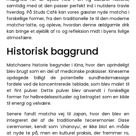
samtidig med at den passer perfekt ind i nutidens travle
hverdag. På Studs Café kan vores gæster nyde matcha i
forskellige former, fra den traditionelle te til den moderne
matcha-latte, og opleve, hvordan denne ældgamle drik
kan bringe et øjeblik af ro og refleksion midt i byens livlige
atmosfære.
Historisk baggrund
Matchaens historie begynder i Kina, hvor den oprindeligt
blev brugt som en del af medicinske praksisser. Kineserne
opdagede tidligt de potentielle sundhedsmæssige
fordele ved de koncentrerede teblade, som blev malet til
et fint pulver. Dette pulver blev anvendt i forskellige
former for helbredelsesritualer og betragtet som en kilde
til energi og velvære.
Senere fandt matcha vej til Japan, hvor den blev en
integreret del af de traditionelle teceremonier. Disse
ceremonier, kendt som ‘chanoyu’, er ikke blot en måde
at nyde te på, men en kulturel praksis, der fremmer ro,