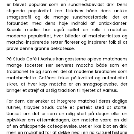
er blevet populær som en sundhedsbevidst drik. Dens
stigende popularitet kan tilskrives både dens unikke
smagsprofil og de mange sundhedsfordele, der er
forbundet med dens høje indhold af antioxidanter.
Sociale medier har også spillet en rolle i matchas
moderne popularitet, hvor billeder af matcha-lattes og
matcha-inspirerede retter florerer og inspirerer folk til at
prøve denne grønne delikatesse.
På Studs Café i Aarhus kan gæsterne opleve matchaens
mange facetter. Her serveres matcha både som en
traditionel te og som en del af moderne kreationer som
matcha-latte. Caféens fokus på kvalitet og autenticitet
sikrer, at hver kop matcha er en smagsoplevelse, der
bringer et strejf af østlig tradition til hjertet af Aarhus.
For dem, der ønsker at integrere matcha i deres daglige
rutiner, tilbyder Studs Café et perfekt sted at starte.
Uanset om det er som en rolig start på dagen eller en
opkvikker om eftermiddagen, kan matcha være en del
af en afslappende caféoplevelse. Det er ikke blot en drik,
men en mulighed for at dykke ned i en rig kulturel historie