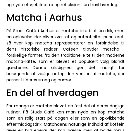
og nyde et øjeblik af ro og refleksion i en travl hverdag.
Matcha i Aarhus
På Studs Café i Aarhus er matcha ikke blot en drik, men
en oplevelse. Her bliver kvalitet og autenticitet prioriteret,
så hver kop matcha repræsenterer en forbindelse til
dens historiske rødder. Caféen tilbyder matcha i
forskellige former, fra den traditionelle te til den moderne
matcha-latte, som er blevet et populært valg blandt
gæsterne. Denne alsidighed gør det muligt for
besøgende at vælge netop den version af matcha, der
passer til deres smag og humør.
En del af hverdagen
For mange er matcha blevet en fast del af deres daglige
rutiner. På Studs Café kan man nyde en kop matcha
som en rolig start på dagen eller som en opkvikkende
eftermiddagsdrik. Matchaens naturlige indhold af koffein
giver en blid energi, der kan hjælpe med at holde fokus