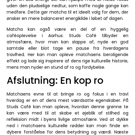
uden den pludselige nedtur, som kaffe nogle gange kan
medføre. Dette gør matcha til et ideelt valg for dem, der
ønsker en mere balanceret energikilde i løbet af dagen.
Matcha kan også være en del af en hyggelig
caféoplevelse i Aarhus. Studs Café tilbyder en
atmosfære, hvor man kan slappe af, nyde en god
samtale eller blot tage en pause fra hverdagens
travlhed. Her kan man opleve matchaens beroligende
effekt og lade sig inspirere af dens rige kulturelle historie,
mens man nyder en stund af ro og fordybelse.
Afslutning: En kop ro
Matchaens evne til at bringe ro og fokus i en travl
hverdag er en af dens mest værdsatte egenskaber. På
Studs Café kan man opleve, hvordan denne grønne te
kan være med til at skabe et øjeblik af stilhed og
refleksion midt i byens livlige atmosfære. Ved at dykke
ned i matchaens kulturelle rødder kan man finde en
dybere forståelse for dens betydning og værdi. Næste