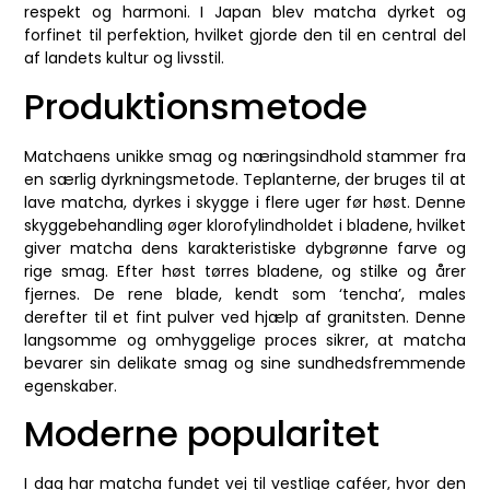
respekt og harmoni. I Japan blev matcha dyrket og
forfinet til perfektion, hvilket gjorde den til en central del
af landets kultur og livsstil.
Produktionsmetode
Matchaens unikke smag og næringsindhold stammer fra
en særlig dyrkningsmetode. Teplanterne, der bruges til at
lave matcha, dyrkes i skygge i flere uger før høst. Denne
skyggebehandling øger klorofylindholdet i bladene, hvilket
giver matcha dens karakteristiske dybgrønne farve og
rige smag. Efter høst tørres bladene, og stilke og årer
fjernes. De rene blade, kendt som ‘tencha’, males
derefter til et fint pulver ved hjælp af granitsten. Denne
langsomme og omhyggelige proces sikrer, at matcha
bevarer sin delikate smag og sine sundhedsfremmende
egenskaber.
Moderne popularitet
I dag har matcha fundet vej til vestlige caféer, hvor den