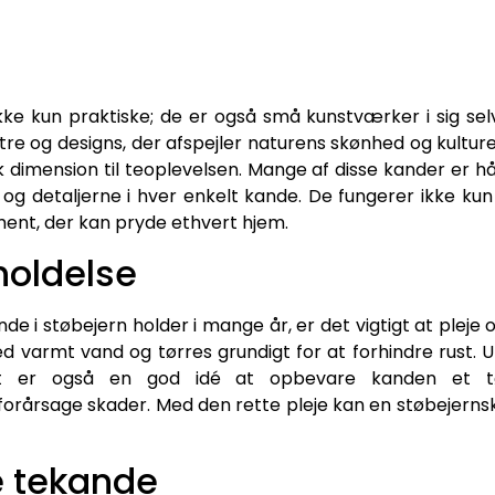
ke kun praktiske; de er også små kunstværker i sig se
re og designs, der afspejler naturens skønhed og kulturen
k dimension til teoplevelsen. Mange af disse kander er h
g detaljerne i hver enkelt kande. De fungerer ikke kun
ent, der kan pryde ethvert hjem.
holdelse
nde i støbejern holder i mange år, er det vigtigt at pleje
d varmt vand og tørres grundigt for at forhindre rust.
t er også en god idé at opbevare kanden et tø
rårsage skader. Med den rette pleje kan en støbejernsk
e tekande