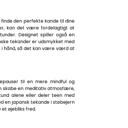
 finde den perfekte kande til dine
ter, kan det være fordelagtigt at
under. Designet spiller også en
japanske tekander er udsmykket med
nd i hånd, så det kan være værd at
tepauser til en mere mindful og
an skabe en meditativ atmosfære,
tund alene eller deler teen med
Med en japansk tekande i støbejern
et øjebliks fred.