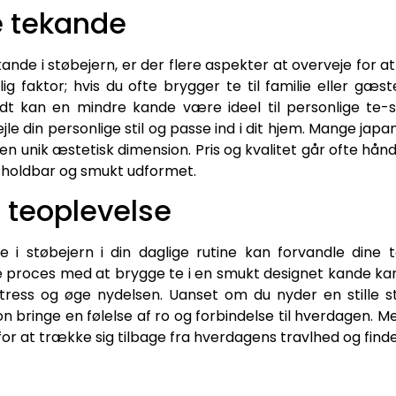
e tekande
nde i støbejern, er der flere aspekter at overveje for at
g faktor; hvis du ofte brygger te til familie eller gæs
 kan en mindre kande være ideel til personlige te-st
ejle din personlige stil og passe ind i dit hjem. Mange 
er en unik æstetisk dimension. Pris og kvalitet går ofte hå
r holdbar og smukt udformet.
n teoplevelse
e i støbejern i din daglige rutine kan forvandle dine 
ge proces med at brygge te i en smukt designet kande k
ress og øge nydelsen. Uanset om du nyder en stille s
on bringe en følelse af ro og forbindelse til hverdagen. 
or at trække sig tilbage fra hverdagens travlhed og finde 