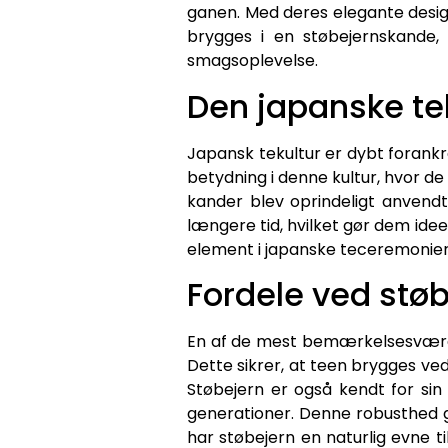
ganen. Med deres elegante design 
brygges i en støbejernskande
smagsoplevelse.
Den japanske te
Japansk tekultur er dybt forankre
betydning i denne kultur, hvor d
kander blev oprindeligt anvendt
længere tid, hvilket gør dem ide
element i japanske teceremonier,
Fordele ved stø
En af de mest bemærkelsesværdig
Dette sikrer, at teen brygges ve
Støbejern er også kendt for sin
generationer. Denne robusthed g
har støbejern en naturlig evne ti