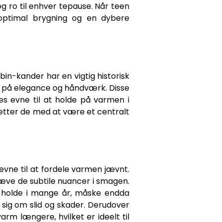
og ro til enhver tepause. Når teen
optimal brygning og en dybere
bin-kander har en vigtig historisk
er på elegance og håndværk. Disse
es evne til at holde på varmen i
sætter de med at være et centralt
vne til at fordele varmen jævnt.
hæve de subtile nuancer i smagen.
an holde i mange år, måske endda
sig om slid og skader. Derudover
arm længere, hvilket er ideelt til