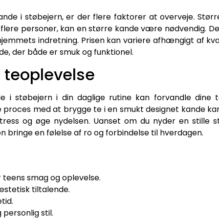
e i støbejern, er der flere faktorer at overveje. Størr
l flere personer, kan en større kande være nødvendig. Des
g hjemmets indretning. Prisen kan variere afhængigt af kva
de, der både er smuk og funktionel.
n teoplevelse
e i støbejern i din daglige rutine kan forvandle dine 
ge proces med at brygge te i en smukt designet kande k
ress og øge nydelsen. Uanset om du nyder en stille s
n bringe en følelse af ro og forbindelse til hverdagen.
 teens smag og oplevelse.
stetisk tiltalende.
tid.
ersonlig stil.