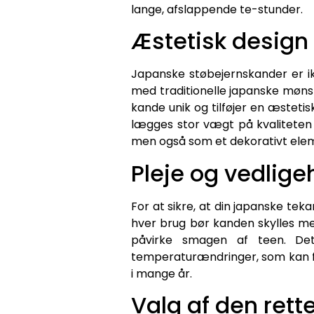
lange, afslappende te-stunder.
Æstetisk design
Japanske støbejernskander er ik
med traditionelle japanske mønst
kande unik og tilføjer en æstetis
lægges stor vægt på kvaliteten o
men også som et dekorativt elem
Pleje og vedlige
For at sikre, at din japanske teka
hver brug bør kanden skylles me
påvirke smagen af teen. De
temperaturændringer, som kan fo
i mange år.
Valg af den rett