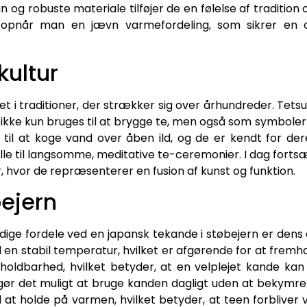
og robuste materiale tilføjer de en følelse af tradition 
, opnår man en jævn varmefordeling, som sikrer en 
kultur
t i traditioner, der strækker sig over århundreder. Tetsu
e ikke kun bruges til at brygge te, men også som symbol
 til at koge vand over åben ild, og de er kendt for der
elle til langsomme, meditative te-ceremonier. I dag fort
 hvor de repræsenterer en fusion af kunst og funktion.
bejern
e fordele ved en japansk tekande i støbejern er dens e
d en stabil temperatur, hvilket er afgørende for at frem
 holdbarhed, hvilket betyder, at en velplejet kande k
ør det muligt at bruge kanden dagligt uden at bekymre 
l at holde på varmen, hvilket betyder, at teen forbliver v