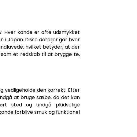
lv. Hver kande er ofte udsmykket
 i Japan. Disse detaljer gør hver
åndlavede, hvilket betyder, at der
 som et redskab til at brygge te,
 og vedligeholde den korrekt. Efter
 Undgå at bruge sæbe, da det kan
rt sted og undgå pludselige
ande forblive smuk og funktionel