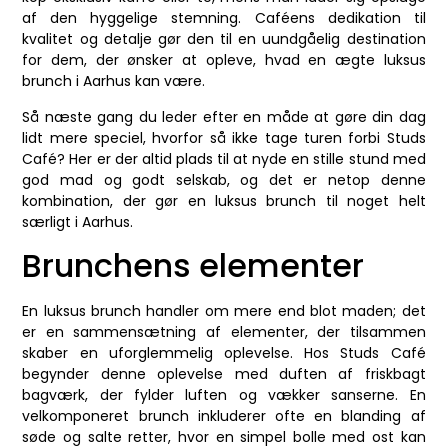
af den hyggelige stemning. Caféens dedikation til
kvalitet og detalje gør den til en uundgåelig destination
for dem, der ønsker at opleve, hvad en ægte luksus
brunch i Aarhus kan være.
Så næste gang du leder efter en måde at gøre din dag
lidt mere speciel, hvorfor så ikke tage turen forbi Studs
Café? Her er der altid plads til at nyde en stille stund med
god mad og godt selskab, og det er netop denne
kombination, der gør en luksus brunch til noget helt
særligt i Aarhus.
Brunchens elementer
En luksus brunch handler om mere end blot maden; det
er en sammensætning af elementer, der tilsammen
skaber en uforglemmelig oplevelse. Hos Studs Café
begynder denne oplevelse med duften af friskbagt
bagværk, der fylder luften og vækker sanserne. En
velkomponeret brunch inkluderer ofte en blanding af
søde og salte retter, hvor en simpel bolle med ost kan