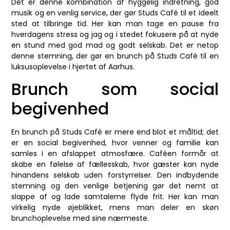
Det er denne kombination af hyggelig indretning, god
musik og en venlig service, der gør Studs Café til et ideelt
sted at tilbringe tid. Her kan man tage en pause fra
hverdagens stress og jag og i stedet fokusere på at nyde
en stund med god mad og godt selskab. Det er netop
denne stemning, der gør en brunch på Studs Café til en
luksusoplevelse i hjertet af Aarhus.
Brunch som social
begivenhed
En brunch på Studs Café er mere end blot et måltid; det
er en social begivenhed, hvor venner og familie kan
samles i en afslappet atmosfære. Caféen formår at
skabe en følelse af fællesskab, hvor gæster kan nyde
hinandens selskab uden forstyrrelser. Den indbydende
stemning og den venlige betjening gør det nemt at
slappe af og lade samtalerne flyde frit. Her kan man
virkelig nyde øjeblikket, mens man deler en skøn
brunchoplevelse med sine nærmeste.