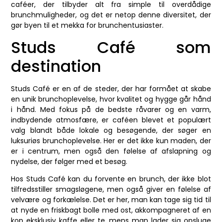
caféer, der tilbyder alt fra simple til overdådige
brunchmuligheder, og det er netop denne diversitet, der
gør byen til et mekka for brunchentusiaster.
Studs Café som
destination
Studs Café er en af de steder, der har formået at skabe
en unik brunchoplevelse, hvor kvalitet og hygge går hånd
i hånd. Med fokus på de bedste råvarer og en varm,
indbydende atmosfære, er caféen blevet et populært
valg blandt både lokale og besøgende, der søger en
luksuriøs brunchoplevelse. Her er det ikke kun maden, der
er i centrum, men også den følelse af afslapning og
nydelse, der følger med et besøg.
Hos Studs Café kan du forvente en brunch, der ikke blot
tilfredsstiller smagsløgene, men også giver en følelse af
velvære og forkælelse. Det er her, man kan tage sig tid til
at nyde en friskbagt bolle med ost, akkompagneret af en
kop eksklusiv kaffe eller te, mens man lader sig opsluge