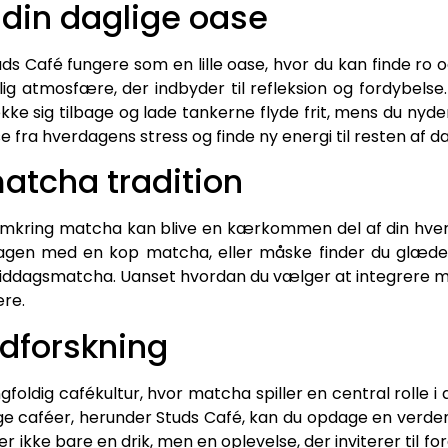
din daglige oase
ds Café fungere som en lille oase, hvor du kan finde ro o
ig atmosfære, der indbyder til refleksion og fordybelse
ække sig tilbage og lade tankerne flyde frit, mens du nyd
e fra hverdagens stress og finde ny energi til resten af d
atcha tradition
 omkring matcha kan blive en kærkommen del af din hverd
 dagen med en kop matcha, eller måske finder du glæ
iddagsmatcha. Uanset hvordan du vælger at integrere ma
ære.
 udforskning
oldig cafékultur, hvor matcha spiller en central rolle 
ge caféer, herunder Studs Café, kan du opdage en verde
r ikke bare en drik, men en oplevelse, der inviterer til f