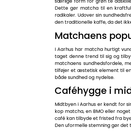
særlige form for grøn te adskille
Dette gør matcha til en kraftfu
radikaler. Udover sin sundhedsf
den traditionelle kaffe, da det ik
Matchaens popul
I Aarhus har matcha hurtigt vun
taget denne trend til sig og til
matchaens sundhedsfordele, men
tilføjer et æstetisk element til 
både sundhed og nydelse.
Caféhygge i mi
Midtbyen i Aarhus er kendt for si
kop matcha, en BMO eller noget
café kan tilbyde et fristed fra b
Den uformelle stemning gør det til