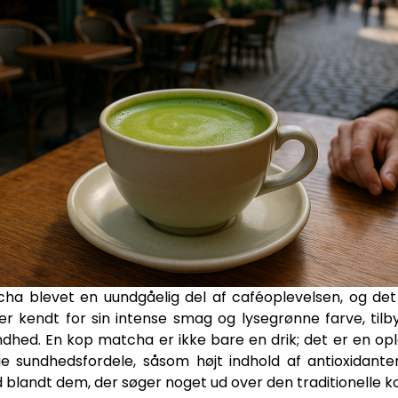
a blevet en uundgåelig del af caféoplevelsen, og det 
r kendt for sin intense smag og lysegrønne farve, tilby
hed. En kop matcha er ikke bare en drik; det er en opl
 sundhedsfordele, såsom højt indhold af antioxidanter 
landt dem, der søger noget ud over den traditionelle ko