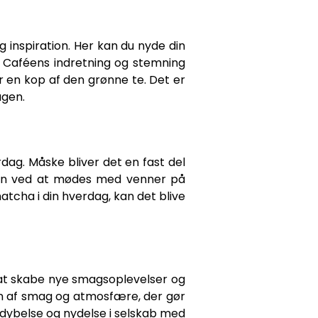
g inspiration. Her kan du nyde din
. Caféens indretning og stemning
er en kop af den grønne te. Det er
agen.
ag. Måske bliver det en fast del
den ved at mødes med venner på
tcha i din hverdag, kan det blive
i at skabe nye smagsoplevelser og
n af smag og atmosfære, der gør
ordybelse og nydelse i selskab med