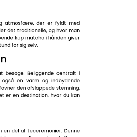
lig atmosfære, der er fyldt med
er det traditionelle, og hvor man
pende kop matcha i hånden giver
nd for sig selv.
on
t besøge. Beliggende centralt i
en også en varm og indbydende
favner den afslappede stemning,
t er en destination, hvor du kan
om en del af teceremonier. Denne