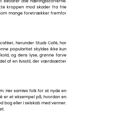
ket bevarer alle næringsstofferne.
ytte kroppen mod skader fra frie
t, som mange foretrækker fremfor
caféer, herunder Studs Café, har
enne popularitet skyldes ikke kun
old, og dens lyse, grønne farve
del af en livsstil, der værdsætter
um. Her samles folk for at nyde en
é er et eksempel på, hvordan en
od bog eller i selskab med venner.
et.