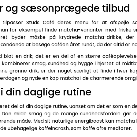
er og sæsonprægede tilbud
n tilpasser Studs Café deres menu for at afspejle
an for eksempel finde matcha-varianter med friske sm
råret byder måske på krydrede matcha-drikke, der
ndende at besøge caféen året rundt, da der altid er no
lot en drik; det er en del af en større caféoplevelse 
r kombinerer smag, sundhed og hygge i hjertet af midtb
nne grønne drik, er der noget særligt at finde i hver k
hverdagen og nyde en kop matcha i de charmerende omgi
i din daglige rutine
et del af din daglige rutine, uanset om det er som en de
 Den milde smag og de mange sundhedsfordele gør det 
rende måde. Med sit naturlige energiboost kan matcha 
de ubehagelige koffeincrash, som kaffe ofte medfører.