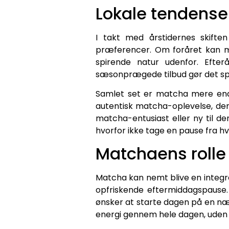
Lokale tendens
I takt med årstidernes skifte
præferencer. Om foråret kan m
spirende natur udenfor. Efte
sæsonprægede tilbud gør det spæ
Samlet set er matcha mere end b
autentisk matcha-oplevelse, de
matcha-entusiast eller ny til de
hvorfor ikke tage en pause fra 
Matchaens rolle 
Matcha kan nemt blive en integrer
opfriskende eftermiddagspause.
ønsker at starte dagen på en næ
energi gennem hele dagen, uden 