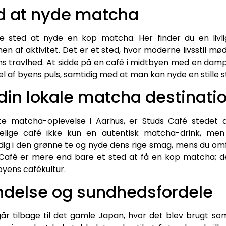
ed at nyde matcha
le sted at nyde en kop matcha. Her finder du en liv
f aktivitet. Det er et sted, hvor moderne livsstil mød
ns travlhed. At sidde på en café i midtbyen med en dam
af byens puls, samtidig med at man kan nyde en stille stu
din lokale matcha destinati
te matcha-oplevelse i Aarhus, er Studs Café stedet a
gelige café ikke kun en autentisk matcha-drink, m
dig i den grønne te og nyde dens rige smag, mens du om
Café er mere end bare et sted at få en kop matcha; de
yens cafékultur.
ndelse og sundhedsfordele
 går tilbage til det gamle Japan, hvor det blev brugt s