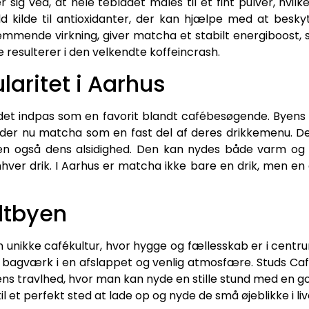
r sig ved, at hele tebladet males til et fint pulver, hvil
ld kilde til antioxidanter, der kan hjælpe med at besk
remmende virkning, giver matcha et stabilt energiboos
ke resulterer i den velkendte koffeincrash.
aritet i Aarhus
det indpas som en favorit blandt cafébesøgende. Byens 
byder nu matcha som en fast del af deres drikkemenu. D
 også dens alsidighed. Den kan nydes både varm og k
enhver drik. I Aarhus er matcha ikke bare en drik, men en 
dtbyen
n unikke cafékultur, hvor hygge og fællesskab er i centr
 bagværk i en afslappet og venlig atmosfære. Studs Caf
yens travlhed, hvor man kan nyde en stille stund med en g
 et perfekt sted at lade op og nyde de små øjeblikke i liv