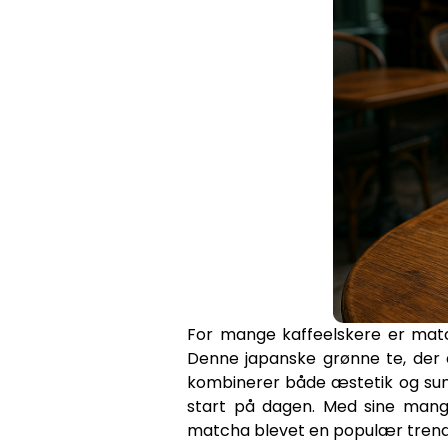
For mange kaffeelskere er match
Denne japanske grønne te, der e
kombinerer både æstetik og sund
start på dagen. Med sine mange
matcha blevet en populær trend b