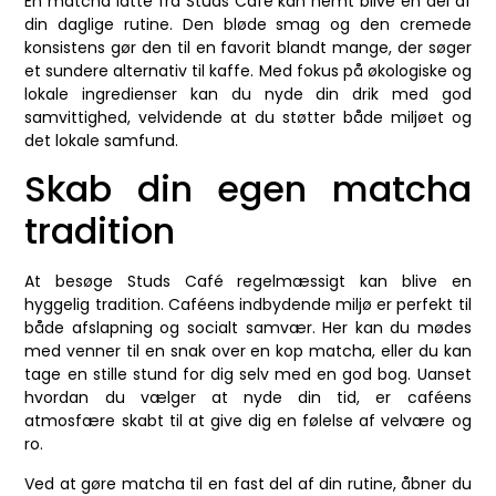
En matcha latte fra Studs Café kan nemt blive en del af
din daglige rutine. Den bløde smag og den cremede
konsistens gør den til en favorit blandt mange, der søger
et sundere alternativ til kaffe. Med fokus på økologiske og
lokale ingredienser kan du nyde din drik med god
samvittighed, velvidende at du støtter både miljøet og
det lokale samfund.
Skab din egen matcha
tradition
At besøge Studs Café regelmæssigt kan blive en
hyggelig tradition. Caféens indbydende miljø er perfekt til
både afslapning og socialt samvær. Her kan du mødes
med venner til en snak over en kop matcha, eller du kan
tage en stille stund for dig selv med en god bog. Uanset
hvordan du vælger at nyde din tid, er caféens
atmosfære skabt til at give dig en følelse af velvære og
ro.
Ved at gøre matcha til en fast del af din rutine, åbner du