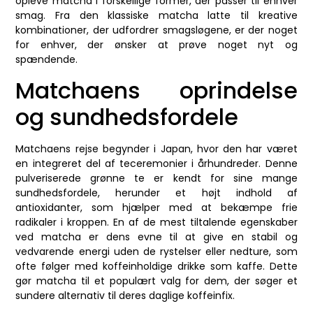
opleve matcha i forskellige former, der passer til enhver
smag. Fra den klassiske matcha latte til kreative
kombinationer, der udfordrer smagsløgene, er der noget
for enhver, der ønsker at prøve noget nyt og
spændende.
Matchaens oprindelse
og sundhedsfordele
Matchaens rejse begynder i Japan, hvor den har været
en integreret del af teceremonier i århundreder. Denne
pulveriserede grønne te er kendt for sine mange
sundhedsfordele, herunder et højt indhold af
antioxidanter, som hjælper med at bekæmpe frie
radikaler i kroppen. En af de mest tiltalende egenskaber
ved matcha er dens evne til at give en stabil og
vedvarende energi uden de rystelser eller nedture, som
ofte følger med koffeinholdige drikke som kaffe. Dette
gør matcha til et populært valg for dem, der søger et
sundere alternativ til deres daglige koffeinfix.