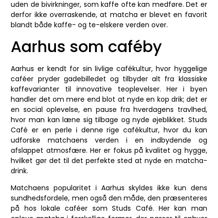
uden de bivirkninger, som kaffe ofte kan medføre. Det er
derfor ikke overraskende, at matcha er blevet en favorit
blandt både kaffe- og te-elskere verden over.
Aarhus som caféby
Aarhus er kendt for sin livlige cafékultur, hvor hyggelige
caféer pryder gadebilledet og tilbyder alt fra klassiske
kaffevarianter til innovative teoplevelser. Her i byen
handler det om mere end blot at nyde en kop drik; det er
en social oplevelse, en pause fra hverdagens travlhed,
hvor man kan læne sig tilbage og nyde øjeblikket. Studs
Café er en perle i denne rige cafékultur, hvor du kan
udforske matchaens verden i en indbydende og
afslappet atmosfære. Her er fokus på kvalitet og hygge,
hvilket gør det til det perfekte sted at nyde en matcha-
drink.
Matchaens popularitet i Aarhus skyldes ikke kun dens
sundhedsfordele, men også den måde, den præsenteres
på hos lokale caféer som Studs Café. Her kan man