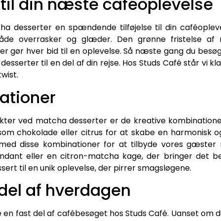
e til din næste caféoplevelse
a desserter en spændende tilføjelse til din caféopleve
 både overrasker og glæder. Den grønne fristelse af
der gør hver bid til en oplevelse. Så næste gang du besø
sserter til en del af din rejse. Hos Studs Café står vi kl
wist.
ationer
er ved matcha desserter er de kreative kombinationer
m chokolade eller citrus for at skabe en harmonisk 
med disse kombinationer for at tilbyde vores gæster
dant eller en citron-matcha kage, der bringer det be
ert til en unik oplevelse, der pirrer smagsløgene.
del af hverdagen
en fast del af cafébesøget hos Studs Café. Uanset om du