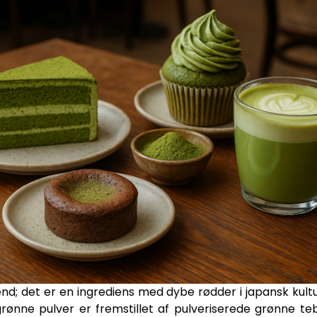
d; det er en ingrediens med dybe rødder i japansk kultu
rønne pulver er fremstillet af pulveriserede grønne teb