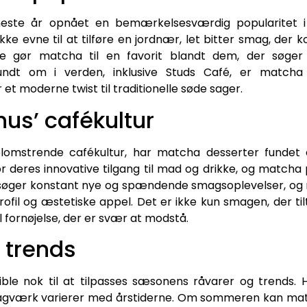
neste år opnået en bemærkelsesværdig popularitet i
kke evne til at tilføre en jordnær, let bitter smag, d
e gør matcha til en favorit blandt dem, der søger 
rundt om i verden, inklusive Studs Café, er matcha
t moderne twist til traditionelle søde sager.
hus’ cafékultur
blomstrende cafékultur, har matcha desserter fundet e
r deres innovative tilgang til mad og drikke, og matcha 
øger konstant nye og spændende smagsoplevelser, og 
il og æstetiske appel. Det er ikke kun smagen, der til
l fornøjelse, der er svær at modstå.
trends
ible nok til at tilpasses sæsonens råvarer og trends.
gværk varierer med årstiderne. Om sommeren kan ma