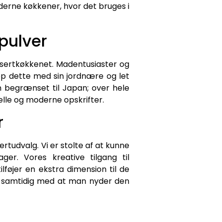
oderne køkkener, hvor det bruges i
pulver
essertkøkkenet. Madentusiaster og
op dette med sin jordnære og let
 begrænset til Japan; over hele
le og moderne opskrifter.
r
rtudvalg. Vi er stolte af at kunne
er. Vores kreative tilgang til
lføjer en ekstra dimension til de
å, samtidig med at man nyder den