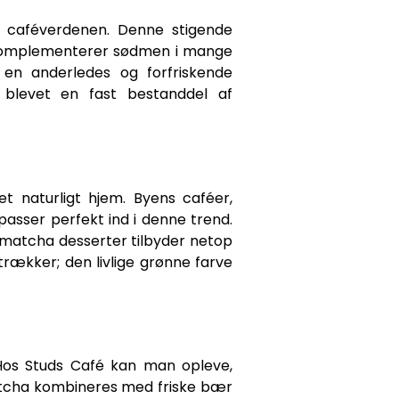
 caféverdenen. Denne stigende
er komplementerer sødmen i mange
en anderledes og forfriskende
 blevet en fast bestanddel af
t naturligt hjem. Byens caféer,
passer perfekt ind i denne trend.
matcha desserter tilbyder netop
trækker; den livlige grønne farve
 Hos Studs Café kan man opleve,
tcha kombineres med friske bær