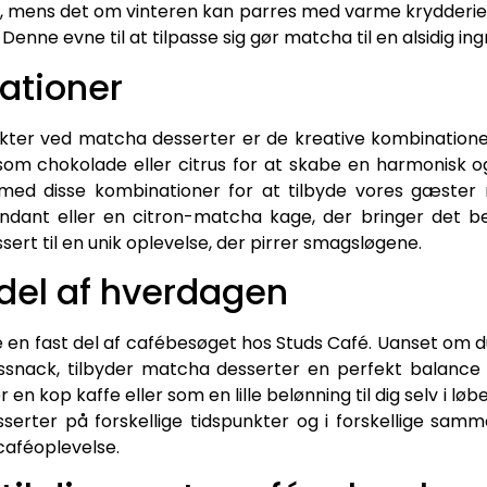
rt, mens det om vinteren kan parres med varme krydderi
nne evne til at tilpasse sig gør matcha til en alsidig ing
ationer
er ved matcha desserter er de kreative kombinationer
m chokolade eller citrus for at skabe en harmonisk 
med disse kombinationer for at tilbyde vores gæster
dant eller en citron-matcha kage, der bringer det be
ert til en unik oplevelse, der pirrer smagsløgene.
del af hverdagen
en fast del af cafébesøget hos Studs Café. Uanset om du
ssnack, tilbyder matcha desserter en perfekt balanc
r en kop kaffe eller som en lille belønning til dig selv i l
sserter på forskellige tidspunkter og i forskellige sam
caféoplevelse.