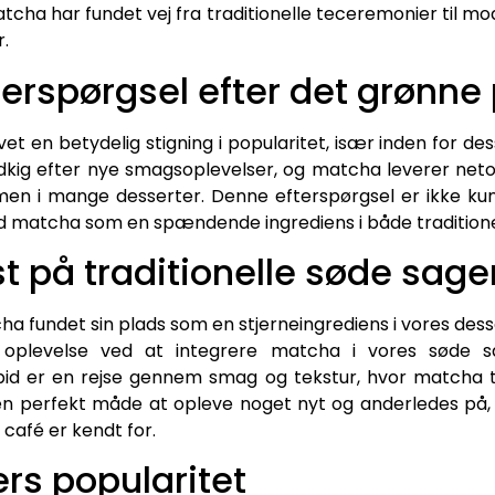
tcha har fundet vej fra traditionelle teceremonier til m
r.
erspørgsel efter det grønne 
et en betydelig stigning i popularitet, især inden for d
dkig efter nye smagsoplevelser, og matcha leverer net
men i mange desserter. Denne efterspørgsel er ikke kun
 matcha som en spændende ingrediens i både traditionel
t på traditionelle søde sage
a fundet sin plads som en stjerneingrediens i vores desse
oplevelse ved at integrere matcha i vores søde sag
bid er en rejse gennem smag og tekstur, hvor matcha ti
er en perfekt måde at opleve noget nyt og anderledes p
café er kendt for.
rs popularitet