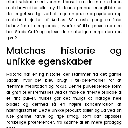
eller i selskab med venner. Uanset om du er en erfaren
matcha-drikker eller ny til denne grønne energikilde, er
der noget særligt ved at tage en pause og nyde en kop
matcha i hjertet af Aarhus. Så næste gang du føler
behov for et energiboost, hvorfor så ikke prøve matcha
hos Studs Café og opleve den naturlige energi, den kan
give?
Matchas historie og
unikke egenskaber
Matcha har en rig historie, der stammer fra det gamle
Japan, hvor det blev brugt i te-ceremonier for at
fremme meditation og fokus. Denne pulveriserede form
af grøn te er fremstillet ved at male de fineste teblade til
et fint pulver, hvilket gør det muligt at indtage hele
bladet og dermed få en højere koncentration af
næringsstoffer. Dette unikke produkt skiller sig ud ved sin
lyse grønne farve og rige smag, som kan tilpasses
forskellige præferencer, fra sødme til en mere jordagtig