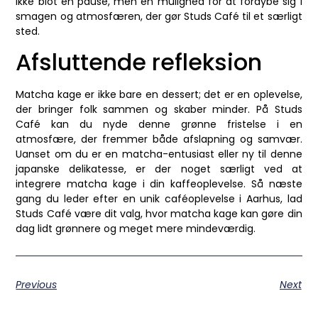
ikke blot en pause, men en mulighed for at fordybe sig i
smagen og atmosfæren, der gør Studs Café til et særligt
sted.
Afsluttende refleksion
Matcha kage er ikke bare en dessert; det er en oplevelse,
der bringer folk sammen og skaber minder. På Studs
Café kan du nyde denne grønne fristelse i en
atmosfære, der fremmer både afslapning og samvær.
Uanset om du er en matcha-entusiast eller ny til denne
japanske delikatesse, er der noget særligt ved at
integrere matcha kage i din kaffeoplevelse. Så næste
gang du leder efter en unik caféoplevelse i Aarhus, lad
Studs Café være dit valg, hvor matcha kage kan gøre din
dag lidt grønnere og meget mere mindeværdig.
Previous
Next