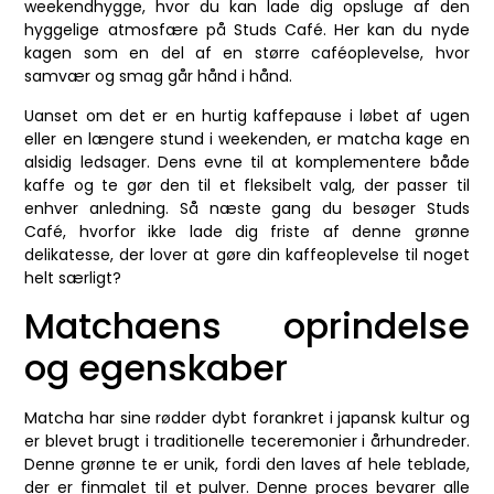
weekendhygge, hvor du kan lade dig opsluge af den
hyggelige atmosfære på Studs Café. Her kan du nyde
kagen som en del af en større caféoplevelse, hvor
samvær og smag går hånd i hånd.
Uanset om det er en hurtig kaffepause i løbet af ugen
eller en længere stund i weekenden, er matcha kage en
alsidig ledsager. Dens evne til at komplementere både
kaffe og te gør den til et fleksibelt valg, der passer til
enhver anledning. Så næste gang du besøger Studs
Café, hvorfor ikke lade dig friste af denne grønne
delikatesse, der lover at gøre din kaffeoplevelse til noget
helt særligt?
Matchaens oprindelse
og egenskaber
Matcha har sine rødder dybt forankret i japansk kultur og
er blevet brugt i traditionelle teceremonier i århundreder.
Denne grønne te er unik, fordi den laves af hele teblade,
der er finmalet til et pulver. Denne proces bevarer alle