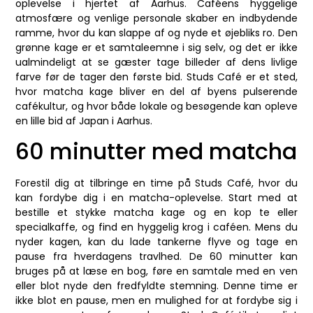
oplevelse i hjertet af Aarhus. Caféens hyggelige
atmosfære og venlige personale skaber en indbydende
ramme, hvor du kan slappe af og nyde et øjebliks ro. Den
grønne kage er et samtaleemne i sig selv, og det er ikke
ualmindeligt at se gæster tage billeder af dens livlige
farve før de tager den første bid. Studs Café er et sted,
hvor matcha kage bliver en del af byens pulserende
cafékultur, og hvor både lokale og besøgende kan opleve
en lille bid af Japan i Aarhus.
60 minutter med matcha
Forestil dig at tilbringe en time på Studs Café, hvor du
kan fordybe dig i en matcha-oplevelse. Start med at
bestille et stykke matcha kage og en kop te eller
specialkaffe, og find en hyggelig krog i caféen. Mens du
nyder kagen, kan du lade tankerne flyve og tage en
pause fra hverdagens travlhed. De 60 minutter kan
bruges på at læse en bog, føre en samtale med en ven
eller blot nyde den fredfyldte stemning. Denne time er
ikke blot en pause, men en mulighed for at fordybe sig i