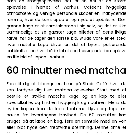
bare en smagsoplevelse; det er en del af en større
oplevelse i hjertet af Aarhus. Caféens hyggelige
atmosfære og venlige personale skaber en indbydende
ramme, hvor du kan slappe af og nyde et øjebliks ro. Den
grønne kage er et samtaleemne i sig selv, og det er ikke
ualmindeligt at se gæster tage billeder af dens livlige
farve, før de tager den første bid. Studs Café er et sted,
hvor matcha kage bliver en del af byens pulserende
cafékultur, og hvor både lokale og besøgende kan opleve
en lille bid af Japan i Aarhus.
60 minutter med matcha
Forestil dig at tilbringe en time på Studs Café, hvor du
kan fordybe dig i en matcha-oplevelse. Start med at
bestille et stykke matcha kage og en kop te eller
specialkaffe, og find en hyggelig krog i caféen. Mens du
nyder kagen, kan du lade tankerne flyve og tage en
pause fra hverdagens travlhed. De 60 minutter kan
bruges på at læse en bog, føre en samtale med en ven
eller blot nyde den fredfyldte stemning. Denne time er