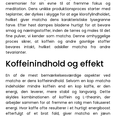
ceremonier for sin evne til at fremme fokus og
meditation. Dens unikke produktionsproces starter med
teplanter, der dyrkes i skygge for at øge klorofylindholdet,
hvilket giver matcha dens karakteristiske lysegrønne
farve. Efter høst dampes bladene hurtigt for at bevare
smag og næringsstoffer, inden de tørres og males til det
fine pulver, vi kender som matcha. Denne omhyggelige
proces sikrer, at koffein og andre gavnlige stoffer
bevares intakt, hvilket adskiller matcha fra andre
tevarianter.
Koffeinindhold og effekt
En af de mest bemærkelsesværdige aspekter ved
matcha er dens koffeinindhold. Selvom en kop matcha
indeholder mindre koffein end en kop kaffe, er den
energi, den leverer, mere stabil og langvarig. Dette
skyldes kombinationen af koffein og L-theanin, der
arbejder sammen for at fremme en rolig men fokuseret
energi. Hvor kaffe ofte resulterer i et hurtigt energiboost
efterfulgt af et brat fald, giver matcha en jævn