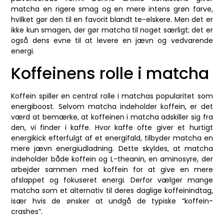
matcha en rigere smag og en mere intens grøn farve,
hvilket gør den til en favorit blandt te-elskere. Men det er
ikke kun smagen, der gør matcha til noget særligt; det er
også dens evne til at levere en jævn og vedvarende
energi.
Koffeinens rolle i matcha
Koffein spiller en central rolle i matchas popularitet som
energiboost. Selvom matcha indeholder koffein, er det
værd at bemærke, at koffeinen i matcha adskiller sig fra
den, vi finder i kaffe. Hvor kaffe ofte giver et hurtigt
energikick efterfulgt af et energifald, tilbyder matcha en
mere jævn energiudladning. Dette skyldes, at matcha
indeholder både koffein og L-theanin, en aminosyre, der
arbejder sammen med koffein for at give en mere
afslappet og fokuseret energi. Derfor vælger mange
matcha som et alternativ til deres daglige koffeinindtag,
især hvis de ønsker at undgå de typiske “koffein-
crashes”.