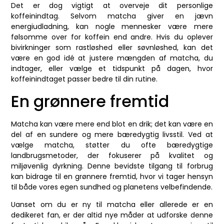
Det er dog vigtigt at overveje dit personlige
koffeinindtag. Selvom matcha giver en jævn
energiudladning, kan nogle mennesker være mere
følsomme over for koffein end andre. Hvis du oplever
bivirkninger som rastløshed eller søvnløshed, kan det
være en god idé at justere mængden af matcha, du
indtager, eller vælge et tidspunkt på dagen, hvor
koffeinindtaget passer bedre til din rutine.
En grønnere fremtid
Matcha kan være mere end blot en drik; det kan være en
del af en sundere og mere bæredygtig livsstil. Ved at
vælge matcha, støtter du ofte bæredygtige
landbrugsmetoder, der fokuserer på kvalitet og
miljøvenlig dyrkning. Denne bevidste tilgang til forbrug
kan bidrage til en grønnere fremtid, hvor vi tager hensyn
til både vores egen sundhed og planetens velbefindende.
Uanset om du er ny til matcha eller allerede er en
dedikeret fan, er der altid nye måder at udforske denne