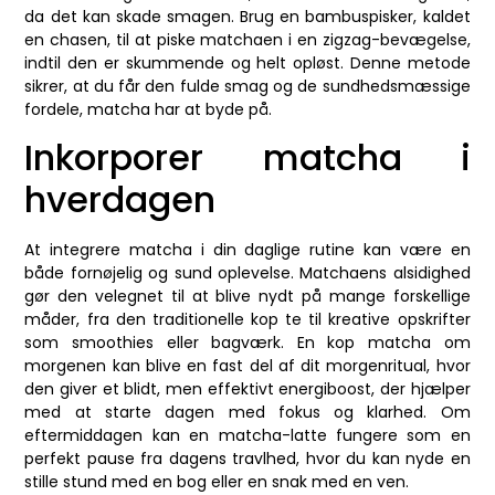
da det kan skade smagen. Brug en bambuspisker, kaldet
en chasen, til at piske matchaen i en zigzag-bevægelse,
indtil den er skummende og helt opløst. Denne metode
sikrer, at du får den fulde smag og de sundhedsmæssige
fordele, matcha har at byde på.
Inkorporer matcha i
hverdagen
At integrere matcha i din daglige rutine kan være en
både fornøjelig og sund oplevelse. Matchaens alsidighed
gør den velegnet til at blive nydt på mange forskellige
måder, fra den traditionelle kop te til kreative opskrifter
som smoothies eller bagværk. En kop matcha om
morgenen kan blive en fast del af dit morgenritual, hvor
den giver et blidt, men effektivt energiboost, der hjælper
med at starte dagen med fokus og klarhed. Om
eftermiddagen kan en matcha-latte fungere som en
perfekt pause fra dagens travlhed, hvor du kan nyde en
stille stund med en bog eller en snak med en ven.