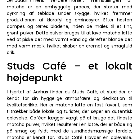
zenbuddhismens te-ceremonier. Fremstillingen af
matcha er en omhyggelig proces, der starter med
dyrkning af teblade under skygge, hvilket fremmer
produktionen af klorofyl og aminosyrer. Efter høsten
dampes og tørres bladene, inden de males til et fint,
grønt pulver. Dette pulver bruges til at lave matcha latte
ved at piske det med varmt vand og derefter blande det
med varm mælk, hvilket skaber en cremet og smagfuld
drik.
Studs Café – et lokalt
højdepunkt
I hjertet af Aarhus finder du Studs Café, et sted der er
kendt for sin hyggelige atmosfære og dedikation til
kvalitetsdrikke. Her er matcha latte en fast favorit, som
tiltrækker både lokale og turister, der søger en autentisk
oplevelse. Caféen lægger vægt på at bruge det fineste
matcha pulver, hvilket resulterer i en latte, der er både rig
på smag og fyldt med de sundhedsmæssige fordele,
matcha er kendt for. Studs Café tilbyder en oplevelse,