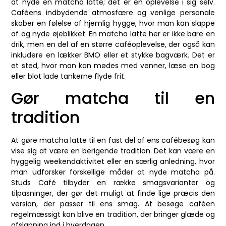
at nyde en matcha latte; det er en oplevelse i sig selv.
Caféens indbydende atmosfære og venlige personale
skaber en følelse af hjemlig hygge, hvor man kan slappe
af og nyde øjeblikket. En matcha latte her er ikke bare en
drik, men en del af en større caféoplevelse, der også kan
inkludere en lækker BMO eller et stykke bagværk. Det er
et sted, hvor man kan mødes med venner, læse en bog
eller blot lade tankerne flyde frit.
Gør matcha til en
tradition
At gøre matcha latte til en fast del af ens cafébesøg kan
vise sig at være en berigende tradition. Det kan være en
hyggelig weekendaktivitet eller en særlig anledning, hvor
man udforsker forskellige måder at nyde matcha på.
Studs Café tilbyder en række smagsvarianter og
tilpasninger, der gør det muligt at finde lige præcis den
version, der passer til ens smag. At besøge caféen
regelmæssigt kan blive en tradition, der bringer glæde og
afslapning ind i hverdagen.