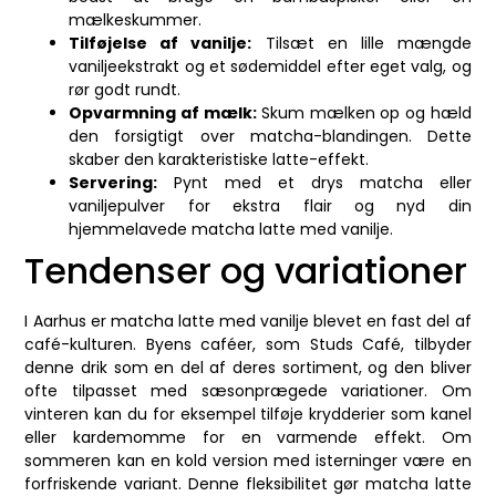
mælkeskummer.
Tilføjelse af vanilje:
Tilsæt en lille mængde
vaniljeekstrakt og et sødemiddel efter eget valg, og
rør godt rundt.
Opvarmning af mælk:
Skum mælken op og hæld
den forsigtigt over matcha-blandingen. Dette
skaber den karakteristiske latte-effekt.
Servering:
Pynt med et drys matcha eller
vaniljepulver for ekstra flair og nyd din
hjemmelavede matcha latte med vanilje.
Tendenser og variationer
I Aarhus er matcha latte med vanilje blevet en fast del af
café-kulturen. Byens caféer, som Studs Café, tilbyder
denne drik som en del af deres sortiment, og den bliver
ofte tilpasset med sæsonprægede variationer. Om
vinteren kan du for eksempel tilføje krydderier som kanel
eller kardemomme for en varmende effekt. Om
sommeren kan en kold version med isterninger være en
forfriskende variant. Denne fleksibilitet gør matcha latte