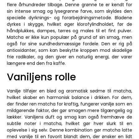
flere århundreder tilbage. Denne grønne te er kendt for
sin intense smag og lysegrønne farve, som skyldes den
specielle dyrknings- og forarbejdningsmetode. Bladene
dyrkes i skygge, hvilket øger klorofylindholdet, før de
håndplukkes, dampes, tørres og males til et fint pulver.
Matcha er ikke kun populær på grund af sin smag, men
også for sine sundhedsmæssige fordele. Den er rig på
antioxidanter, som kan beskytte kroppen mod skadelige
frie radikaler, og den giver en naturlig energi, der varer
længere end den fra kaffe.
Vaniljens rolle
Vanilje tilføjer en blød og aromatisk sødme til matcha,
hvilket skaber en harmonisk balance i drikken. For dem,
der finder ren matcha for kraftig, fungerer vanilje som en
mildgørende faktor, der gør smagen mere tilgængelig og
lækker. Vaniljens duft og smag kan også fremhæve de
subtile noter i matcha, hvilket gør hver slurk til en
oplevelse i sig selv. Denne kombination gør matcha latte
med vanilje til en favorit blandt dem, der ønsker en lidt