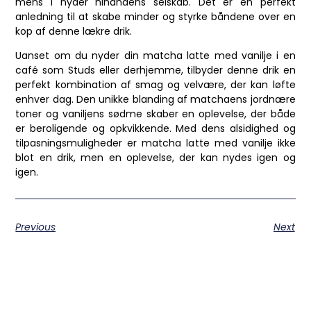
mens I nyder hinandens selskab. Det er en perfekt
anledning til at skabe minder og styrke båndene over en
kop af denne lækre drik.
Uanset om du nyder din matcha latte med vanilje i en
café som Studs eller derhjemme, tilbyder denne drik en
perfekt kombination af smag og velvære, der kan løfte
enhver dag. Den unikke blanding af matchaens jordnære
toner og vaniljens sødme skaber en oplevelse, der både
er beroligende og opkvikkende. Med dens alsidighed og
tilpasningsmuligheder er matcha latte med vanilje ikke
blot en drik, men en oplevelse, der kan nydes igen og
igen.
Previous
Next