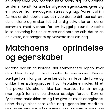
en dampende kop matcha latte foran dig. Den grønne
te, der er kendt for sine beroligende egenskaber, giver dig
en pause fra hverdagens stress og jag. Vores café i
Aarhus er det ideelle sted at nyde denne drik, uanset om
du er alene og ønsker lidt tid til dig selv, eller om du er
sammen med venner for en hyggelig stund. Matcha
latte servering hos os er mere end bare en drik; det er en
oplevelse, der bringer ro og velvære ind i din dag.
Matchaens oprindelse
og egenskaber
Matcha har en rig historie, der stammer fra Japan, hvor
den blev brugt i traditionelle teceremonier. Denne
særlige form for grøn te er kendt for sin levende farve og
unikke fremstillingsproces, hvor tebladene males til et
fint pulver. Matcha er ikke kun værdsat for sin smag,
men også for sine sundhedsmæssige fordele. Den er
fyldt med antioxidanter og kan give et mildt energiboost
uden de rystelser, som kaffe nogle gange kan medføre.
Det er en drik, der både nærer krop og sjæl, hvilket gør