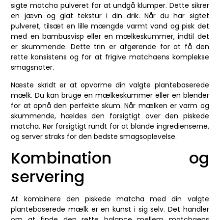
sigte matcha pulveret for at undgå klumper. Dette sikrer
en jævn og glat tekstur i din drik. Når du har sigtet
pulveret, tilsæt en lille mængde varmt vand og pisk det
med en bambusvisp eller en mælkeskummer, indtil det
er skummende. Dette trin er afgørende for at få den
rette konsistens og for at frigive matchaens komplekse
smagsnoter.
Næste skridt er at opvarme din valgte plantebaserede
mælk. Du kan bruge en mælkeskummer eller en blender
for at opnå den perfekte skum. Når mælken er varm og
skummende, hældes den forsigtigt over den piskede
matcha. Rør forsigtigt rundt for at blande ingredienserne,
og server straks for den bedste smagsoplevelse.
Kombination og
servering
At kombinere den piskede matcha med din valgte
plantebaserede mælk er en kunst i sig selv. Det handler
om at finde den rette balance mellem matchaens