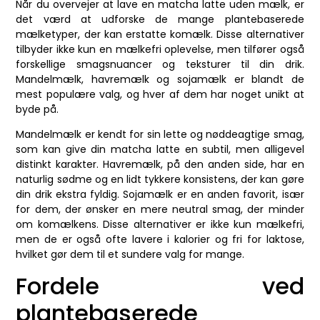
Når du overvejer at lave en matcha latte uden mælk, er
det værd at udforske de mange plantebaserede
mælketyper, der kan erstatte komælk. Disse alternativer
tilbyder ikke kun en mælkefri oplevelse, men tilfører også
forskellige smagsnuancer og teksturer til din drik.
Mandelmælk, havremælk og sojamælk er blandt de
mest populære valg, og hver af dem har noget unikt at
byde på.
Mandelmælk er kendt for sin lette og nøddeagtige smag,
som kan give din matcha latte en subtil, men alligevel
distinkt karakter. Havremælk, på den anden side, har en
naturlig sødme og en lidt tykkere konsistens, der kan gøre
din drik ekstra fyldig. Sojamælk er en anden favorit, især
for dem, der ønsker en mere neutral smag, der minder
om komælkens. Disse alternativer er ikke kun mælkefri,
men de er også ofte lavere i kalorier og fri for laktose,
hvilket gør dem til et sundere valg for mange.
Fordele ved
plantebaserede