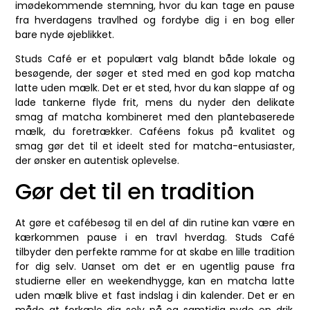
imødekommende stemning, hvor du kan tage en pause
fra hverdagens travlhed og fordybe dig i en bog eller
bare nyde øjeblikket.
Studs Café er et populært valg blandt både lokale og
besøgende, der søger et sted med en god kop matcha
latte uden mælk. Det er et sted, hvor du kan slappe af og
lade tankerne flyde frit, mens du nyder den delikate
smag af matcha kombineret med den plantebaserede
mælk, du foretrækker. Caféens fokus på kvalitet og
smag gør det til et ideelt sted for matcha-entusiaster,
der ønsker en autentisk oplevelse.
Gør det til en tradition
At gøre et cafébesøg til en del af din rutine kan være en
kærkommen pause i en travl hverdag. Studs Café
tilbyder den perfekte ramme for at skabe en lille tradition
for dig selv. Uanset om det er en ugentlig pause fra
studierne eller en weekendhygge, kan en matcha latte
uden mælk blive et fast indslag i din kalender. Det er en
måde at forkæle dig selv på og samtidig nyde en drik,