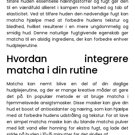
tilføre huden essentielle næringsstoffer og fugt gør den
til en værdifuld allieret i kampen mod tørhed og tab af
elasticitet. Ved at tilføre huden den nødvendige fugt kan
matcha hjælpe med at forbedre hudens tekstur og
blødhed, hvilket resulterer i en mere ungdommelig og
smidig hud. Denne naturlige fugtgivende egenskab gør
matcha til en alsidig ingrediens, der kan forbedre enhver
hudplejerutine.
Hvordan integrere
matcha i din rutine
Matcha kan nemt blive en del af din daglige
hudplejerutine, og der er mange kreative måder at gøre
det på. En populær metode er at bruge matcha i
hjemmelavede ansigtsmasker. Disse masker kan give din
hud et boost af antioxidanter og næring, som kan hjælpe
med at forbedre hudens udstråling og tekstur. For at lave
en simpel matcha maske kan du blande matcha pulver
med lidt vand eller honning for ekstra fugt, og lade det
sidde på huden i 10-15 minutter før det skylles af.