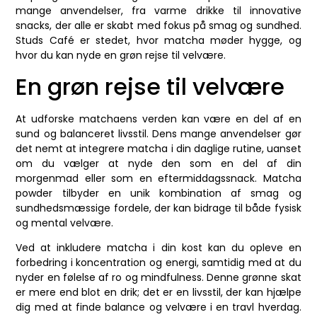
mange anvendelser, fra varme drikke til innovative
snacks, der alle er skabt med fokus på smag og sundhed.
Studs Café er stedet, hvor matcha møder hygge, og
hvor du kan nyde en grøn rejse til velvære.
En grøn rejse til velvære
At udforske matchaens verden kan være en del af en
sund og balanceret livsstil. Dens mange anvendelser gør
det nemt at integrere matcha i din daglige rutine, uanset
om du vælger at nyde den som en del af din
morgenmad eller som en eftermiddagssnack. Matcha
powder tilbyder en unik kombination af smag og
sundhedsmæssige fordele, der kan bidrage til både fysisk
og mental velvære.
Ved at inkludere matcha i din kost kan du opleve en
forbedring i koncentration og energi, samtidig med at du
nyder en følelse af ro og mindfulness. Denne grønne skat
er mere end blot en drik; det er en livsstil, der kan hjælpe
dig med at finde balance og velvære i en travl hverdag.