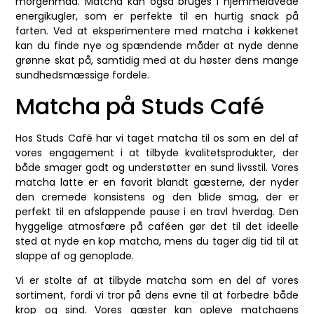
morgenmad. Matcha kan også bruges i hjemmelavede
energikugler, som er perfekte til en hurtig snack på
farten. Ved at eksperimentere med matcha i køkkenet
kan du finde nye og spændende måder at nyde denne
grønne skat på, samtidig med at du høster dens mange
sundhedsmæssige fordele.
Matcha på Studs Café
Hos Studs Café har vi taget matcha til os som en del af
vores engagement i at tilbyde kvalitetsprodukter, der
både smager godt og understøtter en sund livsstil. Vores
matcha latte er en favorit blandt gæsterne, der nyder
den cremede konsistens og den blide smag, der er
perfekt til en afslappende pause i en travl hverdag. Den
hyggelige atmosfære på caféen gør det til det ideelle
sted at nyde en kop matcha, mens du tager dig tid til at
slappe af og genoplade.
Vi er stolte af at tilbyde matcha som en del af vores
sortiment, fordi vi tror på dens evne til at forbedre både
krop og sind. Vores gæster kan opleve matchaens