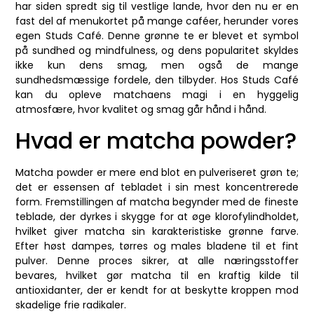
har siden spredt sig til vestlige lande, hvor den nu er en
fast del af menukortet på mange caféer, herunder vores
egen Studs Café. Denne grønne te er blevet et symbol
på sundhed og mindfulness, og dens popularitet skyldes
ikke kun dens smag, men også de mange
sundhedsmæssige fordele, den tilbyder. Hos Studs Café
kan du opleve matchaens magi i en hyggelig
atmosfære, hvor kvalitet og smag går hånd i hånd.
Hvad er matcha powder?
Matcha powder er mere end blot en pulveriseret grøn te;
det er essensen af tebladet i sin mest koncentrerede
form. Fremstillingen af matcha begynder med de fineste
teblade, der dyrkes i skygge for at øge klorofylindholdet,
hvilket giver matcha sin karakteristiske grønne farve.
Efter høst dampes, tørres og males bladene til et fint
pulver. Denne proces sikrer, at alle næringsstoffer
bevares, hvilket gør matcha til en kraftig kilde til
antioxidanter, der er kendt for at beskytte kroppen mod
skadelige frie radikaler.