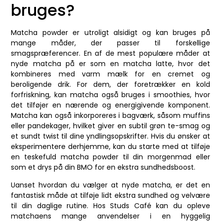
bruges?
Matcha powder er utroligt alsidigt og kan bruges på
mange måder, der passer til forskellige
smagspræferencer. En af de mest populære måder at
nyde matcha på er som en matcha latte, hvor det
kombineres med varm mælk for en cremet og
beroligende drik. For dem, der foretrækker en kold
forfriskning, kan matcha også bruges i smoothies, hvor
det tilføjer en nærende og energigivende komponent.
Matcha kan også inkorporeres i bagværk, såsom muffins
eller pandekager, hvilket giver en subtil grøn te-smag og
et sundt twist til dine yndlingsopskrifter. Hvis du ønsker at
eksperimentere derhjemme, kan du starte med at tilføje
en teskefuld matcha powder til din morgenmad eller
som et drys på din BMO for en ekstra sundhedsboost.
Uanset hvordan du vælger at nyde matcha, er det en
fantastisk måde at tilføje lidt ekstra sundhed og velvære
til din daglige rutine. Hos Studs Café kan du opleve
matchaens mange anvendelser i en hyggelig