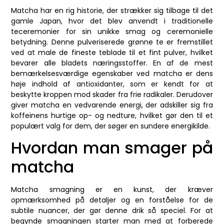
Matcha har en rig historie, der strækker sig tilbage til det
gamle Japan, hvor det blev anvendt i traditionelle
teceremonier for sin unikke smag og ceremonielle
betydning. Denne pulveriserede grønne te er fremstillet
ved at male de fineste teblade til et fint pulver, hvilket
bevarer alle bladets næringsstoffer. En af de mest
bemærkelsesværdige egenskaber ved matcha er dens
høje indhold af antioxidanter, som er kendt for at
beskytte kroppen mod skader fra frie radikaler. Derudover
giver matcha en vedvarende energi, der adskiller sig fra
koffeinens hurtige op- og nedture, hvilket gør den til et
populært valg for dem, der søger en sundere energikilde.
Hvordan man smager på
matcha
Matcha smagning er en kunst, der kræver
opmærksomhed på detaljer og en forståelse for de
subtile nuancer, der gør denne drik så speciel. For at
begynde smagningen starter man med at forberede