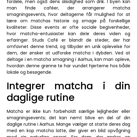
fordele, men også dens alsidighed som drik. I byen kan
man finde caféer, der arrangerer matcha
smagningsevents, hvor deltagerne får mulighed for at
lære om matchas historie og smage på forskellige
kvaliteter. Disse events er ofte sociale begivenheder,
hvor matcha-entusiaster kan dele deres viden og
erfaringer. Studs Café er blandt de steder, der har
omfavnet denne trend, og tilbyder en unik oplevelse for
dem, der ønsker at udforske matcha i dybden. Ved at
deltage i en matcha smagning i Aarhus, kan man opleve,
hvordan denne grønne te har vundet hjerterne hos både
lokale og besøgende.
Integrer matcha i din
daglige rutine
Matcha er ikke kun forbeholdt særlige lejligheder eller
smagningsevents; det kan nemt blive en del af din
daglige rutine i Aarhus. Mange vælger at starte deres dag
med en kop matcha latte, der giver en blid opvågning
med sin naturlige energi. For dem, der ønsker en