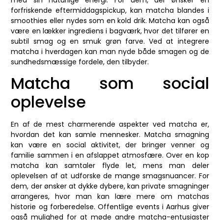
forfriskende eftermiddagspickup, kan matcha blandes i
smoothies eller nydes som en kold drik. Matcha kan også
være en lækker ingrediens i bagværk, hvor det tilfører en
subtil smag og en smuk grøn farve. Ved at integrere
matcha i hverdagen kan man nyde både smagen og de
sundhedsmæssige fordele, den tilbyder.
Matcha som social
oplevelse
En af de mest charmerende aspekter ved matcha er,
hvordan det kan samle mennesker. Matcha smagning
kan være en social aktivitet, der bringer venner og
familie sammen i en afslappet atmosfære. Over en kop
matcha kan samtaler flyde let, mens man deler
oplevelsen af at udforske de mange smagsnuancer. For
dem, der ønsker at dykke dybere, kan private smagninger
arrangeres, hvor man kan lære mere om matchas
historie og forberedelse. Offentlige events i Aarhus giver
også mulighed for at møde andre matcha-entusiaster