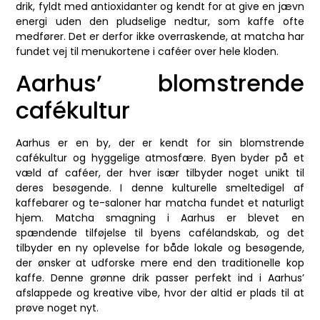
drik, fyldt med antioxidanter og kendt for at give en jævn
energi uden den pludselige nedtur, som kaffe ofte
medfører. Det er derfor ikke overraskende, at matcha har
fundet vej til menukortene i caféer over hele kloden.
Aarhus’ blomstrende
cafékultur
Aarhus er en by, der er kendt for sin blomstrende
cafékultur og hyggelige atmosfære. Byen byder på et
væld af caféer, der hver især tilbyder noget unikt til
deres besøgende. I denne kulturelle smeltedigel af
kaffebarer og te-saloner har matcha fundet et naturligt
hjem. Matcha smagning i Aarhus er blevet en
spændende tilføjelse til byens cafélandskab, og det
tilbyder en ny oplevelse for både lokale og besøgende,
der ønsker at udforske mere end den traditionelle kop
kaffe. Denne grønne drik passer perfekt ind i Aarhus’
afslappede og kreative vibe, hvor der altid er plads til at
prøve noget nyt.