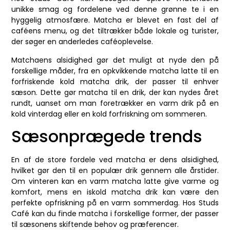
unikke smag og fordelene ved denne grønne te i en
hyggelig atmosfære. Matcha er blevet en fast del af
caféens menu, og det tiltrækker både lokale og turister,
der søger en anderledes caféoplevelse.
Matchaens alsidighed gør det muligt at nyde den på
forskellige måder, fra en opkvikkende matcha latte til en
forfriskende kold matcha drik, der passer til enhver
sæson. Dette gør matcha til en drik, der kan nydes året
rundt, uanset om man foretrækker en varm drik på en
kold vinterdag eller en kold forfriskning om sommeren.
Sæsonprægede trends
En af de store fordele ved matcha er dens alsidighed,
hvilket gør den til en populær drik gennem alle årstider.
Om vinteren kan en varm matcha latte give varme og
komfort, mens en iskold matcha drik kan være den
perfekte opfriskning på en varm sommerdag. Hos Studs
Café kan du finde matcha i forskellige former, der passer
til sæsonens skiftende behov og præferencer.