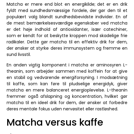
Matcha er mere end blot en energikilde; det er en drik
fyldt med sundhedsmæssige fordele, der gør den til et
populært valg blandt sundhedsbevidste individer. En af
de mest bemærkelsesværdige egenskaber ved matcha
er det høje indhold af antioxidanter, især catechiner,
som er kendt for at beskytte kroppen mod skadelige frie
radikaler. Dette gør matcha til en effektiv drik for dem,
der ønsker at styrke deres immunsystem og fremme en
sund livsstil.
En anden vigtig komponent i matcha er aminosyren L-
theanin, som arbejder sammen med koffein for at give
en stabil og vedvarende energiforsyning. I modsætning
til kaffe, som kan føre til pludselige energidyk, giver
matcha en mere balanceret energioplevelse. L-theanin
fremmer også afslapning og koncentration, hvilket gør
matcha til en ideel drik for dem, der ønsker at forbedre
deres mentale fokus uden nervøsitet eller rastløshed.
Matcha versus kaffe