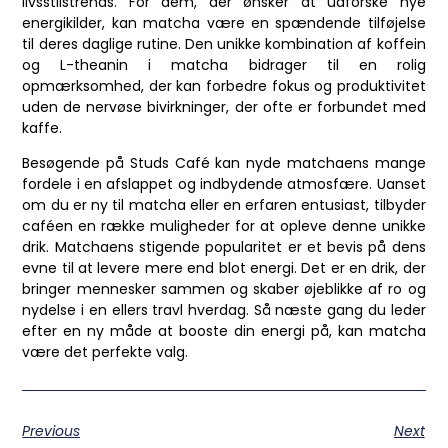
livsstilstrends. For dem, der ønsker at udforske nye
energikilder, kan matcha være en spændende tilføjelse
til deres daglige rutine. Den unikke kombination af koffein
og L-theanin i matcha bidrager til en rolig
opmærksomhed, der kan forbedre fokus og produktivitet
uden de nervøse bivirkninger, der ofte er forbundet med
kaffe.
Besøgende på Studs Café kan nyde matchaens mange
fordele i en afslappet og indbydende atmosfære. Uanset
om du er ny til matcha eller en erfaren entusiast, tilbyder
caféen en række muligheder for at opleve denne unikke
drik. Matchaens stigende popularitet er et bevis på dens
evne til at levere mere end blot energi. Det er en drik, der
bringer mennesker sammen og skaber øjeblikke af ro og
nydelse i en ellers travl hverdag. Så næste gang du leder
efter en ny måde at booste din energi på, kan matcha
være det perfekte valg.
Previous
Next