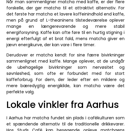
Når man sammenligner matcha med kaffe, er der flere
forskelle, der gør matcha til et attraktivt alternativ. For
det første har matcha et lavere koffeinindhold end kaffe,
men på grund af L-theaninens tilstedeværelse oplever
mange en længerevarende og mere stabil
energiforsyning. Kaffe kan ofte føre til en hurtig stigning i
energi efterfulgt af et brat fald, mens matcha giver en
jævn energikurve, der kan vare i flere timer.
Derudover er matcha kendt for sine færre bivirkninger
sammenlignet med kaffe. Mange oplever, at de undgår
de ubehagelige bivirkninger som nervøsitet og
søvnløshed, som ofte er forbundet med for stort
kaffeforbrug. For dem, der leder efter en mildere og
mere bæredygtig energikilde, kan matcha være det
perfekte valg.
Lokale vinkler fra Aarhus
I Aarhus har matcha fundet sin plads i cafékulturen som
et spændende alternativ til de traditionelle drikkevarer.
Hos Studs Café kan besøgende opleve matchaens