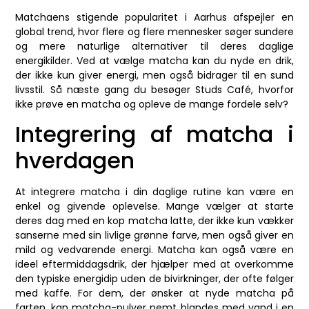
Matchaens stigende popularitet i Aarhus afspejler en
global trend, hvor flere og flere mennesker søger sundere
og mere naturlige alternativer til deres daglige
energikilder. Ved at vælge matcha kan du nyde en drik,
der ikke kun giver energi, men også bidrager til en sund
livsstil. Så næste gang du besøger Studs Café, hvorfor
ikke prøve en matcha og opleve de mange fordele selv?
Integrering af matcha i
hverdagen
At integrere matcha i din daglige rutine kan være en
enkel og givende oplevelse. Mange vælger at starte
deres dag med en kop matcha latte, der ikke kun vækker
sanserne med sin livlige grønne farve, men også giver en
mild og vedvarende energi. Matcha kan også være en
ideel eftermiddagsdrik, der hjælper med at overkomme
den typiske energidip uden de bivirkninger, der ofte følger
med kaffe. For dem, der ønsker at nyde matcha på
farten, kan matcha-pulver nemt blandes med vand i en