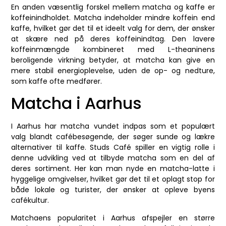
En anden væsentlig forskel mellem matcha og kaffe er
koffeinindholdet. Matcha indeholder mindre koffein end
kaffe, hvilket gør det til et ideelt valg for dem, der ønsker
at skære ned på deres koffeinindtag. Den lavere
koffeinmængde kombineret med L-theaninens
beroligende virkning betyder, at matcha kan give en
mere stabil energioplevelse, uden de op- og nedture,
som kaffe ofte medfører.
Matcha i Aarhus
I Aarhus har matcha vundet indpas som et populært
valg blandt cafébesøgende, der søger sunde og lækre
alternativer til kaffe. Studs Café spiller en vigtig rolle i
denne udvikling ved at tilbyde matcha som en del af
deres sortiment. Her kan man nyde en matcha-latte i
hyggelige omgivelser, hvilket gør det til et oplagt stop for
både lokale og turister, der ønsker at opleve byens
cafékultur.
Matchaens popularitet i Aarhus afspejler en større