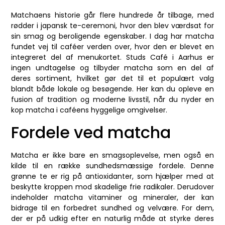
Matchaens historie går flere hundrede år tilbage, med
rødder i japansk te-ceremoni, hvor den blev værdsat for
sin smag og beroligende egenskaber. I dag har matcha
fundet vej til caféer verden over, hvor den er blevet en
integreret del af menukortet. Studs Café i Aarhus er
ingen undtagelse og tilbyder matcha som en del af
deres sortiment, hvilket gør det til et populært valg
blandt både lokale og besøgende. Her kan du opleve en
fusion af tradition og moderne livsstil, når du nyder en
kop matcha i caféens hyggelige omgivelser.
Fordele ved matcha
Matcha er ikke bare en smagsoplevelse, men også en
kilde til en række sundhedsmæssige fordele. Denne
grønne te er rig på antioxidanter, som hjælper med at
beskytte kroppen mod skadelige frie radikaler. Derudover
indeholder matcha vitaminer og mineraler, der kan
bidrage til en forbedret sundhed og velvære. For dem,
der er på udkig efter en naturlig måde at styrke deres