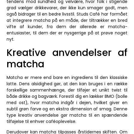
tendens mod sundhed og velvære, hvor folk i stigende
grad vælger drikkevarer, der ikke kun smager godt, men
også bidrager til en bedre livsstil. Studs Café har formået
at integrere matcha på en måde, der tiltrækker en bred
vifte af kunder, fra dem der allerede er matcha-
entusiaster, til dem der er nysgerrige på at prøve noget
nyt.
Kreative anvendelser af
matcha
Matcha er mere end bare en ingrediens til den klassiske
latte. Dens alsidighed gør, at den kan bruges i en række
forskellige sammenhænge, der tilføjer et unikt twist til
både drikke og bagværk. Forestil dig en lækker BMO (bolle
med ost), hvor matcha indgår i dejen, hvilket giver en
subtil grøn farve og en ekstra dimension af smag. Denne
type kreativ anvendelse gør matcha til en spændende
tilføjelse til enhver caféoplevelse.
Derudover kan matcha tilpasses årstidernes skiften. Om