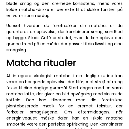
bløde smag og den cremede konsistens, mens vores
kolde matcha-drikke er perfekte til at slukke tørsten på
en varm sommerdag.
Uanset hvordan du foretrækker din matcha, er du
garanteret en oplevelse, der kombinerer smag, sundhed
og hygge. Studs Café er stedet, hvor du kan opleve den
grønne trend på en måde, der passer til din livsstil og dine
smagsløg.
Matcha ritualer
At integrere økologisk matcha i din daglige rutine kan
være en berigende oplevelse, der tilføjer et strejf af ro og
fokus til dine daglige gøremål. Start dagen med en varm
matcha latte, der giver en blid opvågning med sin milde
koffein. Den kan tilberedes med din foretrukne
plantebaserede mælk for en cremet tekstur, der
forkæler smagsløgene. Om eftermiddagen, når
energiniveauet måske daler, kan en iskold matcha
smoothie være den perfekte opfriskning. Den kombinerer