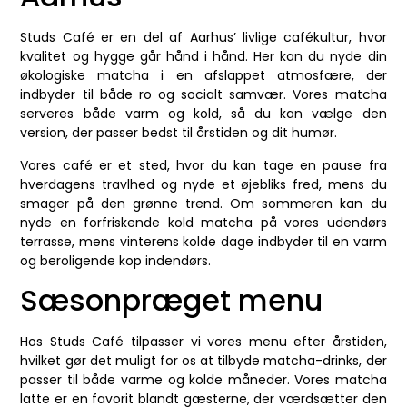
Studs Café er en del af Aarhus’ livlige cafékultur, hvor
kvalitet og hygge går hånd i hånd. Her kan du nyde din
økologiske matcha i en afslappet atmosfære, der
indbyder til både ro og socialt samvær. Vores matcha
serveres både varm og kold, så du kan vælge den
version, der passer bedst til årstiden og dit humør.
Vores café er et sted, hvor du kan tage en pause fra
hverdagens travlhed og nyde et øjebliks fred, mens du
smager på den grønne trend. Om sommeren kan du
nyde en forfriskende kold matcha på vores udendørs
terrasse, mens vinterens kolde dage indbyder til en varm
og beroligende kop indendørs.
Sæsonpræget menu
Hos Studs Café tilpasser vi vores menu efter årstiden,
hvilket gør det muligt for os at tilbyde matcha-drinks, der
passer til både varme og kolde måneder. Vores matcha
latte er en favorit blandt gæsterne, der værdsætter den