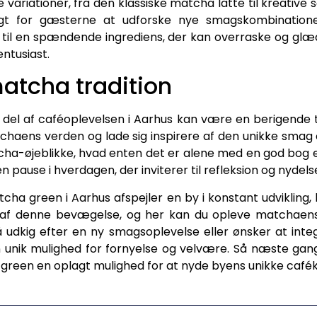
 variationer, fra den klassiske matcha latte til kreative 
gt for gæsterne at udforske nye smagskombinatione
til en spændende ingrediens, der kan overraske og g
entusiast.
atcha tradition
 del af caféoplevelsen i Aarhus kan være en berigende tr
atchaens verden og lade sig inspirere af den unikke sma
ha-øjeblikke, hvad enten det er alene med en god bog e
pause i hverdagen, der inviterer til refleksion og nydels
cha green i Aarhus afspejler en by i konstant udviklin
el af denne bevægelse, og her kan du opleve matchae
dkig efter en ny smagsoplevelse eller ønsker at integ
 unik mulighed for fornyelse og velvære. Så næste gang
green en oplagt mulighed for at nyde byens unikke cafék