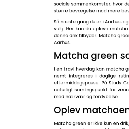
sociale sammenkomster, hvor den 
større bevægelse mod mere bevid
Så næste gang du er i Aarhus, o
valg. Her kan du opleve matcha 
denne drik tilbyder. Matcha green 
Aarhus.
Matcha green s
I en travl hverdag kan matcha g
nemt integreres i daglige rut
eftermiddagspause. På Studs Ca
naturligt samlingspunkt for venn
med nærvær og fordybelse.
Oplev matchaen
Matcha green er ikke kun en drik