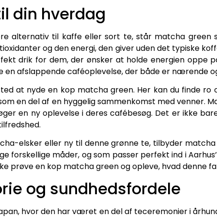
til din hverdag
 alternativ til kaffe eller sort te, står matcha green 
tioxidanter og den energi, den giver uden det typiske ko
fekt drik for dem, der ønsker at holde energien oppe 
 en afslappende caféoplevelse, der både er nærende og 
 sted at nyde en kop matcha green. Her kan du finde ro 
ler som en del af en hyggelig sammenkomst med venner. 
søger en ny oplevelse i deres cafébesøg. Det er ikke bare
ilfredshed.
a-elsker eller ny til denne grønne te, tilbyder matcha 
e forskellige måder, og som passer perfekt ind i Aarhus’
kke prøve en kop matcha green og opleve, hvad denne fan
rie og sundhedsfordele
apan, hvor den har været en del af teceremonier i århun