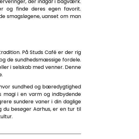
serveringer, der indgår i bagværk.
r og finde deres egen favorit.
læde smagsløgene, uanset om man
adition. På Studs Café er der rig
g og de sundhedsmæssige fordele.
ller i selskab med venner. Denne
e.
g, hvor sundhed og bæredygtighed
ns magi i en varm og indbydende
rere sundere vaner i din daglige
 du besøger Aarhus, er en tur til
ultur.