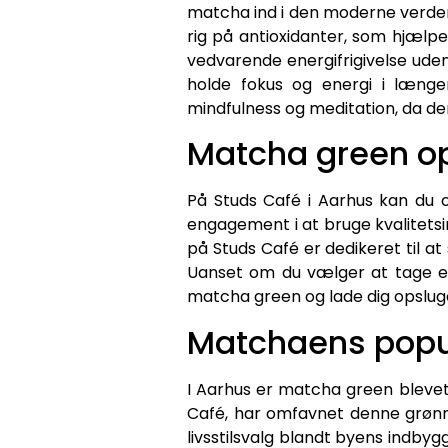
matcha ind i den moderne verden
rig på antioxidanter, som hjælp
vedvarende energifrigivelse uden 
holde fokus og energi i længe
mindfulness og meditation, da de
Matcha green op
På Studs Café i Aarhus kan du 
engagement i at bruge kvalitetsin
på Studs Café er dedikeret til 
Uanset om du vælger at tage en 
matcha green og lade dig opslug
Matchaens popul
I Aarhus er matcha green bleve
Café, har omfavnet denne grønne 
livsstilsvalg blandt byens indby