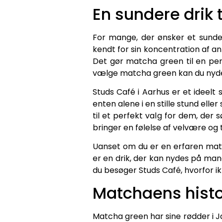
En sundere drik 
For mange, der ønsker et sundere
kendt for sin koncentration af an
Det gør matcha green til en per
vælge matcha green kan du nyde
Studs Café i Aarhus er et ideelt
enten alene i en stille stund el
til et perfekt valg for dem, der 
bringer en følelse af velvære og t
Uanset om du er en erfaren match
er en drik, der kan nydes på mang
du besøger Studs Café, hvorfor i
Matchaens histo
Matcha green har sine rødder i J