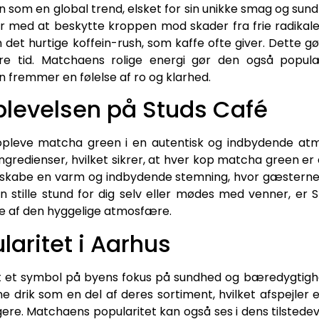
 som en global trend, elsket for sin unikke smag og su
er med at beskytte kroppen mod skader fra frie radikal
det hurtige koffein-rush, som kaffe ofte giver. Dette gø
re tid. Matchaens rolige energi gør den også popul
n fremmer en følelse af ro og klarhed.
levelsen på Studs Café
opleve matcha green i en autentisk og indbydende atm
gredienser, hvilket sikrer, at hver kop matcha green er e
at skabe en varm og indbydende stemning, hvor gæsterne 
stille stund for dig selv eller mødes med venner, er S
e af den hyggelige atmosfære.
aritet i Aarhus
t et symbol på byens fokus på sundhed og bæredygtighe
drik som en del af deres sortiment, hvilket afspejler 
ggere. Matchaens popularitet kan også ses i dens tilsted