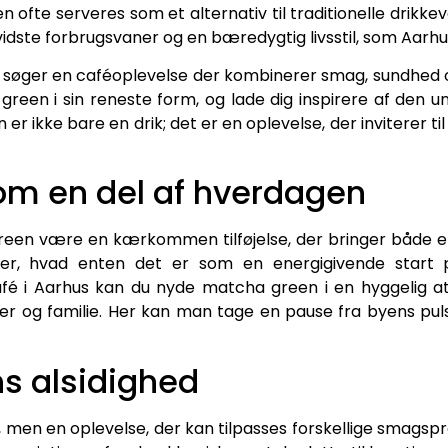
ofte serveres som et alternativ til traditionelle drikkev
ste forbrugsvaner og en bæredygtig livsstil, som Aarhu
g søger en caféoplevelse der kombinerer smag, sundhed o
green i sin reneste form, og lade dig inspirere af den 
er ikke bare en drik; det er en oplevelse, der inviterer til
om en del af hverdagen
reen være en kærkommen tilføjelse, der bringer både ene
iner, hvad enten det er som en energigivende start
fé i Aarhus kan du nyde matcha green i en hyggelig at
er og familie. Her kan man tage en pause fra byens puls 
s alsidighed
, men en oplevelse, der kan tilpasses forskellige smags