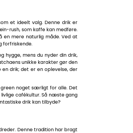
som et ideelt valg. Denne drik er
ffein-rush, som kaffe kan medføre.
på en mere naturlig måde. Ved at
forfriskende.
og hygge, mens du nyder din drik,
Matchaens unikke karakter gør den
 en drik; det er en oplevelse, der
green noget særligt for alle. Det
 livlige cafékultur. Så næste gang
tastiske drik kan tilbyde?
dreder. Denne tradition har bragt