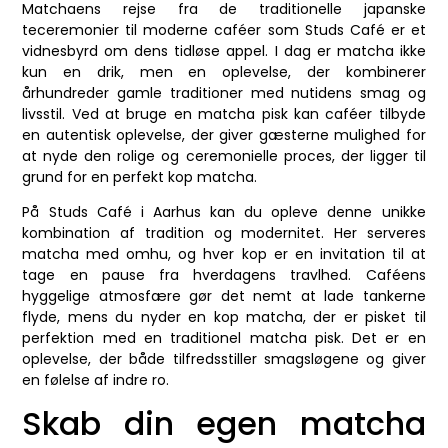
Matchaens rejse fra de traditionelle japanske
teceremonier til moderne caféer som Studs Café er et
vidnesbyrd om dens tidløse appel. I dag er matcha ikke
kun en drik, men en oplevelse, der kombinerer
århundreder gamle traditioner med nutidens smag og
livsstil. Ved at bruge en matcha pisk kan caféer tilbyde
en autentisk oplevelse, der giver gæsterne mulighed for
at nyde den rolige og ceremonielle proces, der ligger til
grund for en perfekt kop matcha.
På Studs Café i Aarhus kan du opleve denne unikke
kombination af tradition og modernitet. Her serveres
matcha med omhu, og hver kop er en invitation til at
tage en pause fra hverdagens travlhed. Caféens
hyggelige atmosfære gør det nemt at lade tankerne
flyde, mens du nyder en kop matcha, der er pisket til
perfektion med en traditionel matcha pisk. Det er en
oplevelse, der både tilfredsstiller smagsløgene og giver
en følelse af indre ro.
Skab din egen matcha