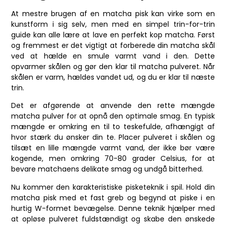
At mestre brugen af en matcha pisk kan virke som en
kunstform i sig selv, men med en simpel trin-for-trin
guide kan alle lære at lave en perfekt kop matcha. Først
og fremmest er det vigtigt at forberede din matcha skål
ved at hælde en smule varmt vand i den. Dette
opvarmer skålen og gør den klar til matcha pulveret. Når
skålen er varm, hældes vandet ud, og du er klar til næste
trin.
Det er afgørende at anvende den rette mængde
matcha pulver for at opnå den optimale smag. En typisk
mængde er omkring en til to teskefulde, afhængigt af
hvor stærk du ønsker din te. Placer pulveret i skålen og
tilsæt en lille mængde varmt vand, der ikke bør være
kogende, men omkring 70-80 grader Celsius, for at
bevare matchaens delikate smag og undgå bitterhed.
Nu kommer den karakteristiske pisketeknik i spil. Hold din
matcha pisk med et fast greb og begynd at piske i en
hurtig W-formet bevægelse. Denne teknik hjælper med
at opløse pulveret fuldstændigt og skabe den ønskede