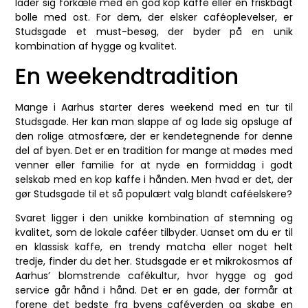
lader sig forkæle med en god kop kaffe eller en friskbagt
bolle med ost. For dem, der elsker caféoplevelser, er
Studsgade et must-besøg, der byder på en unik
kombination af hygge og kvalitet.
En weekendtradition
Mange i Aarhus starter deres weekend med en tur til
Studsgade. Her kan man slappe af og lade sig opsluge af
den rolige atmosfære, der er kendetegnende for denne
del af byen. Det er en tradition for mange at mødes med
venner eller familie for at nyde en formiddag i godt
selskab med en kop kaffe i hånden. Men hvad er det, der
gør Studsgade til et så populært valg blandt caféelskere?
Svaret ligger i den unikke kombination af stemning og
kvalitet, som de lokale caféer tilbyder. Uanset om du er til
en klassisk kaffe, en trendy matcha eller noget helt
tredje, finder du det her. Studsgade er et mikrokosmos af
Aarhus’ blomstrende cafékultur, hvor hygge og god
service går hånd i hånd. Det er en gade, der formår at
forene det bedste fra byens caféverden og skabe en