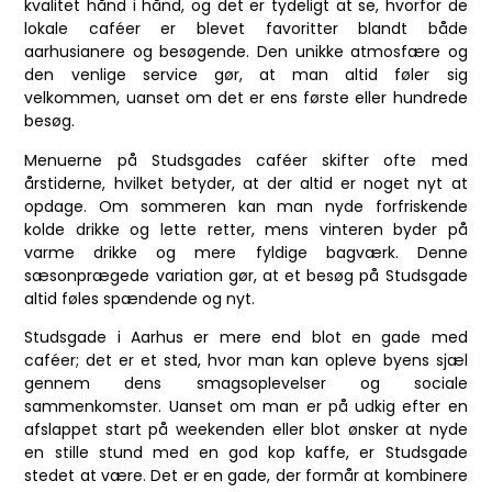
kvalitet hånd i hånd, og det er tydeligt at se, hvorfor de
lokale caféer er blevet favoritter blandt både
aarhusianere og besøgende. Den unikke atmosfære og
den venlige service gør, at man altid føler sig
velkommen, uanset om det er ens første eller hundrede
besøg.
Menuerne på Studsgades caféer skifter ofte med
årstiderne, hvilket betyder, at der altid er noget nyt at
opdage. Om sommeren kan man nyde forfriskende
kolde drikke og lette retter, mens vinteren byder på
varme drikke og mere fyldige bagværk. Denne
sæsonprægede variation gør, at et besøg på Studsgade
altid føles spændende og nyt.
Studsgade i Aarhus er mere end blot en gade med
caféer; det er et sted, hvor man kan opleve byens sjæl
gennem dens smagsoplevelser og sociale
sammenkomster. Uanset om man er på udkig efter en
afslappet start på weekenden eller blot ønsker at nyde
en stille stund med en god kop kaffe, er Studsgade
stedet at være. Det er en gade, der formår at kombinere