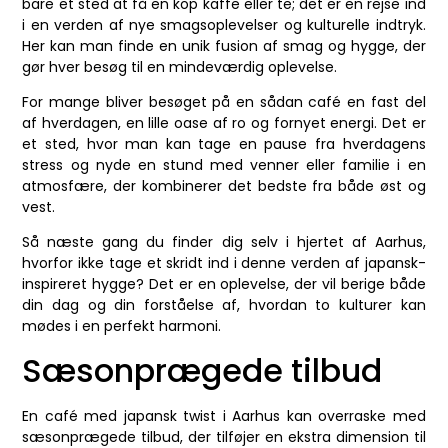
bare et sted at få en kop kaffe eller te; det er en rejse ind
i en verden af nye smagsoplevelser og kulturelle indtryk.
Her kan man finde en unik fusion af smag og hygge, der
gør hver besøg til en mindeværdig oplevelse.
For mange bliver besøget på en sådan café en fast del
af hverdagen, en lille oase af ro og fornyet energi. Det er
et sted, hvor man kan tage en pause fra hverdagens
stress og nyde en stund med venner eller familie i en
atmosfære, der kombinerer det bedste fra både øst og
vest.
Så næste gang du finder dig selv i hjertet af Aarhus,
hvorfor ikke tage et skridt ind i denne verden af japansk-
inspireret hygge? Det er en oplevelse, der vil berige både
din dag og din forståelse af, hvordan to kulturer kan
mødes i en perfekt harmoni.
Sæsonprægede tilbud
En café med japansk twist i Aarhus kan overraske med
sæsonprægede tilbud, der tilføjer en ekstra dimension til