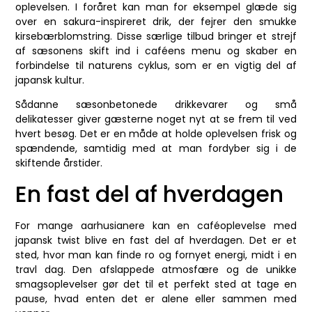
oplevelsen. I foråret kan man for eksempel glæde sig
over en sakura-inspireret drik, der fejrer den smukke
kirsebærblomstring. Disse særlige tilbud bringer et strejf
af sæsonens skift ind i caféens menu og skaber en
forbindelse til naturens cyklus, som er en vigtig del af
japansk kultur.
Sådanne sæsonbetonede drikkevarer og små
delikatesser giver gæsterne noget nyt at se frem til ved
hvert besøg. Det er en måde at holde oplevelsen frisk og
spændende, samtidig med at man fordyber sig i de
skiftende årstider.
En fast del af hverdagen
For mange aarhusianere kan en caféoplevelse med
japansk twist blive en fast del af hverdagen. Det er et
sted, hvor man kan finde ro og fornyet energi, midt i en
travl dag. Den afslappede atmosfære og de unikke
smagsoplevelser gør det til et perfekt sted at tage en
pause, hvad enten det er alene eller sammen med