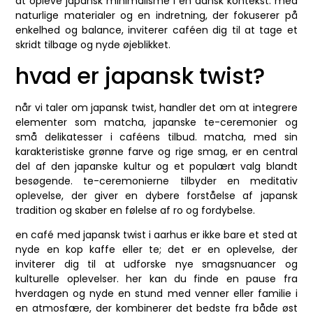
at opleve japansk minimalisme i en dansk kontekst. med
naturlige materialer og en indretning, der fokuserer på
enkelhed og balance, inviterer caféen dig til at tage et
skridt tilbage og nyde øjeblikket.
hvad er japansk twist?
når vi taler om japansk twist, handler det om at integrere
elementer som matcha, japanske te-ceremonier og
små delikatesser i caféens tilbud. matcha, med sin
karakteristiske grønne farve og rige smag, er en central
del af den japanske kultur og et populært valg blandt
besøgende. te-ceremonierne tilbyder en meditativ
oplevelse, der giver en dybere forståelse af japansk
tradition og skaber en følelse af ro og fordybelse.
en café med japansk twist i aarhus er ikke bare et sted at
nyde en kop kaffe eller te; det er en oplevelse, der
inviterer dig til at udforske nye smagsnuancer og
kulturelle oplevelser. her kan du finde en pause fra
hverdagen og nyde en stund med venner eller familie i
en atmosfære, der kombinerer det bedste fra både øst