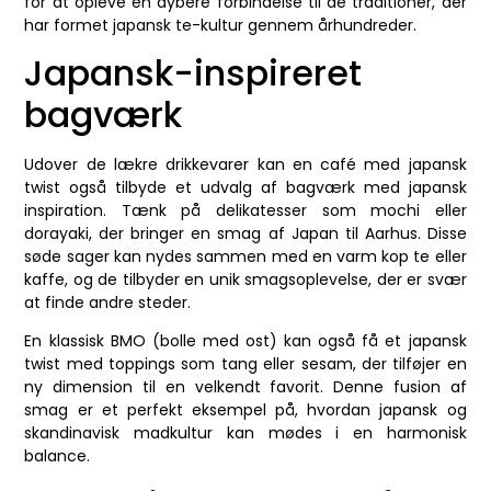
for at opleve en dybere forbindelse til de traditioner, der
har formet japansk te-kultur gennem århundreder.
Japansk-inspireret
bagværk
Udover de lækre drikkevarer kan en café med japansk
twist også tilbyde et udvalg af bagværk med japansk
inspiration. Tænk på delikatesser som mochi eller
dorayaki, der bringer en smag af Japan til Aarhus. Disse
søde sager kan nydes sammen med en varm kop te eller
kaffe, og de tilbyder en unik smagsoplevelse, der er svær
at finde andre steder.
En klassisk BMO (bolle med ost) kan også få et japansk
twist med toppings som tang eller sesam, der tilføjer en
ny dimension til en velkendt favorit. Denne fusion af
smag er et perfekt eksempel på, hvordan japansk og
skandinavisk madkultur kan mødes i en harmonisk
balance.