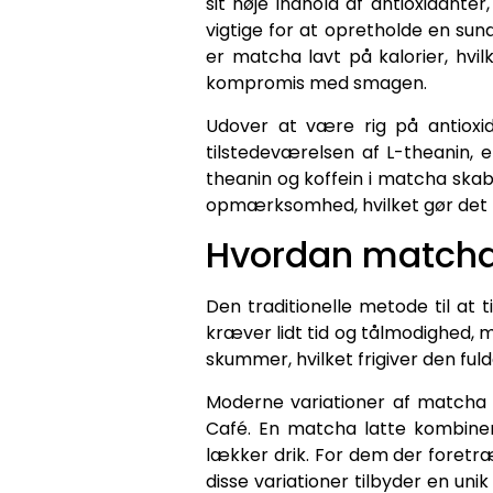
sit høje indhold af antioxidante
vigtige for at opretholde en su
er matcha lavt på kalorier, hvil
kompromis med smagen.
Udover at være rig på antioxi
tilstedeværelsen af L-theanin,
theanin og koffein i matcha ska
opmærksomhed, hvilket gør det ti
Hvordan matcha
Den traditionelle metode til at
kræver lidt tid og tålmodighed, 
skummer, hvilket frigiver den fu
Moderne variationer af matcha
Café. En matcha latte kombine
lækker drik. For dem der foretr
disse variationer tilbyder en u