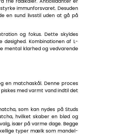
 frie radikaler. Antioxidanter er
g styrke immunforsvaret. Desuden
de en sund livsstil uden at gå på
ration og fokus. Dette skyldes
e døsighed. Kombinationen af L-
dre mental klarhed og vedvarende
s og en matchaskål. Denne proces
 piskes med varmt vand indtil det
matcha, som kan nydes på Studs
cha, hvilket skaber en blød og
 valg, især på varme dage. Begge
rskellige typer mælk som mandel-