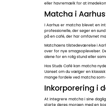
eller havremælk for at imødeko
Matcha i Aarhus’
I Aarhus er matcha blevet en int
professionelle, der søger en sun
på en café, der har omfavnet mat
Matchaens tilstedeværelse i Aarh
over for nye smagsoplevelser. De
alene for en rolig stund eller s
Hos Studs Café kan matcha nydes 
Uanset om du vælger en klassisk 
mange fordele ved matcha som en 
Inkorporering i d
At integrere matcha i sine daglig
starte deres morgen med en kop 