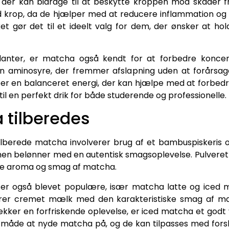
r, der kan bidrage til at beskytte kroppen mod skader fra
nd krop, da de hjælper med at reducere inflammation o
ket gør det til et ideelt valg for dem, der ønsker at hol
danter, er matcha også kendt for at forbedre koncent
 en aminosyre, der fremmer afslapning uden at forårsag
ber en balanceret energi, der kan hjælpe med at forbe
l en perfekt drik for både studerende og professionelle.
 tilberedes
 tilberede matcha involverer brug af et bambuspiskeri
men belønner med en autentisk smagsoplevelse. Pulveret
lde aroma og smag af matcha.
 er også blevet populære, især matcha latte og iced 
rer cremet mælk med den karakteristiske smag af mat
ækker en forfriskende oplevelse, er iced matcha et godt
nik måde at nyde matcha på, og de kan tilpasses med fo