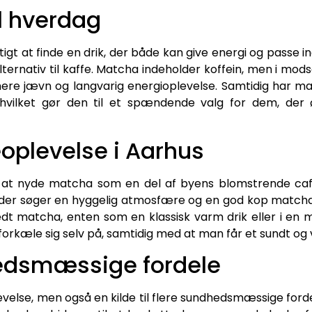
l hverdag
gt at finde en drik, der både kan give energi og passe i
lternativ til kaffe. Matcha indeholder koffein, men i modsæ
ere jævn og langvarig energioplevelse. Samtidig har ma
, hvilket gør den til et spændende valg for dem, der 
oplevelse i Aarhus
or at nyde matcha som en del af byens blomstrende café
, der søger en hyggelig atmosfære og en god kop matcha
edt matcha, enten som en klassisk varm drik eller i en
 forkæle sig selv på, samtidig med at man får et sundt o
edsmæssige fordele
else, men også en kilde til flere sundhedsmæssige ford