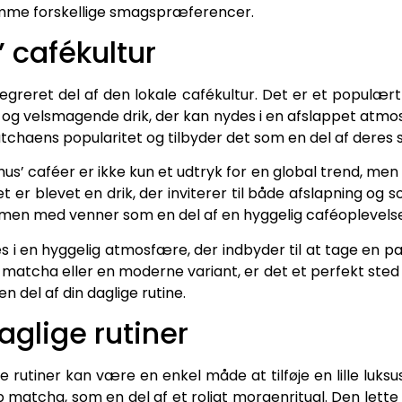
mme forskellige smagspræferencer.
 cafékultur
egreret del af den lokale cafékultur. Det er et populæ
d og velsmagende drik, der kan nydes i en afslappet atm
chaens popularitet og tilbyder det som en del af deres 
us’ caféer er ikke kun et udtryk for en global trend, men
t er blevet en drik, der inviterer til både afslapning og
ammen med venner som en del af en hyggelig caféoplevelse
i en hyggelig atmosfære, der indbyder til at tage en pa
matcha eller en moderne variant, er det et perfekt ste
del af din daglige rutine.
aglige rutiner
e rutiner kan være en enkel måde at tilføje en lille luk
matcha, som en del af et roligt morgenritual. Den let