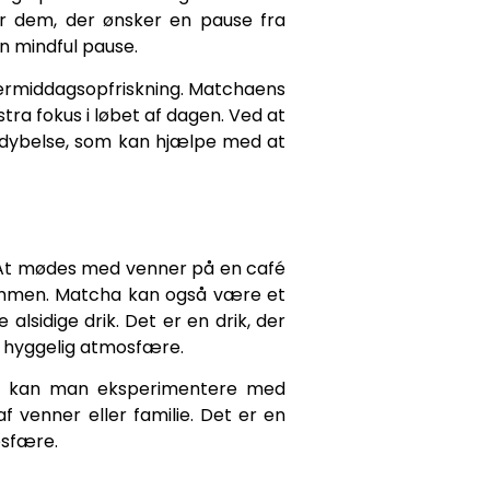
or dem, der ønsker en pause fra
n mindful pause.
termiddagsopfriskning. Matchaens
tra fokus i løbet af dagen. Ved at
fordybelse, som kan hjælpe med at
e. At mødes med venner på en café
ammen. Matcha kan også være et
sidige drik. Det er en drik, der
og hyggelig atmosfære.
er kan man eksperimentere med
f venner eller familie. Det er en
osfære.