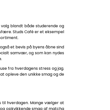
rt valg blandt både studerende og
osfære. Studs Café er et eksempel
sortiment.
 også et bevis på byens åbne sind
 socialt samvær, og som kan nydes
.
use fra hverdagens stress og jag.
d at opleve den unikke smag og de
sus til hverdagen. Mange vælger at
te og opkvikkende smag af matcha