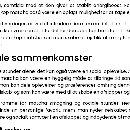
, samtidig med at den giver et stabilt energiboost. F
 kop matcha også være en oplagt mulighed for at tage e
hverdagen er ved at inkludere den som en del af en ef
n kan være en stor fordel for dem, der har brug for et eks
 nyde en kop matcha kan man skabe et øjeblik af ro og 
n.
iale sammenkomster
tille stunder alene; det kan også være en social oplevels
 matcha kan være en hyggelig måde at tilbringe tid s
an kan dele oplevelser og præferencer omkring denne al
 selskab, og som kan være med til at skabe en afslappet 
kt ramme for matcha-smagning og sociale stunder. H
inde sin personlige favorit, mens man nyder selskabet a
se og socialt samvær i en afslappet og indbydende atm