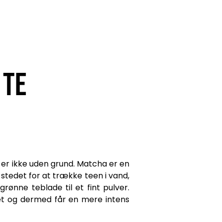
 te
 er ikke uden grund. Matcha er en
I stedet for at trække teen i vand,
rønne teblade til et fint pulver.
det og dermed får en mere intens