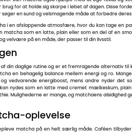
brug for at holde sig skarpe i løbet af dagen. Disse fordel
r søger en sund og velsmagende måde at forbedre deres d
a i en afslappende atmosfære, hvor du kan tage en pau
matcha som en latte, plain eller som en del af en smoo
 velvære på en måde, der passer til din livsstil.
agen
f din daglige rutine og er et fremragende alternativ til
 matcha en behagelig balance mellem energi og ro. Mang
 og vedvarende energiboost, mens andre nyder det s
kan nydes som en latte med cremet mælkeskum, plain f
e. Mulighederne er mange, og matchaens alsidighed gør d
tcha-oplevelse
 opleve matcha på en helt særlig måde. Caféen tilbyder