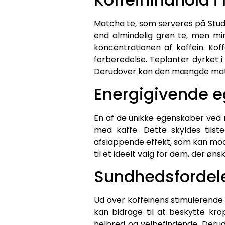
Matcha te, som serveres på Stud
end almindelig grøn te, men min
koncentrationen af koffein. Ko
forberedelse. Teplanter dyrket i
Derudover kan den mængde matcha-
Energigivende 
En af de unikke egenskaber ved 
med kaffe. Dette skyldes tils
afslappende effekt, som kan modv
til et ideelt valg for dem, der ø
Sundhedsfordel
Ud over koffeinens stimulerende
kan bidrage til at beskytte kr
helbred og velbefindende. Derud