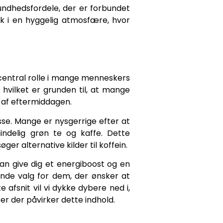
undhedsfordele, der er forbundet
k i en hyggelig atmosfære, hvor
n central rolle i mange menneskers
 hvilket er grunden til, at mange
et af eftermiddagen.
sse. Mange er nysgerrige efter at
indelig grøn te og kaffe. Dette
er alternative kilder til koffein.
an give dig et energiboost og en
nde valg for dem, der ønsker at
afsnit vil vi dykke dybere ned i,
r der påvirker dette indhold.