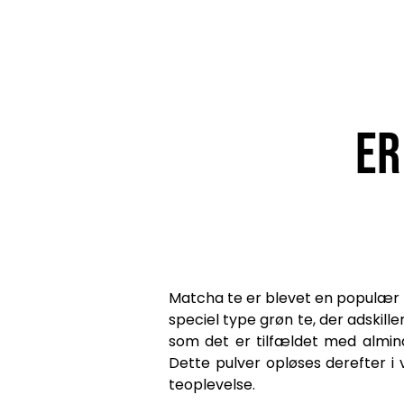
Er
Matcha te er blevet en populær d
speciel type grøn te, der adskille
som det er tilfældet med alminde
Dette pulver opløses derefter i
teoplevelse.