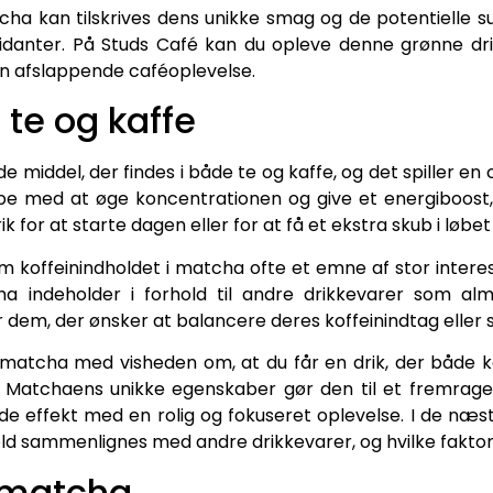
cha kan tilskrives dens unikke smag og de potentielle s
xidanter. På Studs Café kan du opleve denne grønne dri
n afslappende caféoplevelse.
i te og kaffe
nde middel, der findes i både te og kaffe, og det spiller e
lpe med at øge koncentrationen og give et energiboost,
ik for at starte dagen eller for at få et ekstra skub i løb
 koffeinindholdet i matcha ofte et emne af stor intere
a indeholder i forhold til andre drikkevarer som alm
dem, der ønsker at balancere deres koffeinindtag eller søg
matcha med visheden om, at du får en drik, der både k
 Matchaens unikke egenskaber gør den til et fremrage
 effekt med en rolig og fokuseret oplevelse. I de næste 
d sammenlignes med andre drikkevarer, og hvilke faktore
i matcha