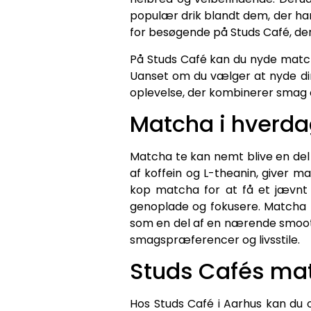
populær drik blandt dem, der har 
for besøgende på Studs Café, de
På Studs Café kan du nyde match
Uanset om du vælger at nyde din 
oplevelse, der kombinerer smag og
Matcha i hverd
Matcha te kan nemt blive en del a
af koffein og L-theanin, giver
kop matcha for at få et jævnt
genoplade og fokusere. Matcha 
som en del af en nærende smoothi
smagspræferencer og livsstile.
Studs Cafés ma
Hos Studs Café i Aarhus kan du