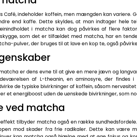
s Café, indeholder koffein, men mængden kan variere. 
dre end kaffe. Dette skyldes, at man indtager hele teb
ffeinindholdet i matcha kan dog påvirkes af flere fakt
 skygge, som det er tilfældet med matcha, har en tende
pulver, der bruges til at lave en kop te, også påvirke 
egenskaber
matcha er dens evne til at give en mere jævn og langvar
tedeværelsen af L-theanin, en aminosyre, der findes 
irke de typiske bivirkninger af koffein, såsom nervøsite
nsker et energiboost uden de uønskede bivirkninger, som n
e ved matcha
 effekt tilbyder matcha også en række sundhedsfordele. 
oppen mod skader fra frie radikaler. Dette kan være me
over kan matcha også hjælpe med at øge fokus og konce