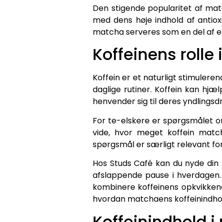
Den stigende popularitet af mat
med dens høje indhold af antio
matcha serveres som en del af e
Koffeinens rolle 
Koffein er et naturligt stimulere
daglige rutiner. Koffein kan hjæ
henvender sig til deres yndlingsdr
For te-elskere er spørgsmålet om
vide, hvor meget koffein match
spørgsmål er særligt relevant for 
Hos Studs Café kan du nyde din 
afslappende pause i hverdagen.
kombinere koffeinens opkvikkende
hvordan matchaens koffeinindhol
Koffeinindhold 