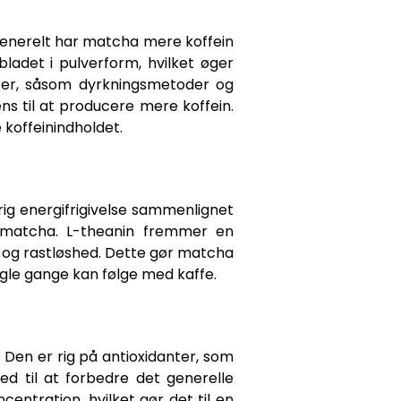
Generelt har matcha mere koffein
ladet i pulverform, hvilket øger
orer, såsom dyrkningsmetoder og
ns til at producere mere koffein.
koffeinindholdet.
ig energifrigivelse sammenlignet
i matcha. L-theanin fremmer en
t og rastløshed. Dette gør matcha
ogle gange kan følge med kaffe.
Den er rig på antioxidanter, som
d til at forbedre det generelle
ntration, hvilket gør det til en