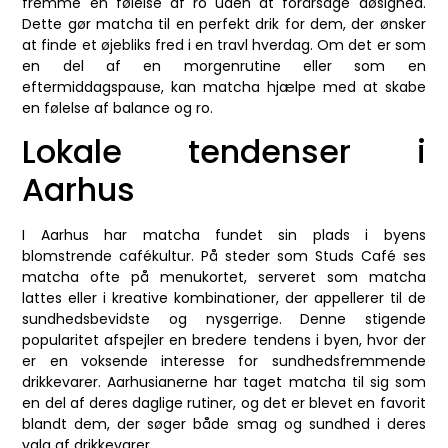
fremme en følelse af ro uden at forårsage døsighed.
Dette gør matcha til en perfekt drik for dem, der ønsker
at finde et øjebliks fred i en travl hverdag. Om det er som
en del af en morgenrutine eller som en
eftermiddagspause, kan matcha hjælpe med at skabe
en følelse af balance og ro.
Lokale tendenser i
Aarhus
I Aarhus har matcha fundet sin plads i byens
blomstrende cafékultur. På steder som Studs Café ses
matcha ofte på menukortet, serveret som matcha
lattes eller i kreative kombinationer, der appellerer til de
sundhedsbevidste og nysgerrige. Denne stigende
popularitet afspejler en bredere tendens i byen, hvor der
er en voksende interesse for sundhedsfremmende
drikkevarer. Aarhusianerne har taget matcha til sig som
en del af deres daglige rutiner, og det er blevet en favorit
blandt dem, der søger både smag og sundhed i deres
valg af drikkevarer.