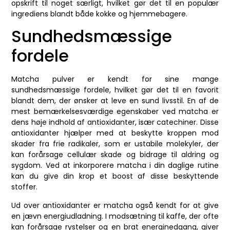
opskrift til noget særligt, hvilket gør det til en populær
ingrediens blandt både kokke og hjemmebagere.
Sundhedsmæssige
fordele
Matcha pulver er kendt for sine mange
sundhedsmæssige fordele, hvilket gør det til en favorit
blandt dem, der ønsker at leve en sund livsstil. En af de
mest bemærkelsesværdige egenskaber ved matcha er
dens høje indhold af antioxidanter, især catechiner. Disse
antioxidanter hjælper med at beskytte kroppen mod
skader fra frie radikaler, som er ustabile molekyler, der
kan forårsage cellulær skade og bidrage til aldring og
sygdom. Ved at inkorporere matcha i din daglige rutine
kan du give din krop et boost af disse beskyttende
stoffer.
Ud over antioxidanter er matcha også kendt for at give
en jævn energiudladning. I modsætning til kaffe, der ofte
kan forårsage rystelser og en brat energinedgang, giver