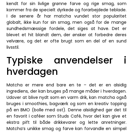
kendt for sin livlige grønne farve og rige smag, som
kommer fra de specielt dyrkede og forarbejdede teblade.
I de senere år har matcha vundet stor popularitet
globalt, ikke kun for sin smag, men også for de mange
sundhedsmæssige fordele, det siges at have. Det er
blevet et hit blandt dem, der ønsker at forbedre deres
velvære, og det er ofte brugt som en del af en sund
livsstil.
Typiske anvendelser i
hverdagen
Matcha er mere end bare en te – det er en alsidig
ingrediens, der kan bruges på mange måder i hverdagen.
Udover at blive nydt som en varm drik, kan matcha også
bruges i smoothies, bagværk og som en kreativ topping
på en BMO (bolle med ost). Denne alsidighed gør det til
en favorit i caféer som Studs Café, hvor det kan give et
ekstra pift til både drikkevarer og lette anretninger.
Matcha’s unikke smag og farve kan forvandle en simpel