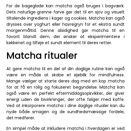
For de bageglade kan matcha også bruges i bagværk.
Dets naturlige grønne farve gør det til en sjov og visuelt
tiltalende ingrediens i kager og cookies. Matcha kan også
drysses over yoghurt eller havregryn for et ekstra sundt
morgenmåltid. Denne alsidighed gør matcha til en
favorit blandt dem, der ønsker at eksperimentere i
køkkenet og tilføje et sundt element til deres retter.
Matcha ritualer
At gøre matcha til en del af din daglige rutine kan også
være en måde at skabe et øjeblik for mindfulness.
Mange vælger at starte deres dag med en kop matcha
for at få en rolig og fokuseret begyndelse. Matcha kan
også være en perfekt eftermiddagsopkvikker, der giver
energi uden de bivirkninger, der ofte følger med kaffe.
Ved at inkorporere matcha i dine daglige ritualer kan du
nyde både smagen og de sundhedsmæssige fordele,
det medfører.
En simpel måde at inkludere matcha i hverdagen er ved