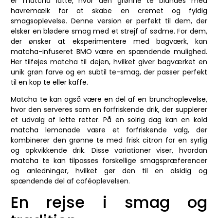
er matcha latte, hvor den grønne te blandes med
havremælk for at skabe en cremet og fyldig
smagsoplevelse. Denne version er perfekt til dem, der
elsker en blødere smag med et strejf af sødme. For dem,
der ønsker at eksperimentere med bagværk, kan
matcha-infuseret BMO være en spændende mulighed.
Her tilføjes matcha til dejen, hvilket giver bagværket en
unik grøn farve og en subtil te-smag, der passer perfekt
til en kop te eller kaffe.
Matcha te kan også være en del af en brunchoplevelse,
hvor den serveres som en forfriskende drik, der supplerer
et udvalg af lette retter. På en solrig dag kan en kold
matcha lemonade være et forfriskende valg, der
kombinerer den grønne te med frisk citron for en syrlig
og opkvikkende drik. Disse variationer viser, hvordan
matcha te kan tilpasses forskellige smagspræferencer
og anledninger, hvilket gør den til en alsidig og
spændende del af caféoplevelsen.
En rejse i smag og