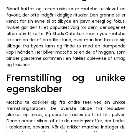
Blandt kaffe- og te-entusiaster er matcha te blevet en
favorit, der ofte indgår i daglige ritualer. Den grønne te er
kendt for sin evne til at tilbyde en jævn energi og fokus,
hvilket gør den til et populært valg for dem, der søger et
alternativ til kaffe. På Studs Café kan man nyde matcha
te som en del af en stille stund, hvor man kan trække sig
tilbage fra byens larm og finde ro med en dampende
kop i hånden. Her bliver matcha te en del af hyggen, som
binder gæsterne sammen i en fælles oplevelse af smag
og tradition.
Fremstilling og unikke
egenskaber
Matcha te adskiller sig fra andre teer ved sin unikke
fremstillingsproces. De øverste blade fra tebusken
plukkes og tørres, og derefter males de til et fint pulver.
Denne proces sikrer, at alle de næringsstoffer, der findes
i tebladene, bevares. Når du drikker matcha, indtager du