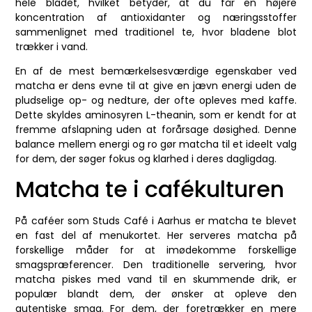
hele bladet, hvilket betyder, at du får en højere
koncentration af antioxidanter og næringsstoffer
sammenlignet med traditionel te, hvor bladene blot
trækker i vand.
En af de mest bemærkelsesværdige egenskaber ved
matcha er dens evne til at give en jævn energi uden de
pludselige op- og nedture, der ofte opleves med kaffe.
Dette skyldes aminosyren L-theanin, som er kendt for at
fremme afslapning uden at forårsage døsighed. Denne
balance mellem energi og ro gør matcha til et ideelt valg
for dem, der søger fokus og klarhed i deres dagligdag.
Matcha te i cafékulturen
På caféer som Studs Café i Aarhus er matcha te blevet
en fast del af menukortet. Her serveres matcha på
forskellige måder for at imødekomme forskellige
smagspræferencer. Den traditionelle servering, hvor
matcha piskes med vand til en skummende drik, er
populær blandt dem, der ønsker at opleve den
autentiske smag. For dem, der foretrækker en mere