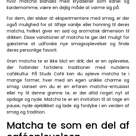
hvor matcha blandes med krydderier som kanel og
kardemomme, være en dejlig måde at varme sig på.
For dem, der elsker at eksperimentere med smag, er der
også mulighed for at tilføje vanilje eller honning til deres
matcha, hvilket giver en sød og aromatisk dimension til
drikken. Disse variationer af matcha te gør det muligt for
gæsterne at udforske nye smagsoplevelser og finde
deres personlige favorit.
Grøn matcha te er ikke blot en drik; det er en oplevelse,
der forbinder fortidens traditioner med nutidens
cafékultur. På Studs Café kan du opleve matcha te i
mange former, hver med sin egen unikke charme og
smag. Uanset om du er en erfaren matcha-entusiast
eller ny til denne grønne te, er der altid noget nyt at
opdage og nyde. Matcha te er en invitation til at tage en
pause, nyde øjeblikket og lade sig fordybe i en verden af
smag og tradition.
Matcha te som en del af