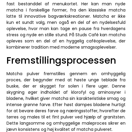
fast bestanddel af menukortet. Her kan man nyde
matcha i forskellige former, fra den klassiske matcha
latte til innovative bagværkskreationer. Matcha er ikke
kun et sundt valg, men også en del af en nydelsesfuld
oplevelse, hvor man kan tage en pause fra hverdagens
stress og nyde en stille stund. På Studs Café kan matcha
opleves som en del af en hyggelig caféoplevelse, der
kombinerer tradition med moderne smagsoplevelser.
Fremstillingsprocessen
Matcha pulver fremstilles gennem en omhyggelig
proces, der begynder med at høste unge teblade fra
buske, der er skygget for solen i flere uger. Denne
skygning øger indholdet af klorofyl og aminosyrer i
bladene, hvilket giver matcha sin karakteristiske smag og
intense grønne farve. Efter høst dampes bladene hurtigt
for at bevare deres farve og næringsstoffer, hvorefter de
tørres og males til et fint pulver ved hjælp af granitsten.
Dette langsomme og omhyggelige maleproces sikrer en
jævn konsistens og høj kvalitet af matcha pulveret.