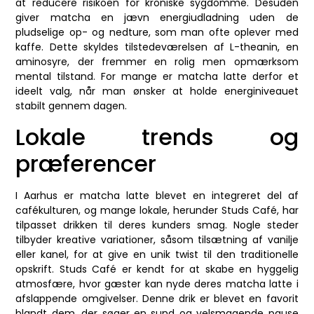
at reducere risikoen for kroniske sygdomme. Desuden
giver matcha en jævn energiudladning uden de
pludselige op- og nedture, som man ofte oplever med
kaffe. Dette skyldes tilstedeværelsen af L-theanin, en
aminosyre, der fremmer en rolig men opmærksom
mental tilstand. For mange er matcha latte derfor et
ideelt valg, når man ønsker at holde energiniveauet
stabilt gennem dagen.
Lokale trends og
præferencer
I Aarhus er matcha latte blevet en integreret del af
cafékulturen, og mange lokale, herunder Studs Café, har
tilpasset drikken til deres kunders smag. Nogle steder
tilbyder kreative variationer, såsom tilsætning af vanilje
eller kanel, for at give en unik twist til den traditionelle
opskrift. Studs Café er kendt for at skabe en hyggelig
atmosfære, hvor gæster kan nyde deres matcha latte i
afslappende omgivelser. Denne drik er blevet en favorit
blandt dem, der søger en sund og velsmagende pause