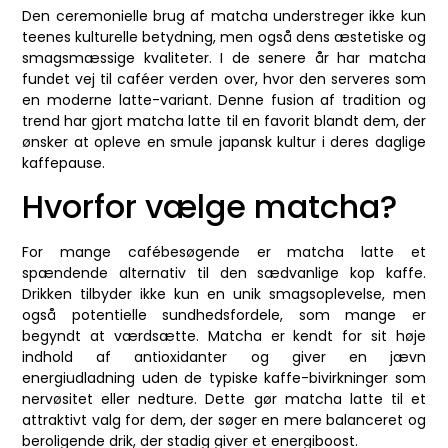
Den ceremonielle brug af matcha understreger ikke kun
teenes kulturelle betydning, men også dens æstetiske og
smagsmæssige kvaliteter. I de senere år har matcha
fundet vej til caféer verden over, hvor den serveres som
en moderne latte-variant. Denne fusion af tradition og
trend har gjort matcha latte til en favorit blandt dem, der
ønsker at opleve en smule japansk kultur i deres daglige
kaffepause.
Hvorfor vælge matcha?
For mange cafébesøgende er matcha latte et
spændende alternativ til den sædvanlige kop kaffe.
Drikken tilbyder ikke kun en unik smagsoplevelse, men
også potentielle sundhedsfordele, som mange er
begyndt at værdsætte. Matcha er kendt for sit høje
indhold af antioxidanter og giver en jævn
energiudladning uden de typiske kaffe-bivirkninger som
nervøsitet eller nedture. Dette gør matcha latte til et
attraktivt valg for dem, der søger en mere balanceret og
beroligende drik, der stadig giver et energiboost.