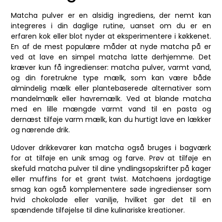
Matcha pulver er en alsidig ingrediens, der nemt kan
integreres i din daglige rutine, uanset om du er en
erfaren kok eller blot nyder at eksperimentere i køkkenet.
En af de mest populære måder at nyde matcha på er
ved at lave en simpel matcha latte derhjemme. Det
kræver kun få ingredienser: matcha pulver, varmt vand,
og din foretrukne type mælk, som kan være både
almindelig mælk eller plantebaserede alternativer som
mandelmælk eller havremælk. Ved at blande matcha
med en lille mængde varmt vand til en pasta og
dernæst tilføje varm mælk, kan du hurtigt lave en lækker
og nærende drik.
Udover drikkevarer kan matcha også bruges i bagværk
for at tilføje en unik smag og farve. Prøv at tilføje en
skefuld matcha pulver til dine yndlingsopskrifter på kager
eller muffins for et grønt twist. Matchaens jordagtige
smag kan også komplementere søde ingredienser som
hvid chokolade eller vanilje, hvilket gør det til en
spændende tilføjelse til dine kulinariske kreationer.