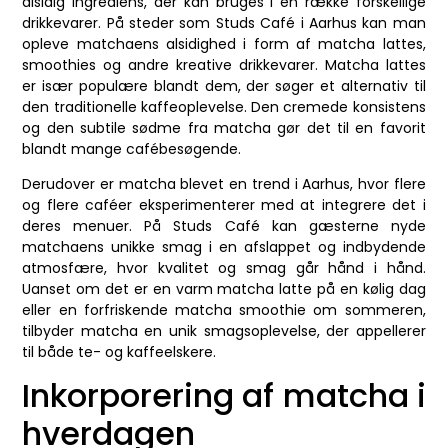
alsidig ingrediens, der kan bruges i en række forskellige
drikkevarer. På steder som Studs Café i Aarhus kan man
opleve matchaens alsidighed i form af matcha lattes,
smoothies og andre kreative drikkevarer. Matcha lattes
er især populære blandt dem, der søger et alternativ til
den traditionelle kaffeoplevelse. Den cremede konsistens
og den subtile sødme fra matcha gør det til en favorit
blandt mange cafébesøgende.
Derudover er matcha blevet en trend i Aarhus, hvor flere
og flere caféer eksperimenterer med at integrere det i
deres menuer. På Studs Café kan gæsterne nyde
matchaens unikke smag i en afslappet og indbydende
atmosfære, hvor kvalitet og smag går hånd i hånd.
Uanset om det er en varm matcha latte på en kølig dag
eller en forfriskende matcha smoothie om sommeren,
tilbyder matcha en unik smagsoplevelse, der appellerer
til både te- og kaffeelskere.
Inkorporering af matcha i
hverdagen