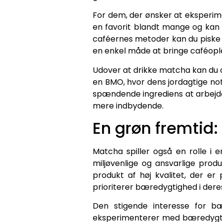
For dem, der ønsker at eksperi
en favorit blandt mange og kan
caféernes metoder kan du piske m
en enkel måde at bringe caféople
Udover at drikke matcha kan du o
en BMO, hvor dens jordagtige no
spændende ingrediens at arbejde 
mere indbydende.
En grøn fremtid
Matcha spiller også en rolle i 
miljøvenlige og ansvarlige prod
produkt af høj kvalitet, der e
prioriterer bæredygtighed i dere
Den stigende interesse for b
eksperimenterer med bæredygtige