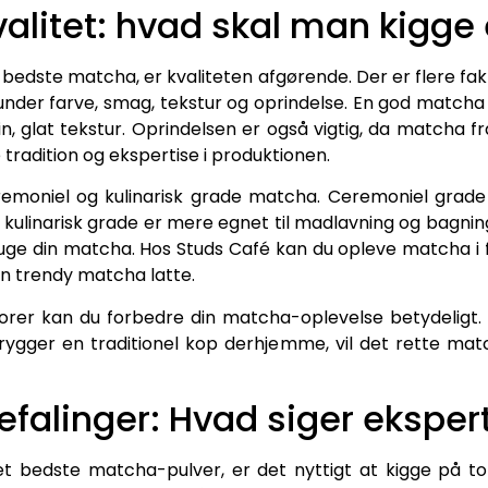
valitet: hvad skal man kigge 
edste matcha, er kvaliteten afgørende. Der er flere fakto
nder farve, smag, tekstur og oprindelse. En god matcha 
, glat tekstur. Oprindelsen er også vigtig, da matcha 
tradition og ekspertise i produktionen.
emoniel og kulinarisk grade matcha. Ceremoniel grade 
s kulinarisk grade er mere egnet til madlavning og bagn
uge din matcha. Hos Studs Café kan du opleve matcha i f
en trendy matcha latte.
aktorer kan du forbedre din matcha-oplevelse betydelig
brygger en traditionel kop derhjemme, vil det rette mat
efalinger: Hvad siger eksper
t bedste matcha-pulver, er det nyttigt at kigge på top