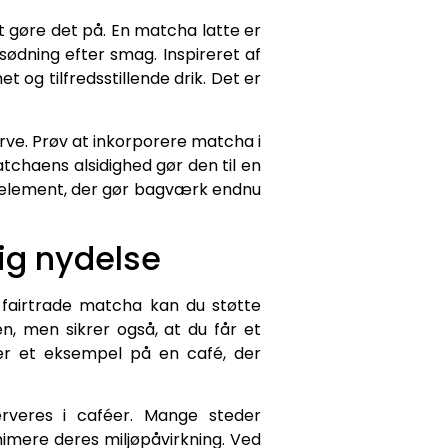
gøre det på. En matcha latte er
dning efter smag. Inspireret af
og tilfredsstillende drik. Det er
rve. Prøv at inkorporere matcha i
chaens alsidighed gør den til en
lt element, der gør bagværk endnu
ig nydelse
g fairtrade matcha kan du støtte
n, men sikrer også, at du får et
 er et eksempel på en café, der
rveres i caféer. Mange steder
imere deres miljøpåvirkning. Ved