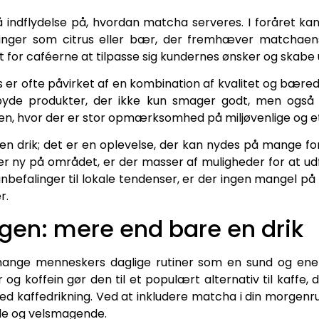
ndflydelse på, hvordan matcha serveres. I foråret ka
inger som citrus eller bær, der fremhæver matchaens
 for caféerne at tilpasse sig kundernes ønsker og skabe
 er ofte påvirket af en kombination af kvalitet og bæred
lbyde produkter, der ikke kun smager godt, men også 
yen, hvor der er stor opmærksomhed på miljøvenlige og et
en drik; det er en oplevelse, der kan nydes på mange fo
er ny på området, er der masser af muligheder for at 
nbefalinger til lokale tendenser, er der ingen mangel på 
r.
gen: mere end bare en drik
mange menneskers daglige rutiner som en sund og ene
r og koffein gør den til et populært alternativ til kaffe
med kaffedrikning. Ved at inkludere matcha i din morgen
de og velsmagende.