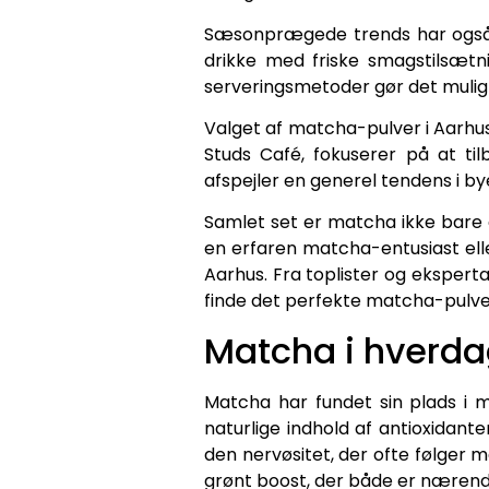
Sæsonprægede trends har også i
drikke med friske smagstilsætn
serveringsmetoder gør det muligt
Valget af matcha-pulver i Aarhus
Studs Café, fokuserer på at ti
afspejler en generel tendens i b
Samlet set er matcha ikke bare 
en erfaren matcha-entusiast ell
Aarhus. Fra toplister og eksperta
finde det perfekte matcha-pulve
Matcha i hverda
Matcha har fundet sin plads i 
naturlige indhold af antioxidante
den nervøsitet, der ofte følger 
grønt boost, der både er næren