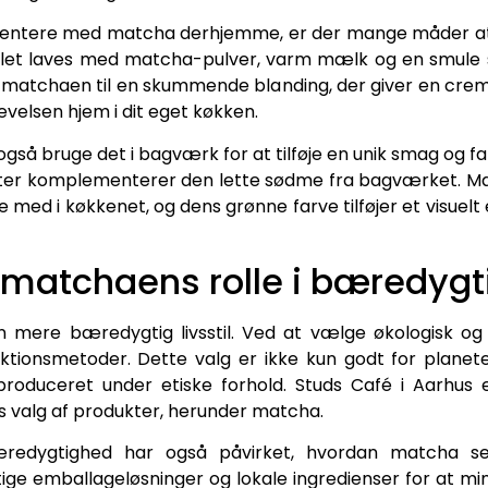
mentere med matcha derhjemme, er der mange måder at 
 let laves med matcha-pulver, varm mælk og en smule sø
atchaen til en skummende blanding, der giver en cremet 
velsen hjem i dit eget køkken.
gså bruge det i bagværk for at tilføje en unik smag og fa
ter komplementerer den lette sødme fra bagværket. Mat
med i køkkenet, og dens grønne farve tilføjer et visue
: matchaens rolle i bæredygt
en mere bæredygtig livsstil. Ved at vælge økologisk o
uktionsmetoder. Dette valg er ikke kun godt for planete
r produceret under etiske forhold. Studs Café i Aarhus
s valg af produkter, herunder matcha.
æredygtighed har også påvirket, hvordan matcha se
 emballageløsninger og lokale ingredienser for at min