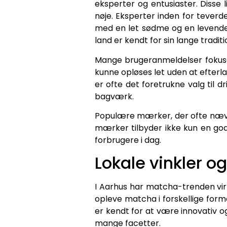
eksperter og entusiaster. Disse 
nøje. Eksperter inden for teverd
med en let sødme og en levende 
land er kendt for sin lange tradi
Mange brugeranmeldelser fokuse
kunne opløses let uden at efterl
er ofte det foretrukne valg til d
bagværk.
Populære mærker, der ofte nævnes
mærker tilbyder ikke kun en god
forbrugere i dag.
Lokale vinkler o
I Aarhus har matcha-trenden virke
opleve matcha i forskellige form
er kendt for at være innovativ o
mange facetter.