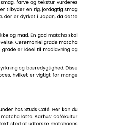
m smag, farve og tekstur vurderes
r tilbyder en rig, jordagtig smag
 der er dyrket i Japan, da dette
ikke og mad. En god matcha skal
plevelse. Ceremoniel grade matcha
k grade er ideel til madlavning og
 dyrkning og bæredygtighed. Disse
es, hvilket er vigtigt for mange
erunder hos Studs Café. Her kan du
 matcha latte. Aarhus’ cafékultur
erfekt sted at udforske matchaens