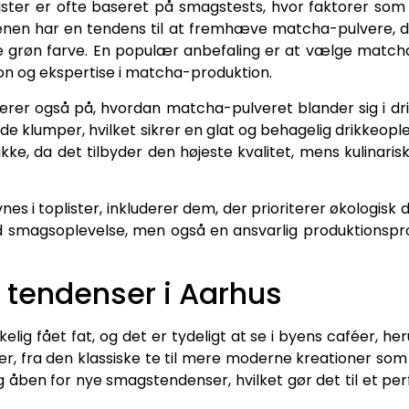
lister er ofte baseret på smagstests, hvor faktorer so
enen har en tendens til at fremhæve matcha-pulvere, de
grøn farve. En populær anbefaling er at vælge matcha,
tion og ekspertise i matcha-produktion.
rer også på, hvordan matcha-pulveret blander sig i dr
ade klumper, hvilket sikrer en glat og behagelig drikkeo
rikke, da det tilbyder den højeste kvalitet, mens kulinaris
 i toplister, inkluderer dem, der prioriterer økologisk
 smagsoplevelse, men også en ansvarlig produktionsproc
g tendenser i Aarhus
lig fået fat, og det er tydeligt at se i byens caféer, h
er, fra den klassiske te til mere moderne kreationer som
g åben for nye smagstendenser, hvilket gør det til et p