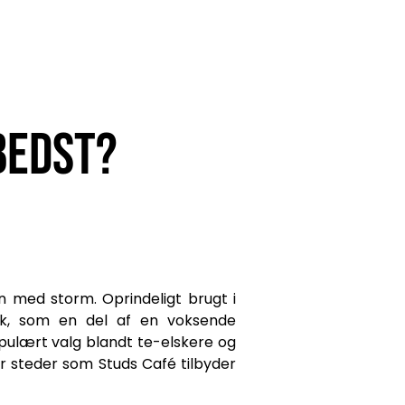
bedst?
n med storm. Oprindeligt brugt i
ark, som en del af en voksende
pulært valg blandt te-elskere og
or steder som Studs Café tilbyder